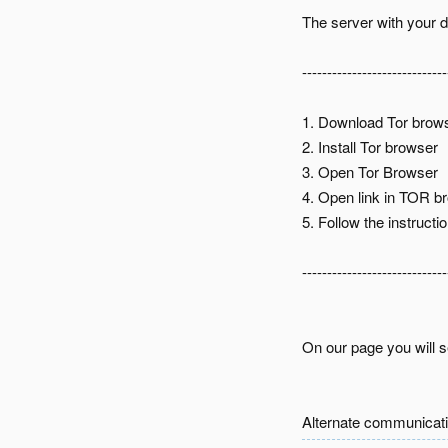
The server with your d
-----------------------------
1. Download Tor brow
2. Install Tor browser
3. Open Tor Browser
4. Open link in TOR b
5. Follow the instructi
-----------------------------
On our page you will se
Alternate communicat