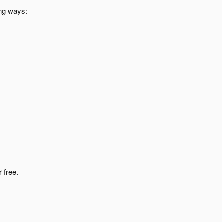
ing ways:
 free.