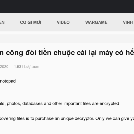
ÊN
CÓ GÌ MỚI
VIDEO
WARGAME
VINH
n công đòi tiền chuộc cài lại máy có h
/2020
1.931 Lượt xem
 notepad
nts, photos, databases and other important files are encrypted
overing files is to purchase an unique decryptor. Only we can give yo