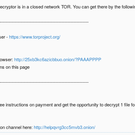
ecryptor is in a closed network TOR. You can get there by the follow
-----------------------------------------------------------
ser -
https://www.torproject.org/
rowser:
http://25xb3kc6azicbbuo.onion/?PAAAPPPP
ons on this page
-----------------------------------------------------------
e instructions on payment and get the opportunity to decrypt 1 file for
ion channel here:
http://helpqvrg3cc5mvb3.onion/