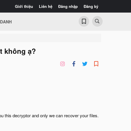
Giới thiệu
Liên hệ
Đăng nhập
Đăng ký
 DANH
ết không ạ?
u this decryptor and only we can recover your files.