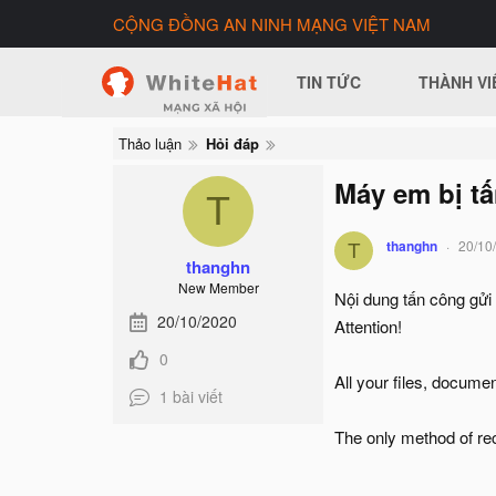
CỘNG ĐỒNG AN NINH MẠNG VIỆT NAM
TIN TỨC
THÀNH VI
Thảo luận
Hỏi đáp
Máy em bị tấ
T
thanghn
20/10
T
thanghn
New Member
Nội dung tấn công gửi
20/10/2020
Attention!
0
All your files, docume
1 bài viết
The only method of rec