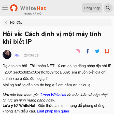
Đăng nhập
Hỏi đáp
Hỏi về: Cách định vị một máy tính
khi biết IP
Nhi
25/09/2021
Dạ cho em hỏi . Tài khoản NETLIX em có ng đăng nhập địa chỉ IP
: 2001:ee0:53bf:5c50:e1fd:fb89:fbca:639c em muốn biết địa chỉ
chính xác ở đâu đc hog ạ ?
Mọi ng hướng dẫn em đc hog ạ ? em cảm ơn nhiều ạ
Mời các bạn tham gia
Group WhiteHat
để thảo luận và cập nhật
tin tức an ninh mạng hàng ngày.
Lưu ý từ WhiteHat:
Kiến thức an ninh mạng để phòng chống,
không làm điều xấu.
Luật pháp liên quan