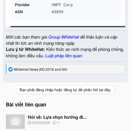
Mời các bạn tham gia
Group WhiteHat
để thảo luận và cập
nhật tin tức an ninh mạng hàng ngày.
Lưu ý từ WhiteHat:
Kiến thức an ninh mạng để phòng chống,
không làm điều xấu.
Luật pháp liên quan
R
WhiteHat News #ID:2018
and
Nhi
e
a
c
t
Bạn phải đăng nhập hoặc đăng ký để phản hồi tại đây.
i
o
n
Bài viết liên quan
s
:
Hỏi về: Lựa chọn hướng đi...
N
20/02/2026
1
g