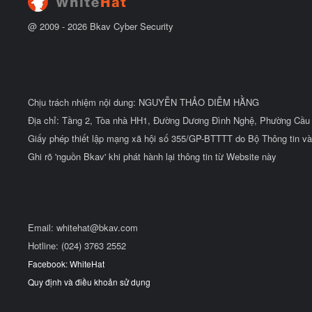
u
@ 2009 -
2026
Bkav Cyber Security
Chịu trách nhiệm nội dung: NGUYỄN THẢO DIỄM HẰNG
Địa chỉ: Tầng 2, Tòa nhà HH1, Đường Dương Đình Nghệ, Phường Cầu 
Giấy phép thiết lập mạng xã hội số 355/GP-BTTTT do Bộ Thông tin và
Ghi rõ 'nguồn Bkav' khi phát hành lại thông tin từ Website này
Email:
whitehat@bkav.com
Hotline: (024) 3763 2552
Facebook: WhiteHat
Quy định và điều khoản sử dụng