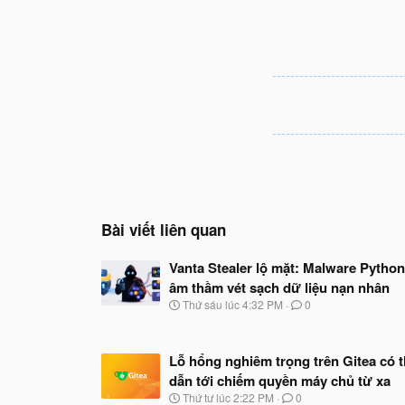
Bài viết liên quan
Vanta Stealer lộ mặt: Malware Python
âm thầm vét sạch dữ liệu nạn nhân
N
Thứ sáu lúc 4:32 PM
0
g
à
y
Lỗ hổng nghiêm trọng trên Gitea có 
b
ắ
dẫn tới chiếm quyền máy chủ từ xa
t
N
Thứ tư lúc 2:22 PM
0
đ