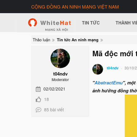
CỘNG ĐỒNG AN NINH MẠNG VIỆT NAM
TIN TỨC
THÀNH VI
Thảo luận
Tin tức An ninh mạng
Mã độc mới 
t04ndv
30/10/
t04ndv
Moderator
"
AbstractEmu
", một
02/02/2021
ảnh hưởng đồng thời
18
85 bài viết