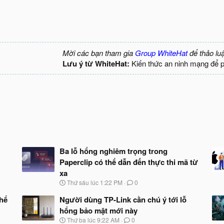
Mời các bạn tham gia
Group WhiteHat
để thảo lu
Lưu ý từ WhiteHat:
Kiến thức an ninh mạng để 
Ba lỗ hổng nghiêm trọng trong
Paperclip có thể dẫn đến thực thi mã từ
xa
N
Thứ sáu lúc 1:22 PM
0
g
à
thể
Người dùng TP-Link cần chú ý tới lỗ
y
hổng bảo mật mới này
b
N
Thứ ba lúc 9:22 AM
0
ắ