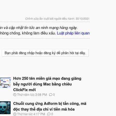
Chỉnh sửa lần cuối bởi người điều hành:
30/10/2021
ận và cập nhật tin tức an ninh mạng hàng ngày.
phòng chống, không làm điều xấu.
Luật pháp liên quan
Bạn phải đăng nhập hoặc đăng ký để phản hồi tại đây.
Hơn 250 tên miền giả mạo đang giăng
bẫy người dùng Mac bằng chiêu
ClickFix mới
N
Thứ năm lúc 3:08 PM
0
g
à
Chuỗi cung ứng Adform bị tấn công, mã
y
độc thay thế địa chỉ ví tiền mã hóa
b
N
Thứ hai lúc 4:17 PM
0
ắ