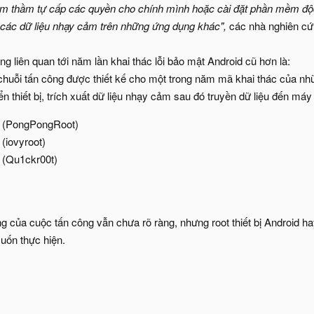
âm thầm tự cấp các quyền cho chính mình hoặc cài đặt phần mềm độ
 các dữ liệu nhạy cảm trên những ứng dụng khác",
các nhà nghiên cứ
g liên quan tới năm lần khai thác lỗi bảo mật Android cũ hơn là:
 chuỗi tấn công được thiết kế cho một trong năm mã khai thác của n
ển thiết bị, trích xuất dữ liệu nhạy cảm sau đó truyền dữ liệu đến máy
(PongPongRoot)
(iovyroot)
(Qu1ckr00t)
 của cuộc tấn công vẫn chưa rõ ràng, nhưng root thiết bị Android ha
muốn thực hiện.