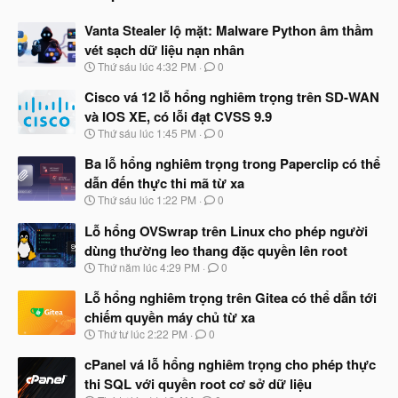
Vanta Stealer lộ mặt: Malware Python âm thầm
vét sạch dữ liệu nạn nhân
N
Thứ sáu lúc 4:32 PM
0
g
à
Cisco vá 12 lỗ hổng nghiêm trọng trên SD-WAN
y
và IOS XE, có lỗi đạt CVSS 9.9
b
N
Thứ sáu lúc 1:45 PM
0
ắ
g
t
à
Ba lỗ hổng nghiêm trọng trong Paperclip có thể
đ
y
ầ
dẫn đến thực thi mã từ xa
b
u
N
Thứ sáu lúc 1:22 PM
0
ắ
g
t
à
Lỗ hổng OVSwrap trên Linux cho phép người
đ
y
ầ
dùng thường leo thang đặc quyền lên root
b
u
N
Thứ năm lúc 4:29 PM
0
ắ
g
t
à
Lỗ hổng nghiêm trọng trên Gitea có thể dẫn tới
đ
y
ầ
chiếm quyền máy chủ từ xa
b
u
N
Thứ tư lúc 2:22 PM
0
ắ
g
t
à
cPanel vá lỗ hổng nghiêm trọng cho phép thực
đ
y
ầ
thi SQL với quyền root cơ sở dữ liệu
b
u