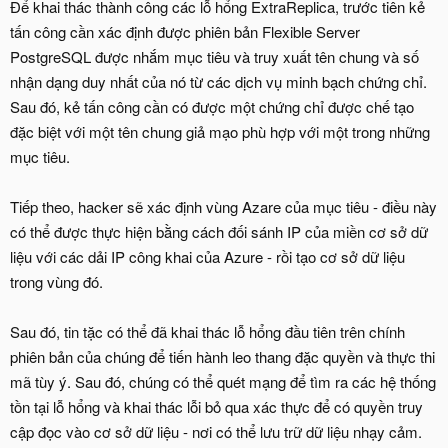
Để khai thác thành công các lỗ hổng ExtraReplica, trước tiên kẻ
tấn công cần xác định được phiên bản Flexible Server
PostgreSQL được nhắm mục tiêu và truy xuất tên chung và số
nhận dạng duy nhất của nó từ các dịch vụ minh bạch chứng chỉ.
Sau đó, kẻ tấn công cần có được một chứng chỉ được chế tạo
đặc biệt với một tên chung giả mạo phù hợp với một trong những
mục tiêu.
Tiếp theo, hacker sẽ xác định vùng Azare của mục tiêu - điều này
có thể được thực hiện bằng cách đối sánh IP của miền cơ sở dữ
liệu với các dải IP công khai của Azure - rồi tạo cơ sở dữ liệu
trong vùng đó.
Sau đó, tin tặc có thể đã khai thác lỗ hổng đầu tiên trên chính
phiên bản của chúng để tiến hành leo thang đặc quyền và thực thi
mã tùy ý. Sau đó, chúng có thể quét mạng để tìm ra các hệ thống
tồn tại lỗ hổng và khai thác lỗi bỏ qua xác thực để có quyền truy
cập đọc vào cơ sở dữ liệu - nơi có thể lưu trữ dữ liệu nhạy cảm.