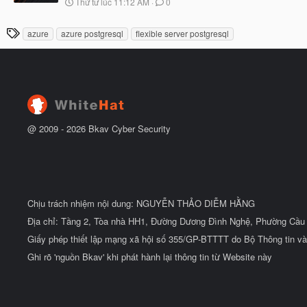
N
Thứ tư lúc 11:12 AM
0
ắ
g
t
à
đ
T
azure
azure postgresql
flexible server postgresql
y
ầ
h
b
u
ắ
ẻ
t
đ
ầ
u
@ 2009 -
2026
Bkav Cyber Security
Chịu trách nhiệm nội dung: NGUYỄN THẢO DIỄM HẰNG
Địa chỉ: Tầng 2, Tòa nhà HH1, Đường Dương Đình Nghệ, Phường Cầu 
Giấy phép thiết lập mạng xã hội số 355/GP-BTTTT do Bộ Thông tin và
Ghi rõ 'nguồn Bkav' khi phát hành lại thông tin từ Website này