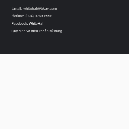
Email:
whitehat@bkav.com
Hotline: (024) 3763 2552
Facebook: WhiteHat
Quy định và điều khoản sử dụng