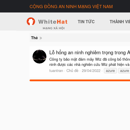
CỘNG ĐỒNG AN NINH MẠNG VIỆT NAM
TIN TỨC
THÀNH VI
Thẻ
Lỗ hổng an ninh nghiêm trọng trong 
Công ty bảo mật đám mây Wiz đã công bố thông t
ninh được các nhà nghiên cứu Wiz phát hiện và đ
tuantran
Chủ đề
29/04/2022
azure
azure