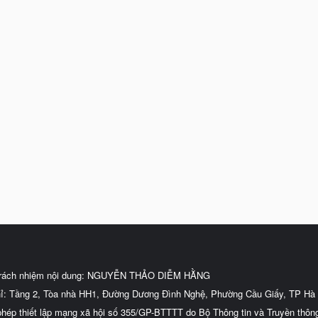
trách nhiệm nội dung: NGUYỄN THẢO DIỄM HẰNG
hỉ: Tầng 2, Tòa nhà HH1, Đường Dương Đình Nghệ, Phường Cầu Giấy, TP Hà 
phép thiết lập mạng xã hội số 355/GP-BTTTT do Bộ Thông tin và Truyền thôn