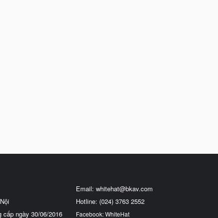
Email:
whitehat@bkav.com
Nội
Hotline: (024) 3763 2552
g cấp ngày 30/06/2016
Facebook: WhiteHat