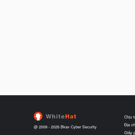
Chịu 
Địa c
@ 2009 -
2026
Bkav Cyber Security
Giấy 