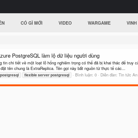
ÊN
CÓ GÌ MỚI
VIDEO
WARGAME
VINH
Azure PostgreSQL làm lộ dữ liệu người dùng
in chi tiết về một loạt lỗ hổng nghiêm trọng có thể đã bị khai thác để truy
ặt tên chung là ExtraReplica. Tên gọi này bắt nguồn từ thực tế các...
Bình luận: 0
Diễn đàn:
Tin tức An
postgresql
flexible
server
postgresql