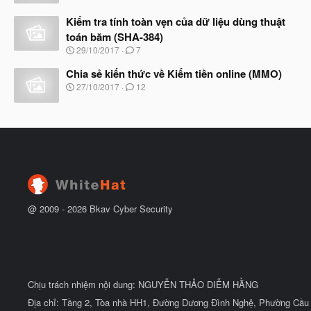
ắ
à
t
Kiểm tra tính toàn vẹn của dữ liệu dùng thuật
y
đ
b
toán băm (SHA-384)
ầ
ắ
N
u
29/10/2017
7
t
g
đ
à
Chia sẻ kiến thức về Kiếm tiền online (MMO)
ầ
y
N
u
27/10/2017
12
b
g
ắ
à
t
y
đ
b
ầ
ắ
u
t
đ
ầ
u
@ 2009 -
2026
Bkav Cyber Security
Chịu trách nhiệm nội dung: NGUYỄN THẢO DIỄM HẰNG
Địa chỉ: Tầng 2, Tòa nhà HH1, Đường Dương Đình Nghệ, Phường Cầu 