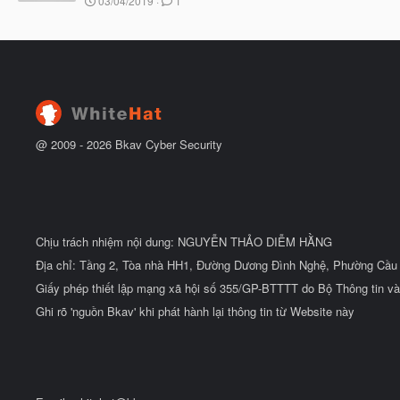
03/04/2019
1
ắ
g
t
à
đ
y
ầ
b
u
ắ
t
đ
ầ
u
@ 2009 -
2026
Bkav Cyber Security
Chịu trách nhiệm nội dung: NGUYỄN THẢO DIỄM HẰNG
Địa chỉ: Tầng 2, Tòa nhà HH1, Đường Dương Đình Nghệ, Phường Cầu 
Giấy phép thiết lập mạng xã hội số 355/GP-BTTTT do Bộ Thông tin và
Ghi rõ 'nguồn Bkav' khi phát hành lại thông tin từ Website này