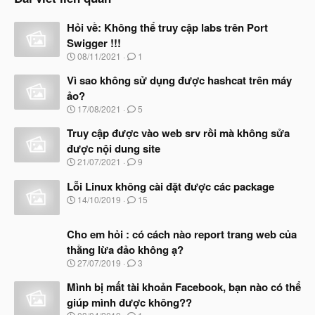
Hỏi về: Không thể truy cập labs trên Port
Swigger !!!
N
08/11/2021
1
g
à
Vì sao không sử dụng được hashcat trên máy
y
ảo?
b
N
17/08/2021
5
ắ
g
t
à
Truy cập được vào web srv rồi mà không sửa
đ
y
ầ
được nội dung site
b
u
N
21/07/2021
9
ắ
g
t
à
Lỗi Linux không cài đặt được các package
đ
y
ầ
N
14/10/2019
15
b
u
g
ắ
à
t
Cho em hỏi : có cách nào report trang web của
y
đ
b
thằng lừa đảo không ạ?
ầ
ắ
N
u
27/07/2019
3
t
g
đ
à
Mình bị mất tài khoản Facebook, bạn nào có thể
ầ
y
u
giúp mình được không??
b
N