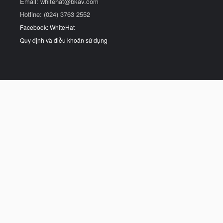
Email:
whitehat@bkav.com
Hotline: (024) 3763 2552
Facebook: WhiteHat
Quy định và điều khoản sử dụng