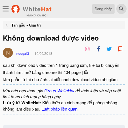
Đăng nhập
Tán gẫu - Giải trí
Không download được video
N
noogai3
10/09/2018
sau khi download video trên 1 trang bằng idm, file tôi bị chuyển
thành html. mở bằng chrome thì 404 page | lỗi
ktra phần tử thì như ảnh. ai biết cách download video chỉ giùm
Mời các bạn tham gia
Group WhiteHat
để thảo luận và cập nhật
tin tức an ninh mạng hàng ngày.
Lưu ý từ WhiteHat:
Kiến thức an ninh mạng để phòng chống,
không làm điều xấu.
Luật pháp liên quan