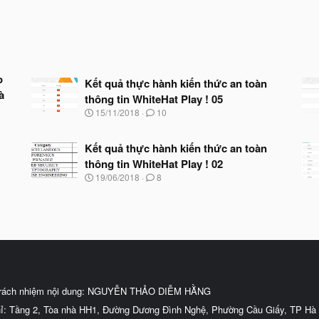
o
Kết quả thực hành kiến thức an toàn
à
thông tin WhiteHat Play ! 05
N
15/11/2018
10
g
à
y
Kết quả thực hành kiến thức an toàn
b
thông tin WhiteHat Play ! 02
ắ
N
19/06/2018
8
t
g
đ
à
ầ
y
u
b
ắ
t
đ
ầ
u
trách nhiệm nội dung: NGUYỄN THẢO DIỄM HẰNG
hỉ: Tầng 2, Tòa nhà HH1, Đường Dương Đình Nghệ, Phường Cầu Giấy, TP Hà 