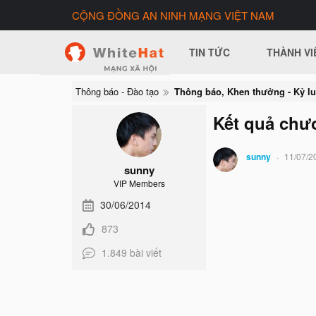
CỘNG ĐỒNG AN NINH MẠNG VIỆT NAM
TIN TỨC
THÀNH VI
Thông báo - Đào tạo
Thông báo, Khen thưởng - Kỷ lu
Kết quả chươ
sunny
11/07/2
sunny
VIP Members
30/06/2014
873
1.849 bài viết