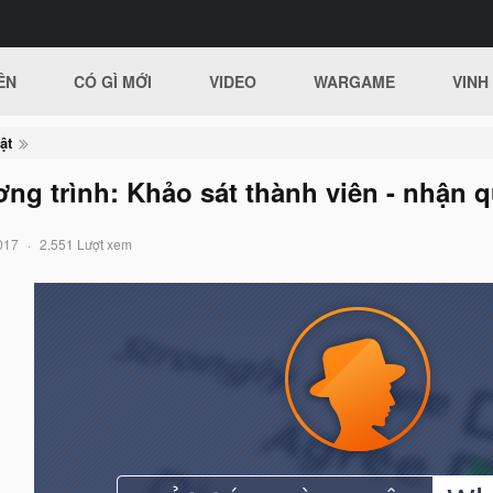
ÊN
CÓ GÌ MỚI
VIDEO
WARGAME
VINH
ật
ng trình: Khảo sát thành viên - nhận 
017
2.551 Lượt xem