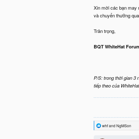
Xin mời các bạn may mắ
và chuyển thưởng qua
Trân trọng,
BQT WhiteHat Foru
P/S: trong thời gian 3
tiếp theo của WhiteHat
R
whf
and
NgMSon
e
a