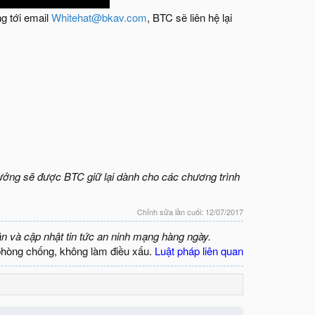
ng tới email
Whitehat@bkav.com
, BTC sẽ liên hệ lại
 thưởng sẽ được BTC giữ lại dành cho các chương trình
Chỉnh sửa lần cuối:
12/07/2017
ận và cập nhật tin tức an ninh mạng hàng ngày.
phòng chống, không làm điều xấu.
Luật pháp liên quan