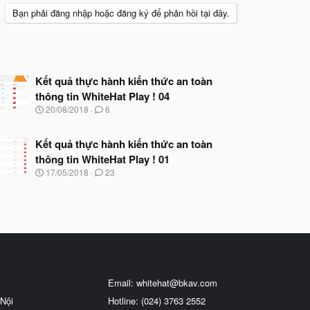
Bạn phải đăng nhập hoặc đăng ký để phản hồi tại đây.
Kết quả thực hành kiến thức an toàn
thông tin WhiteHat Play ! 04
N
20/08/2018
6
g
à
y
Kết quả thực hành kiến thức an toàn
b
thông tin WhiteHat Play ! 01
ắ
N
17/05/2018
23
t
g
đ
à
ầ
y
u
b
ắ
t
đ
ầ
u
Email:
whitehat@bkav.com
Nội
Hotline: (024) 3763 2552