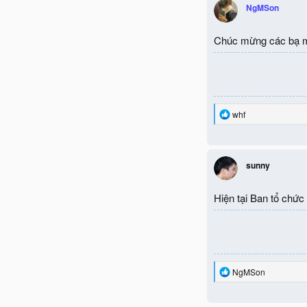
c
NgMSon
t
i
o
Chúc mừng các bạ 
n
s
:
R
whf
e
a
c
t
sunny
i
o
n
Hiện tại Ban tổ chứ
s
:
R
NgMSon
e
a
c