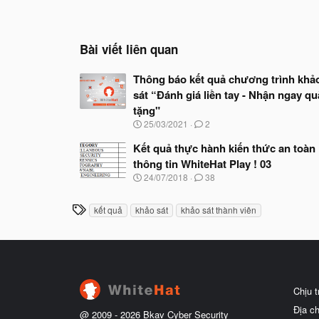
t
i
o
n
Bài viết liên quan
s
:
Thông báo kết quả chương trình khả
sát “Đánh giá liền tay - Nhận ngay qu
tặng"
N
25/03/2021
2
g
à
Kết quả thực hành kiến thức an toàn
y
thông tin WhiteHat Play ! 03
b
N
24/07/2018
38
ắ
g
t
à
đ
T
kết quả
khảo sát
khảo sát thành viên
y
ầ
h
b
u
ắ
ẻ
t
đ
ầ
u
Chịu 
Địa c
@ 2009 -
2026
Bkav Cyber Security