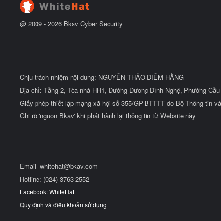
u
@ 2009 -
2026
Bkav Cyber Security
Chịu trách nhiệm nội dung: NGUYỄN THẢO DIỄM HẰNG
Địa chỉ: Tầng 2, Tòa nhà HH1, Đường Dương Đình Nghệ, Phường Cầu 
Giấy phép thiết lập mạng xã hội số 355/GP-BTTTT do Bộ Thông tin và
Ghi rõ 'nguồn Bkav' khi phát hành lại thông tin từ Website này
Email:
whitehat@bkav.com
Hotline: (024) 3763 2552
Facebook: WhiteHat
Quy định và điều khoản sử dụng