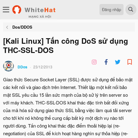
Đăng nhập
Dos/DDOS
[Kali Linux] Tấn công DoS sử dụng
THC-SSL-DOS
DDos
23/12/2013
Giao thức Secure Socket Layer (SSL) được sử dụng để bảo mật
các kết nối và giao dịch trên Internet. Thiết lập một kết nối bảo
mật SSL yêu cầu 15 lần sức mạnh của bộ sử lý trên server so
với máy khách. THC-SSL-DOS khai thác đặc tính bất đối xứng
của mã hóa sử dụng giao thức SSL bằng việc làm quá tải server
cho tới khi nó không thể cung cấp bất kỳ một dịch vụ nào tới
người dùng. Tấn công khai thác đặc điểm thoải hiệp lại (re-
negotiation) của SSL để kích hoạt hàng nghìn sự thỏa hiệp (re-