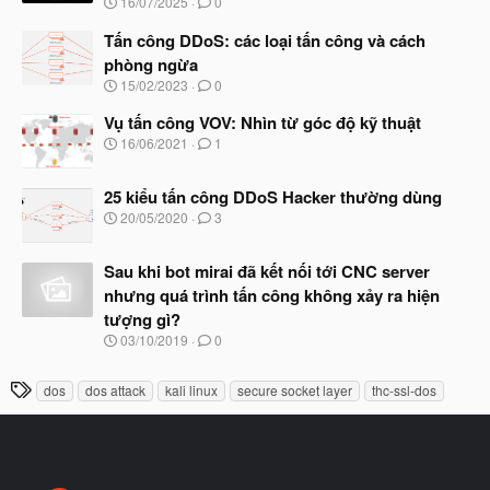
N
16/07/2025
0
ắ
g
t
à
Tấn công DDoS: các loại tấn công và cách
đ
y
ầ
phòng ngừa
b
u
N
15/02/2023
0
ắ
g
t
à
Vụ tấn công VOV: Nhìn từ góc độ kỹ thuật
đ
y
ầ
N
16/06/2021
1
b
u
g
ắ
à
t
25 kiểu tấn công DDoS Hacker thường dùng
y
đ
b
N
20/05/2020
3
ầ
ắ
g
u
t
à
đ
Sau khi bot mirai đã kết nối tới CNC server
y
ầ
b
nhưng quá trình tấn công không xảy ra hiện
u
ắ
tượng gì?
t
đ
N
03/10/2019
0
ầ
g
u
à
T
dos
dos attack
kali linux
secure socket layer
thc-ssl-dos
y
h
b
ắ
ẻ
t
đ
ầ