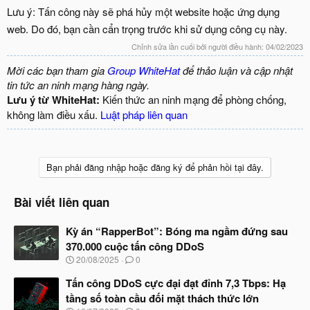
Lưu ý: Tấn công này sẽ phá hủy một website hoặc ứng dụng
web. Do đó, bạn cần cẩn trọng trước khi sử dụng công cụ này.
Chỉnh sửa lần cuối bởi người điều hành:
04/02/2023
Mời các bạn tham gia
Group WhiteHat
để thảo luận và cập nhật
tin tức an ninh mạng hàng ngày.
Lưu ý từ WhiteHat:
Kiến thức an ninh mạng để phòng chống,
không làm điều xấu.
Luật pháp liên quan
Bạn phải đăng nhập hoặc đăng ký để phản hồi tại đây.
Bài viết liên quan
Kỳ án “RapperBot”: Bóng ma ngầm đứng sau
370.000 cuộc tấn công DDoS
N
20/08/2025
0
g
à
Tấn công DDoS cực đại đạt đỉnh 7,3 Tbps: Hạ
y
tầng số toàn cầu đối mặt thách thức lớn
b