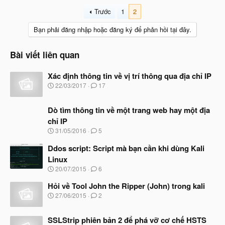
Trước
1
2
Bạn phải đăng nhập hoặc đăng ký để phản hồi tại đây.
Bài viết liên quan
Xác định thông tin về vị trí thông qua địa chỉ IP
N
22/03/2017
17
g
à
Dò tìm thông tin về một trang web hay một địa
y
b
chỉ IP
ắ
N
31/05/2016
5
t
g
đ
à
Ddos script: Script mà bạn cần khi dùng Kali
ầ
y
u
Linux
b
N
20/07/2015
6
ắ
g
t
à
Hỏi về Tool John the Ripper (John) trong kali
đ
y
ầ
N
27/06/2015
2
b
u
g
ắ
à
t
SSLStrip phiên bản 2 để phá vỡ cơ chế HSTS
y
đ