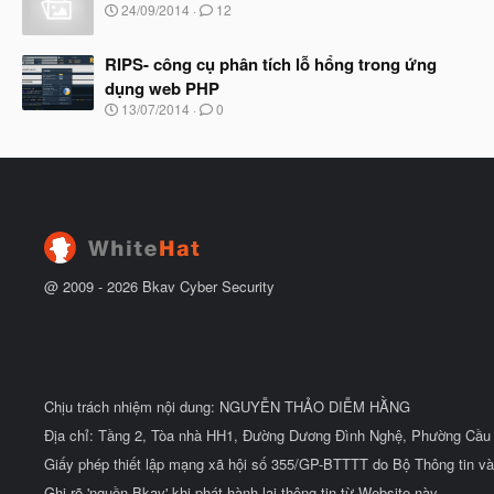
b
N
24/09/2014
12
ầ
ắ
g
u
t
à
đ
RIPS- công cụ phân tích lỗ hổng trong ứng
y
ầ
b
dụng web PHP
u
ắ
N
13/07/2014
0
t
g
đ
à
ầ
y
u
b
ắ
t
đ
ầ
u
@ 2009 -
2026
Bkav Cyber Security
Chịu trách nhiệm nội dung: NGUYỄN THẢO DIỄM HẰNG
Địa chỉ: Tầng 2, Tòa nhà HH1, Đường Dương Đình Nghệ, Phường Cầu 
Giấy phép thiết lập mạng xã hội số 355/GP-BTTTT do Bộ Thông tin và
Ghi rõ 'nguồn Bkav' khi phát hành lại thông tin từ Website này