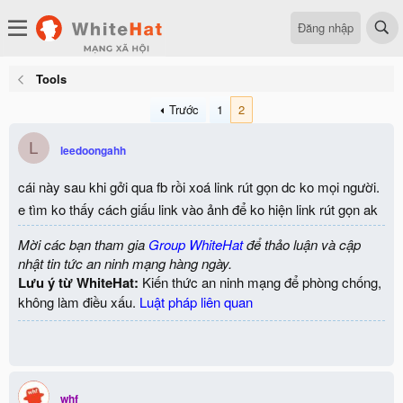
Đăng nhập
Tools
Trước
1
2
L
leedoongahh
cái này sau khi gởi qua fb rồi xoá link rút gọn dc ko mọi người.
e tìm ko thấy cách giấu link vào ảnh để ko hiện link rút gọn ak
Mời các bạn tham gia
Group WhiteHat
để thảo luận và cập
nhật tin tức an ninh mạng hàng ngày.
Lưu ý từ WhiteHat:
Kiến thức an ninh mạng để phòng chống,
không làm điều xấu.
Luật pháp liên quan
whf