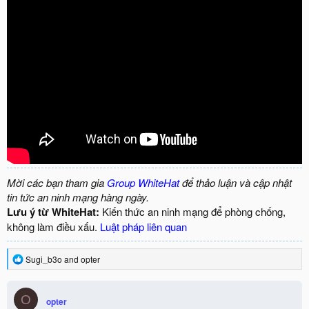
Mời các bạn tham gia
Group WhiteHat
để thảo luận và cập nhật
tin tức an ninh mạng hàng ngày.
Lưu ý từ WhiteHat:
Kiến thức an ninh mạng để phòng chống,
không làm điều xấu.
Luật pháp liên quan
R
Sugi_b3o
and
opter
e
a
c
O
opter
t