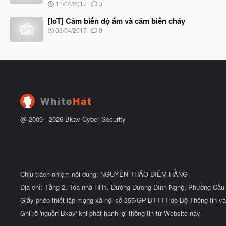
N
11/04/2017
3
ắ
g
t
à
[IoT] Cảm biến độ ẩm và cảm biến cháy
đ
y
ầ
N
03/04/2017
0
b
u
g
ắ
à
t
y
đ
b
ầ
ắ
u
t
đ
ầ
u
@ 2009 -
2026
Bkav Cyber Security
Chịu trách nhiệm nội dung: NGUYỄN THẢO DIỄM HẰNG
Địa chỉ: Tầng 2, Tòa nhà HH1, Đường Dương Đình Nghệ, Phường Cầu 
Giấy phép thiết lập mạng xã hội số 355/GP-BTTTT do Bộ Thông tin và
Ghi rõ 'nguồn Bkav' khi phát hành lại thông tin từ Website này