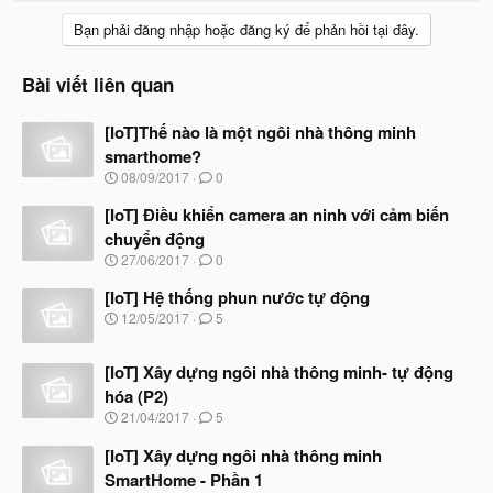
Bạn phải đăng nhập hoặc đăng ký để phản hồi tại đây.
Bài viết liên quan
[IoT]Thế nào là một ngôi nhà thông minh
smarthome?
N
08/09/2017
0
g
à
[IoT] Điều khiển camera an ninh với cảm biến
y
chuyển động
b
N
27/06/2017
0
ắ
g
t
à
[IoT] Hệ thống phun nước tự động
đ
y
ầ
N
12/05/2017
5
b
u
g
ắ
à
t
[IoT] Xây dựng ngôi nhà thông minh- tự động
y
đ
b
hóa (P2)
ầ
ắ
N
u
21/04/2017
5
t
g
đ
à
[IoT] Xây dựng ngôi nhà thông minh
ầ
y
u
SmartHome - Phần 1
b