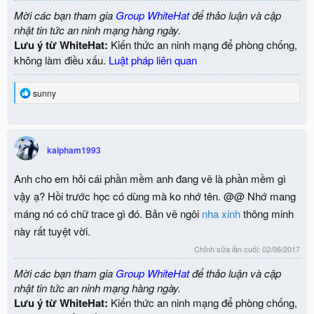
Mời các bạn tham gia
Group WhiteHat
để thảo luận và cập
nhật tin tức an ninh mạng hàng ngày.
Lưu ý từ WhiteHat:
Kiến thức an ninh mạng để phòng chống,
không làm điều xấu.
Luật pháp liên quan
R
sunny
e
a
c
t
i
kaipham1993
o
n
Anh cho em hỏi cái phần mềm anh đang vẽ là phần mềm gì
s
:
vậy ạ? Hồi trước học có dùng mà ko nhớ tên. @@ Nhớ mang
máng nó có chữ trace gì đó. Bản vẽ ngôi
nha xinh
thông minh
này rất tuyệt vời.
Chỉnh sửa lần cuối:
02/06/2017
Mời các bạn tham gia
Group WhiteHat
để thảo luận và cập
nhật tin tức an ninh mạng hàng ngày.
Lưu ý từ WhiteHat:
Kiến thức an ninh mạng để phòng chống,