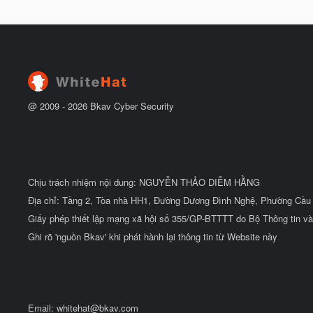
ắ
à
t
y
đ
b
ầ
ắ
u
t
đ
ầ
u
@ 2009 -
2026
Bkav Cyber Security
Chịu trách nhiệm nội dung: NGUYỄN THẢO DIỄM HẰNG
Địa chỉ: Tầng 2, Tòa nhà HH1, Đường Dương Đình Nghệ, Phường Cầu 
Giấy phép thiết lập mạng xã hội số 355/GP-BTTTT do Bộ Thông tin và
Ghi rõ 'nguồn Bkav' khi phát hành lại thông tin từ Website này
Email:
whitehat@bkav.com