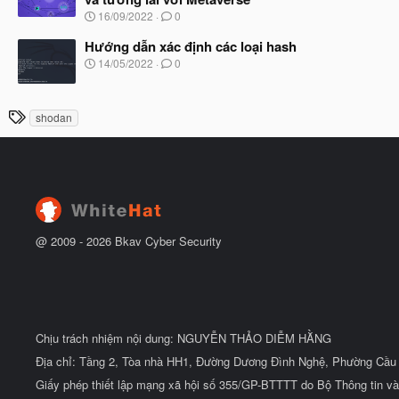
b
u
N
16/09/2022
0
ắ
g
t
à
Hướng dẫn xác định các loại hash
đ
y
ầ
N
14/05/2022
0
b
u
g
ắ
à
t
y
T
đ
shodan
b
ầ
h
ắ
u
t
ẻ
đ
ầ
u
@ 2009 -
2026
Bkav Cyber Security
Chịu trách nhiệm nội dung: NGUYỄN THẢO DIỄM HẰNG
Địa chỉ: Tầng 2, Tòa nhà HH1, Đường Dương Đình Nghệ, Phường Cầu 
Giấy phép thiết lập mạng xã hội số 355/GP-BTTTT do Bộ Thông tin và