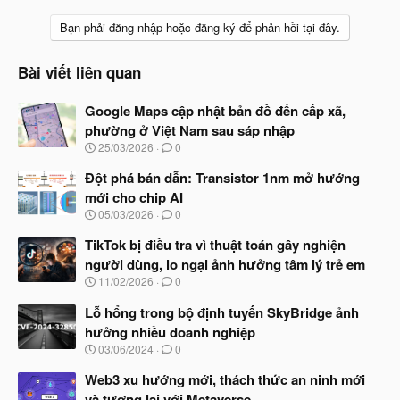
Bạn phải đăng nhập hoặc đăng ký để phản hồi tại đây.
Bài viết liên quan
Google Maps cập nhật bản đồ đến cấp xã,
phường ở Việt Nam sau sáp nhập
N
25/03/2026
0
g
à
Đột phá bán dẫn: Transistor 1nm mở hướng
y
mới cho chip AI
b
N
05/03/2026
0
ắ
g
t
à
TikTok bị điều tra vì thuật toán gây nghiện
đ
y
ầ
người dùng, lo ngại ảnh hưởng tâm lý trẻ em
b
u
N
11/02/2026
0
ắ
g
t
à
Lỗ hổng trong bộ định tuyến SkyBridge ảnh
đ
y
ầ
hưởng nhiều doanh nghiệp
b
u
N
03/06/2024
0
ắ
g
t
à
Web3 xu hướng mới, thách thức an ninh mới
đ
y
ầ
và tương lai với Metaverse