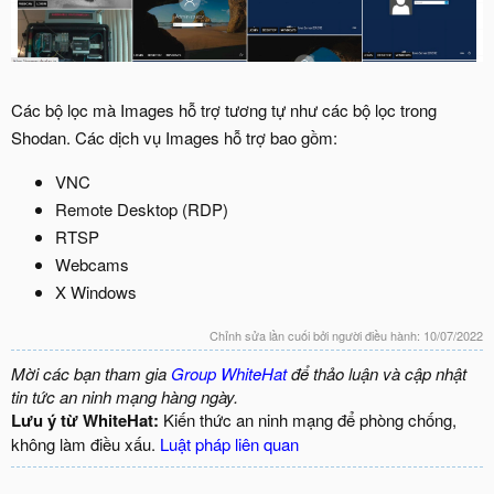
Các bộ lọc mà Images hỗ trợ tương tự như các bộ lọc trong
Shodan. Các dịch vụ Images hỗ trợ bao gồm:
VNC
Remote Desktop (RDP)
RTSP
Webcams
X Windows
Chỉnh sửa lần cuối bởi người điều hành:
10/07/2022
Mời các bạn tham gia
Group WhiteHat
để thảo luận và cập nhật
tin tức an ninh mạng hàng ngày.
Lưu ý từ WhiteHat:
Kiến thức an ninh mạng để phòng chống,
không làm điều xấu.
Luật pháp liên quan