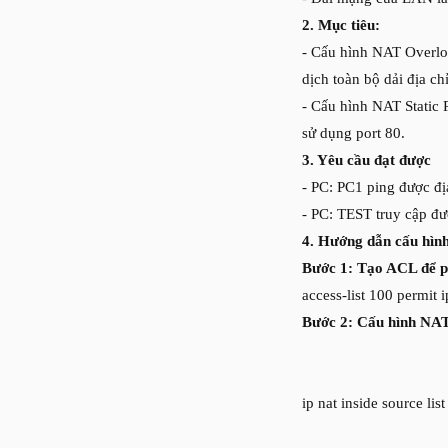
2.
Mục tiêu:
- Cấu hình NAT Overloa
dịch toàn bộ dải địa ch
- Cấu hình NAT Static P
sử dụng port 80.
3.
Y
êu cầu đạt được
- PC: PC1 ping được địa
- PC: TEST truy cập đ
4.
Hướng dẫn cấu hìn
Bước 1: Tạo ACL để pe
access-list 100 permit 
Bước 2: Cấu hình NAT o
ip nat inside source lis