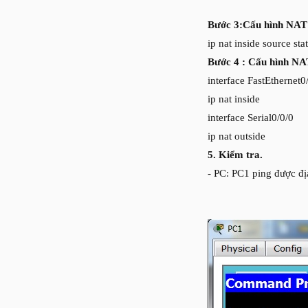
Bước 3:Cấu hình NAT d
ip nat inside source st
Bước 4 : Cấu hình NAT 
interface FastEthernet0
ip nat inside
interface Serial0/0/0
ip nat outside
5.
Kiểm tra.
- PC: PC1 ping được địa