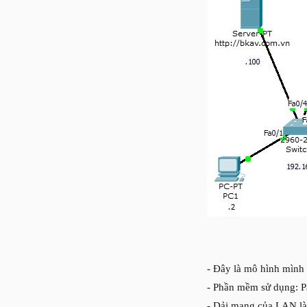
- Đây là mô hình mình 
- Phần mềm sử dụng: Pa
- Dải mạng của LAN là 