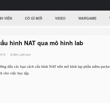
H VIÊN
CÓ GÌ MỚI
VIDEO
WARGAME
ấu hình NAT qua mô hình lab
2015
9.364 Lượt xem
ướng dẫn các bạn cách cấu hình NAT trên mô hình lap phần mềm packet
ch cho việc học tập.