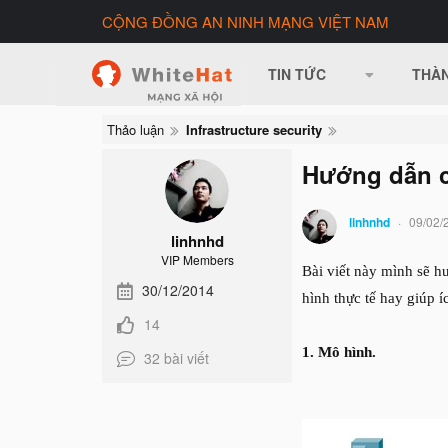
CỘNG ĐỒNG AN NINH MẠNG VIỆT NAM
TIN TỨC
THÀN
Thảo luận
Infrastructure security
Hướng dẫn c
linhnhd
09/02/
linhnhd
VIP Members
Bài viết này mình sẽ h
30/12/2014
hình thực tế hay giúp í
14
1.
Mô hình.
32 bài viết