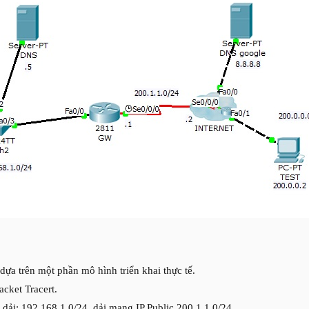
dựa trên một phần mô hình triển khai thực tế.
cket Tracert.
dải: 192.168.1.0/24, dải mạng IP Public 200.1.1.0/24.