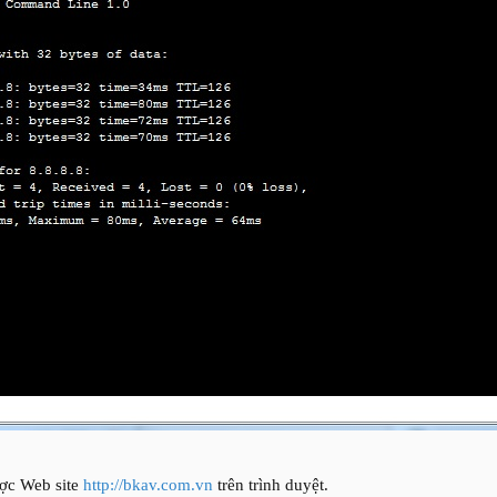
ược Web site
http://bkav.com.vn
trên trình duyệt.