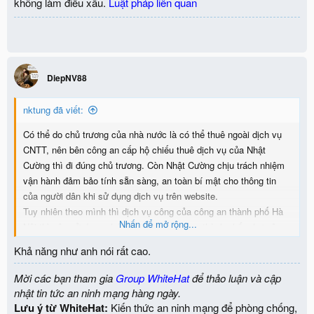
không làm điều xấu.
Luật pháp liên quan
DiepNV88
nktung đã viết:
Có thể do chủ trương của nhà nước là có thể thuê ngoài dịch vụ
CNTT, nên bên công an cấp hộ chiếu thuê dịch vụ của Nhật
Cường thì đi đúng chủ trương. Còn Nhật Cường chịu trách nhiệm
vận hành đảm bảo tính sẵn sàng, an toàn bí mật cho thông tin
của người dân khi sử dụng dịch vụ trên website.
Tuy nhiên theo mình thì dịch vụ công của công an thành phố Hà
Nhấn để mở rộng...
Nội thì nên sử dụng chứng thư của công an thành phố, như vậy
người dân sẽ có cảm giác "tin tưởng" vì họ đang được kết nối tới
Khả năng như anh nói rất cao.
đúng địa chỉ. Có nhiều bạn bè mình nói là nhìn vào chứng thư họ
tưởng kết nối nhầm về công ty Nhật Cường, nên lại thoát ra, vì
Mời các bạn tham gia
Group WhiteHat
để thảo luận và cập
tưởng vào nhầm.
nhật tin tức an ninh mạng hàng ngày.
Lưu ý từ WhiteHat:
Kiến thức an ninh mạng để phòng chống,