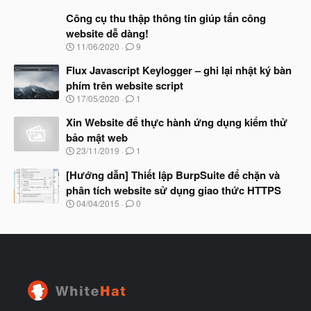
g
đ
à
Công cụ thu thập thông tin giúp tấn công
ầ
y
u
website dễ dàng!
b
N
11/06/2020
9
ắ
g
t
à
Flux Javascript Keylogger – ghi lại nhật ký bàn
đ
y
ầ
phím trên website script
b
u
N
17/05/2020
1
ắ
g
t
à
Xin Website để thực hành ứng dụng kiểm thử
đ
y
ầ
bảo mật web
b
u
N
23/11/2019
1
ắ
g
t
à
[Hướng dẫn] Thiết lập BurpSuite để chặn và
đ
y
ầ
phân tích website sử dụng giao thức HTTPS
b
u
N
04/04/2015
0
ắ
g
t
à
đ
y
ầ
b
u
ắ
t
đ
ầ
u