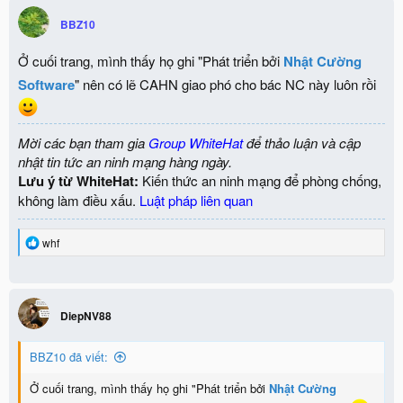
c
BBZ10
t
i
o
Ở cuối trang, mình thấy họ ghi "Phát triển bởi
Nhật Cường
n
Software
s
" nên có lẽ CAHN giao phó cho bác NC này luôn rồi
:
Mời các bạn tham gia
Group WhiteHat
để thảo luận và cập
nhật tin tức an ninh mạng hàng ngày.
Lưu ý từ WhiteHat:
Kiến thức an ninh mạng để phòng chống,
không làm điều xấu.
Luật pháp liên quan
R
whf
e
a
c
t
i
DiepNV88
o
n
BBZ10 đã viết:
s
:
Ở cuối trang, mình thấy họ ghi "Phát triển bởi
Nhật Cường