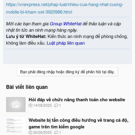
https://vnexpress.net/phap-luat/nhieu-cua-hang-nhat-cuong-
mobile-bi-kham-xet-3920986.html
Mời các bạn tham gia
Group WhiteHat
để thảo luận và cập
nhật tin tức an ninh mạng hàng ngày.
Lưu ý từ WhiteHat:
Kiến thức an ninh mạng để phòng chống,
không làm điều xấu.
Luật pháp liên quan
Bạn phải đăng nhập hoặc đăng ký để phản hồi tại đây.
Bài viết liên quan
Hỏi đáp về chức năng thanh toán cho website
N
14/08/2025
1
g
à
Website bị tấn công điều hướng về trang cá độ,
y
b
game trên tìm kiếm google
ắ
N
26/06/2025
1
t