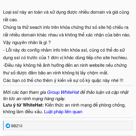
Loại ssl này an toàn và sử dụng được nhiều domain và giá cũng
rất cao.
Chúng ta thử seach info trên khóa chứng thư số site hộ chiếu ra
rất nhiều domain khác nhau và không thể xác nhận của bên nào.
Vậy nguyên nhân là gì ?
- Lỗi này do config nhầm info trên khóa ssl, cũng có thể do sử
dụng ssl có trước của 1 đơn vị khác dùng tiếp cho site hochieu.
-Điều này không hề ảnh hưởng đến an ninh website nếu chứng
thư số được đảm bảo an ninh không bị lấy chộm mất.
Các bạn có thể cho thêm ý kiến về sự cố kỳ quặc này nhé !!!
Mời các bạn tham gia
Group WhiteHat
để thảo luận và cập nhật
tin tức an ninh mạng hàng ngày.
Lưu ý từ WhiteHat:
Kiến thức an ninh mạng để phòng chống,
không làm điều xấu.
Luật pháp liên quan
R
BBZ10
e
a