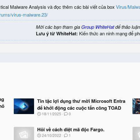
ical Malware Analysis và đọc thêm các bài viết của box
Virus/Malw
forums/virus-malware.23/
Mời các bạn tham gia
Group WhiteHat
để thảo luận
Lưu ý từ WhiteHat:
Kiến thức an ninh mạng để ph
ng
Tin tặc lợi dụng thư mời Microsoft Entra
 mô
để khởi động các cuộc tấn công TOAD
N
18/11/2025
0
g
à
y
Hỏi về cách diệt mã độc Fargo.
b
N
24/10/2022
1
ắ
g