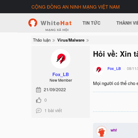
CỘNG ĐỒNG AN NINH MẠNG VIỆT NAM
TIN TỨC
THÀNH VI
Thảo luận
Virus/Malware
Hỏi về: Xin 
Fox_LB
08/11
Fox_LB
New Member
Mọi người có thể cho e
21/09/2022
0
1 bài viết
whf