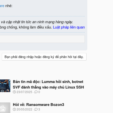
are
nhé:
 và cập nhật tin tức an ninh mạng hàng ngày.
òng chống, không làm điều xấu.
Luật pháp liên quan
Bạn phải đăng nhập hoặc đăng ký để phản hồi tại đây.
Bản tin mã độc: Lumma hồi sinh, botnet
SVF đánh thẳng vào máy chủ Linux SSH
N
23/07/2025
0
g
à
y
Hỏi về: Ransomware Bozon3
b
N
20/05/2022
3
ắ
g