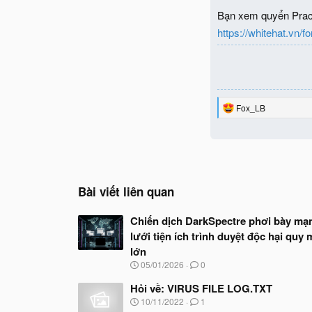
Bạn xem quyển Pract
https://whitehat.vn/
R
Fox_LB
e
a
c
t
i
o
n
Bài viết liên quan
s
:
Chiến dịch DarkSpectre phơi bày mạ
lưới tiện ích trình duyệt độc hại quy
lớn
N
05/01/2026
0
g
à
Hỏi về: VIRUS FILE LOG.TXT
y
N
10/11/2022
1
b
g