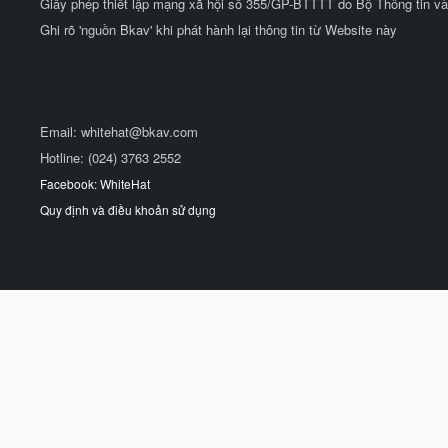
Giấy phép thiết lập mạng xã hội số 355/GP-BTTTT do Bộ Thông tin và
Ghi rõ 'nguồn Bkav' khi phát hành lại thông tin từ Website này
Email:
whitehat@bkav.com
Hotline: (024) 3763 2552
Facebook: WhiteHat
Quy định và điều khoản sử dụng