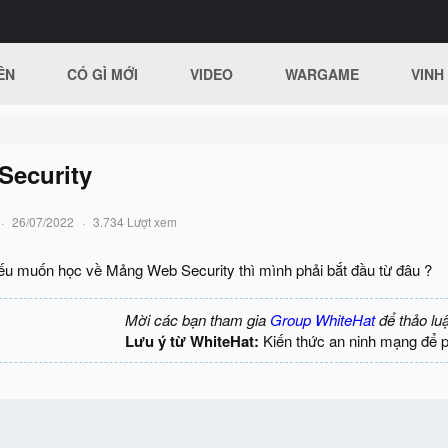
ÊN
CÓ GÌ MỚI
VIDEO
WARGAME
VINH
Security
26/07/2022
3.734 Lượt xem
ếu muốn học về Mảng Web Security thì mình phải bắt đầu từ đâu ?
Mời các bạn tham gia
Group WhiteHat
để thảo lu
Lưu ý từ WhiteHat:
Kiến thức an ninh mạng để 