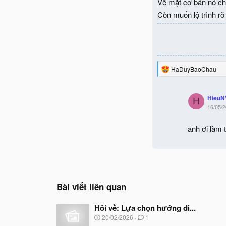
Về mặt cơ bản nó chỉ
Còn muốn lộ trình rõ
R
HaDuyBaoChau
e
a
c
HieuN
t
H
16/05/
i
o
n
anh ơi làm 
s
:
Bài viết liên quan
Hỏi về: Lựa chọn hướng đi...
N
20/02/2026
1
g