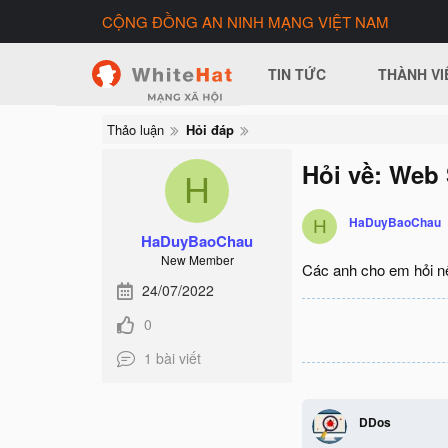
CỘNG ĐỒNG AN NINH MẠNG VIỆT NAM
TIN TỨC
THÀNH VI
Thảo luận
Hỏi đáp
Hỏi về: Web 
H
HaDuyBaoChau
H
HaDuyBaoChau
New Member
Các anh cho em hỏi n
24/07/2022
0
1 bài viết
DDos