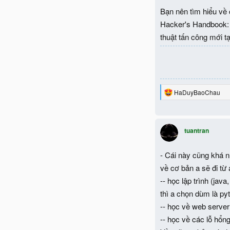
Bạn nên tìm hiểu về
Hacker's Handbook: F
thuật tấn công mới tạ
R
HaDuyBaoChau
e
a
c
t
tuantran
i
o
n
- Cái này cũng khá n
s
:
về cơ bản a sẽ đi từ
-- học lập trình (jav
thì a chọn dùm là py
-- học về web serve
-- học về các lỗ hổn