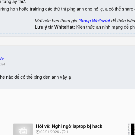
 từng ấy thứ.
 ràng hơn hoặc training các thứ thì ping anh cho nó lẹ. a có thể shar
Mời các bạn tham gia
Group WhiteHat
để thảo luận
Lưu ý từ WhiteHat:
Kiến thức an ninh mạng để ph
Vv
2024
thế nào để có thể ping đến anh vậy ạ
Hỏi về: Nghi ngờ laptop bị hack
N
02/01/2026
1