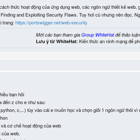
 cách thức hoạt động của ứng dụng web, các ngôn ngữ thiết kế web, 
inding and Exploiting Security Flaws. Tuy hơi cũ nhưng nên đọc. Ng
i trang:
https://portswigger.net/web-security
Mời các bạn tham gia
Group WhiteHat
để thảo luận
Lưu ý từ WhiteHat:
Kiến thức an ninh mạng để ph
hiều bạn hỏi
 a đến z cho e như sau:
a, python, c,...) tùy vào cái e muốn học và chọn giỏi 1 ngôn ngữ thôi 
thon
r và cơ chế hoạt động của web
g của web.