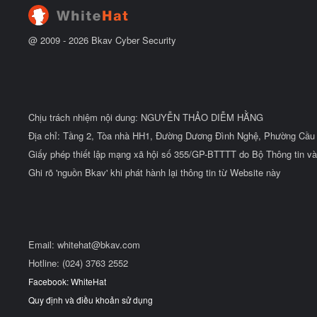
u
@ 2009 -
2026
Bkav Cyber Security
Chịu trách nhiệm nội dung: NGUYỄN THẢO DIỄM HẰNG
Địa chỉ: Tầng 2, Tòa nhà HH1, Đường Dương Đình Nghệ, Phường Cầu 
Giấy phép thiết lập mạng xã hội số 355/GP-BTTTT do Bộ Thông tin và
Ghi rõ 'nguồn Bkav' khi phát hành lại thông tin từ Website này
Email:
whitehat@bkav.com
Hotline: (024) 3763 2552
Facebook: WhiteHat
Quy định và điều khoản sử dụng