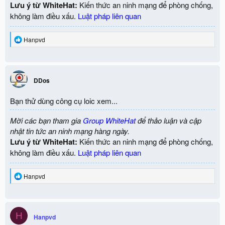
Lưu ý từ WhiteHat:
Kiến thức an ninh mạng để phòng chống,
không làm điều xấu.
Luật pháp liên quan
R
Hanpvd
e
a
c
t
i
DDos
o
n
Bạn thử dùng công cụ loic xem...
s
:
Mời các bạn tham gia
Group WhiteHat
để thảo luận và cập
nhật tin tức an ninh mạng hàng ngày.
Lưu ý từ WhiteHat:
Kiến thức an ninh mạng để phòng chống,
không làm điều xấu.
Luật pháp liên quan
R
Hanpvd
e
a
c
t
H
i
Hanpvd
o