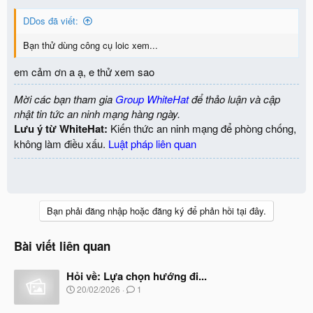
n
DDos đã viết:
s
:
Bạn thử dùng công cụ loic xem...
em cảm ơn a ạ, e thử xem sao
Mời các bạn tham gia
Group WhiteHat
để thảo luận và cập
nhật tin tức an ninh mạng hàng ngày.
Lưu ý từ WhiteHat:
Kiến thức an ninh mạng để phòng chống,
không làm điều xấu.
Luật pháp liên quan
Bạn phải đăng nhập hoặc đăng ký để phản hồi tại đây.
Bài viết liên quan
Hỏi về: Lựa chọn hướng đi...
N
20/02/2026
1
g
à