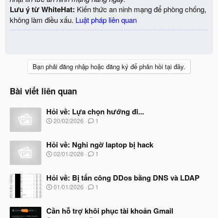
Lưu ý từ WhiteHat:
Kiến thức an ninh mạng để phòng chống,
không làm điều xấu.
Luật pháp liên quan
Bạn phải đăng nhập hoặc đăng ký để phản hồi tại đây.
Bài viết liên quan
Hỏi về: Lựa chọn hướng đi...
N
20/02/2026
1
g
à
Hỏi về: Nghi ngờ laptop bị hack
y
b
N
02/01/2026
1
ắ
g
t
à
đ
Hỏi về: Bị tấn công DDos bằng DNS và LDAP
y
ầ
b
N
01/01/2026
1
u
ắ
g
t
à
đ
Cần hỗ trợ khôi phục tài khoản Gmail
y
ầ
b