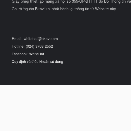
Giấy phép thiết lập mạng xã hội số 355/GP-BTTTT do Bộ Thông tin và
Ghi rõ 'nguồn Bkav' khi phát hành lại thông tin từ Website này
Email:
whitehat@bkav.com
Hotline: (024) 3763 2552
Facebook: WhiteHat
Quy định và điều khoản sử dụng