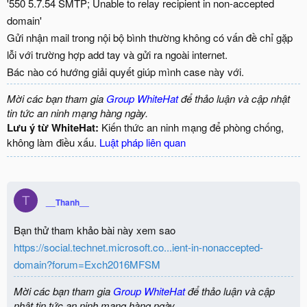
'550 5.7.54 SMTP; Unable to relay recipient in non-accepted
domain'
Gửi nhận mail trong nội bộ bình thường không có vấn đề chỉ gặp
lỗi với trường hợp add tay và gửi ra ngoài internet.
Bác nào có hướng giải quyết giúp mình case này với.
Mời các bạn tham gia
Group WhiteHat
để thảo luận và cập nhật
tin tức an ninh mạng hàng ngày.
Lưu ý từ WhiteHat:
Kiến thức an ninh mạng để phòng chống,
không làm điều xấu.
Luật pháp liên quan
T
__Thanh__
Bạn thử tham khảo bài này xem sao
https://social.technet.microsoft.co...ient-in-nonaccepted-
domain?forum=Exch2016MFSM
Mời các bạn tham gia
Group WhiteHat
để thảo luận và cập
nhật tin tức an ninh mạng hàng ngày.