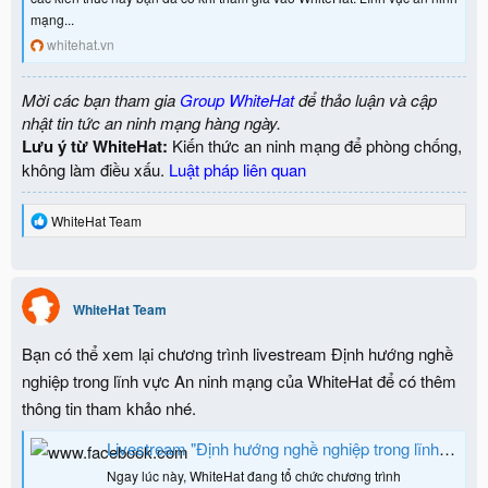
mạng...
whitehat.vn
Mời các bạn tham gia
Group WhiteHat
để thảo luận và cập
nhật tin tức an ninh mạng hàng ngày.
Lưu ý từ WhiteHat:
Kiến thức an ninh mạng để phòng chống,
không làm điều xấu.
Luật pháp liên quan
R
WhiteHat Team
e
a
c
t
i
WhiteHat Team
o
n
Bạn có thể xem lại chương trình livestream Định hướng nghề
s
:
nghiệp trong lĩnh vực An ninh mạng của WhiteHat để có thêm
thông tin tham khảo nhé.
Livestream "Định hướng nghề nghiệp trong lĩnh vực An ninh mạng"
Ngay lúc này, WhiteHat đang tổ chức chương trình