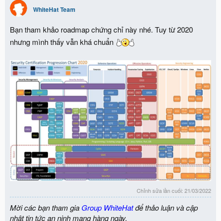
i
WhiteHat Team
o
n
Bạn tham khảo roadmap chứng chỉ này nhé. Tuy từ 2020
s
:
nhưng mình thấy vẫn khá chuẩn
Chỉnh sửa lần cuối:
21/03/2022
Mời các bạn tham gia
Group WhiteHat
để thảo luận và cập
nhật tin tức an ninh mạng hàng ngày.