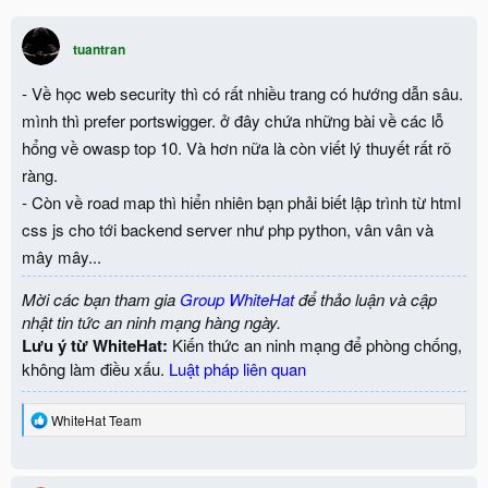
tuantran
- Về học web security thì có rất nhiều trang có hướng dẫn sâu.
mình thì prefer portswigger. ở đây chứa những bài về các lỗ
hổng về owasp top 10. Và hơn nữa là còn viết lý thuyết rất rõ
ràng.
- Còn về road map thì hiển nhiên bạn phải biết lập trình từ html
css js cho tới backend server như php python, vân vân và
mây mây...
Mời các bạn tham gia
Group WhiteHat
để thảo luận và cập
nhật tin tức an ninh mạng hàng ngày.
Lưu ý từ WhiteHat:
Kiến thức an ninh mạng để phòng chống,
không làm điều xấu.
Luật pháp liên quan
R
WhiteHat Team
e
a
c
t