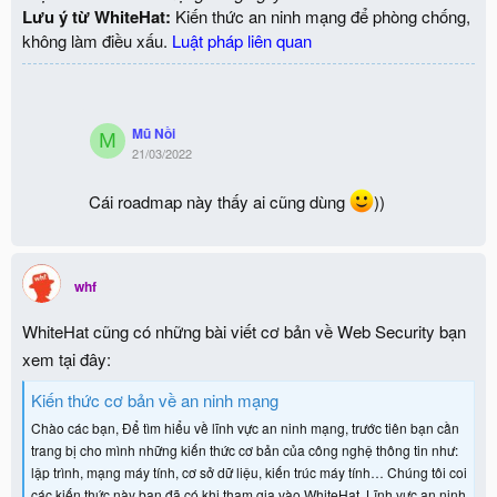
Lưu ý từ WhiteHat:
Kiến thức an ninh mạng để phòng chống,
không làm điều xấu.
Luật pháp liên quan
Mũ Nồi
M
21/03/2022
Cái roadmap này thấy ai cũng dùng
))
whf
WhiteHat cũng có những bài viết cơ bản về Web Security bạn
xem tại đây:
Kiến thức cơ bản về an ninh mạng
Chào các bạn, Để tìm hiểu về lĩnh vực an ninh mạng, trước tiên bạn cần
trang bị cho mình những kiến thức cơ bản của công nghệ thông tin như:
lập trình, mạng máy tính, cơ sở dữ liệu, kiến trúc máy tính… Chúng tôi coi
các kiến thức này bạn đã có khi tham gia vào WhiteHat. Lĩnh vực an ninh