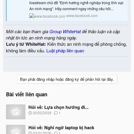
livestream chủ đề "Định hướng nghề nghiệp trong lĩnh vực
An ninh mạng". Hãy comment ngay những câu hỏi...
www.facebook.com
Mời các bạn tham gia
Group WhiteHat
để thảo luận và cập
nhật tin tức an ninh mạng hàng ngày.
Lưu ý từ WhiteHat:
Kiến thức an ninh mạng để phòng chống,
không làm điều xấu.
Luật pháp liên quan
Bạn phải đăng nhập hoặc đăng ký để phản hồi tại đây.
Bài viết liên quan
Hỏi về: Lựa chọn hướng đi...
N
20/02/2026
1
g
à
Hỏi về: Nghi ngờ laptop bị hack
y
b
N
02/01/2026
1