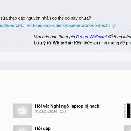
à sửa theo các nguyên nhân có thể có này chưa?
aq/tls-error-t...n-60-seconds-check-your-network-connectivity/
Mời các bạn tham gia
Group WhiteHat
để thảo luận
Lưu ý từ WhiteHat:
Kiến thức an ninh mạng để ph
Hỏi về: Nghi ngờ laptop bị hack
N
02/01/2026
1
g
à
y
Hỏi đáp
b