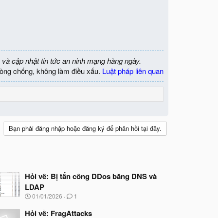
 và cập nhật tin tức an ninh mạng hàng ngày.
òng chống, không làm điều xấu.
Luật pháp liên quan
Bạn phải đăng nhập hoặc đăng ký để phản hồi tại đây.
Hỏi về: Bị tấn công DDos bằng DNS và
LDAP
N
01/01/2026
1
g
à
Hỏi về: FragAttacks