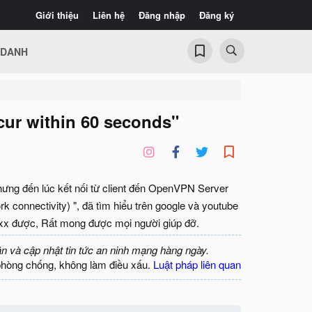
Giới thiệu
Liên hệ
Đăng nhập
Đăng ký
 DANH
ccur within 60 seconds"
hưng đến lúc kết nối từ client đến OpenVPN Server
ork connectivity) ", đã tìm hiểu trên google và youtube
 fixx được, Rất mong được mọi người giúp đỡ.
ận và cập nhật tin tức an ninh mạng hàng ngày.
phòng chống, không làm điều xấu.
Luật pháp liên quan