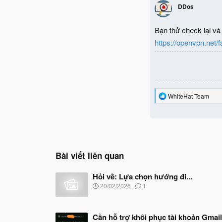
DDos
Bạn thử check lại v
https://openvpn.net/f
R
WhiteHat Team
e
a
c
t
i
o
n
Bài viết liên quan
s
:
Hỏi về: Lựa chọn hướng đi...
N
20/02/2026
1
g
à
y
Cần hỗ trợ khôi phục tài khoản Gmail
b