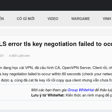
ÊN
CÓ GÌ MỚI
VIDEO
WARGAME
VINH
LS error tls key negotiation failed to o
021
4.460 Lượt xem
m đang học cài VPN, đã cấu hình CA, OpenVPN Server, Client rồi, n
tls key negotiation failed to occur within 60 seconds (check your netw
 được ạ, cũng đã cat tls key rồi rồi copy qua client nhưng vẫn chưa
Mời các bạn tham gia
Group WhiteHat
để thảo lu
Lưu ý từ WhiteHat:
Kiến thức an ninh mạng để 