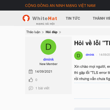
CỘNG ĐỒNG AN NINH MẠNG VIỆT NAM
TIN TỨC
THÀNH VI
Thảo luận
Hỏi đáp
Hỏi về lỗi "T
D
dmink
14/09/2
D
dmink
New Member
Xin chào mọi người, e
14/09/2021
thì gặp lỗi "TLS error 
rồi nhưng vẫn chưa fig
0
1 bài viết