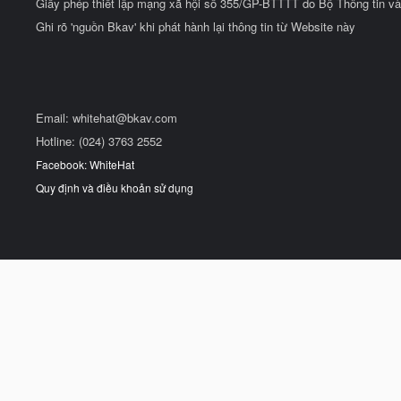
Giấy phép thiết lập mạng xã hội số 355/GP-BTTTT do Bộ Thông tin và
Ghi rõ 'nguồn Bkav' khi phát hành lại thông tin từ Website này
Email:
whitehat@bkav.com
Hotline: (024) 3763 2552
Facebook: WhiteHat
Quy định và điều khoản sử dụng