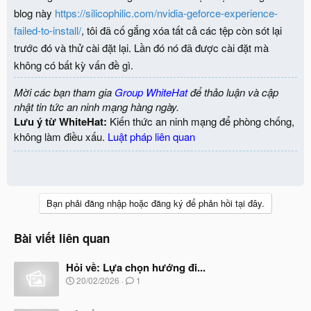
blog này
https://silicophilic.com/nvidia-geforce-experience-
failed-to-install/
, tôi đã cố gắng xóa tất cả các tệp còn sót lại
trước đó và thử cài đặt lại. Lần đó nó đã được cài đặt mà
không có bất kỳ vấn đề gì.
Mời các bạn tham gia
Group WhiteHat
để thảo luận và cập
nhật tin tức an ninh mạng hàng ngày.
Lưu ý từ WhiteHat:
Kiến thức an ninh mạng để phòng chống,
không làm điều xấu.
Luật pháp liên quan
Bạn phải đăng nhập hoặc đăng ký để phản hồi tại đây.
Bài viết liên quan
Hỏi về: Lựa chọn hướng đi...
N
20/02/2026
1
g
à