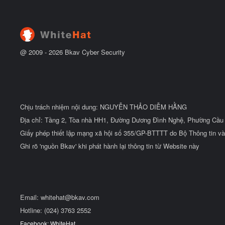
u
ắ
t
đ
ầ
u
@ 2009 -
2026
Bkav Cyber Security
Chịu trách nhiệm nội dung: NGUYỄN THẢO DIỄM HẰNG
Địa chỉ: Tầng 2, Tòa nhà HH1, Đường Dương Đình Nghệ, Phường Cầu 
Giấy phép thiết lập mạng xã hội số 355/GP-BTTTT do Bộ Thông tin và
Ghi rõ 'nguồn Bkav' khi phát hành lại thông tin từ Website này
Email:
whitehat@bkav.com
Hotline: (024) 3763 2552
Facebook: WhiteHat