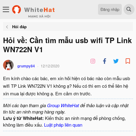
Đăng nhập
Hỏi đáp
Hỏi về: Cần tìm mẫu usb wifi TP Link
WN722N V1
grumpy84
12/12/2020
Em kính chào các bác, em xin hỏi hiện có bác nào còn mẫu usb
wifi TP Link WN722N V1 không ạ? Nếu có thì em có thể liên hệ
xin mua lại được không ạ. Em cảm ơn trước.
Mời các bạn tham gia
Group WhiteHat
để thảo luận và cập nhật
tin tức an ninh mạng hàng ngày.
Lưu ý từ WhiteHat:
Kiến thức an ninh mạng để phòng chống,
không làm điều xấu.
Luật pháp liên quan