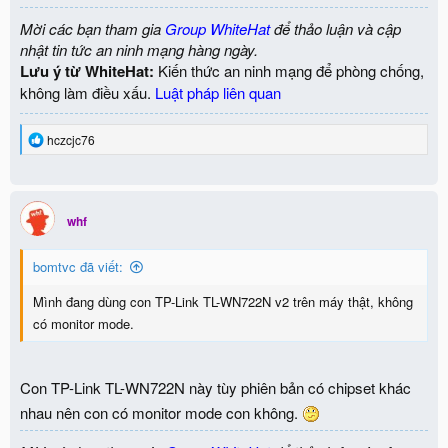
Mời các bạn tham gia
Group WhiteHat
để thảo luận và cập
nhật tin tức an ninh mạng hàng ngày.
Lưu ý từ WhiteHat:
Kiến thức an ninh mạng để phòng chống,
không làm điều xấu.
Luật pháp liên quan
R
hczcjc76
e
a
c
t
i
whf
o
n
bomtvc đã viết:
s
:
Mình đang dùng con TP-Link TL-WN722N v2 trên máy thật, không
có monitor mode.
Con TP-Link TL-WN722N này tùy phiên bản có chipset khác
nhau nên con có monitor mode con không.