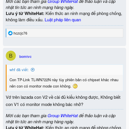
Mời các bạn tham gia
Group WhiteHat
để thảo luận và cập
nhật tin tức an ninh mạng hàng ngày.
Lưu ý từ WhiteHat:
Kiến thức an ninh mạng để phòng chống,
không làm điều xấu.
Luật pháp liên quan
R
hczcjc76
e
a
c
t
B
i
bomtvc
o
n
whf đã viết:
s
:
Con TP-Link TL-WN722N này tùy phiên bản có chipset khác nhau
nên con có monitor mode con không.
Vớ trên lazada con V2 về cài đủ kiểu không được, Không biết
con V1 có monitor mode không bác nhở?
Mời các bạn tham gia
Group WhiteHat
để thảo luận và cập
nhật tin tức an ninh mạng hàng ngày.
Lưu ý từ WhiteHat:
Kiến thức an ninh mạng để phòng chống,