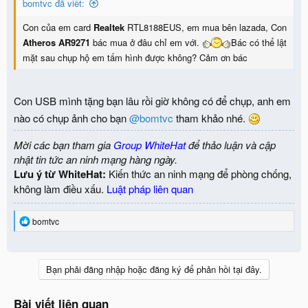
bomtvc đã viết:
Con của em card
Realtek
RTL8188EUS, em mua bên lazada, Con
Atheros AR9271
bác mua ở đâu chỉ em với.
Bác có thể lật
mặt sau chụp hộ em tấm hình được không? Cảm ơn bác
Con USB mình tặng bạn lâu rồi giờ không có để chụp, anh em
nào có chụp ảnh cho bạn
@bomtvc
tham khảo nhé.
Mời các bạn tham gia
Group WhiteHat
để thảo luận và cập
nhật tin tức an ninh mạng hàng ngày.
Lưu ý từ WhiteHat:
Kiến thức an ninh mạng để phòng chống,
không làm điều xấu.
Luật pháp liên quan
R
bomtvc
e
a
c
t
Bạn phải đăng nhập hoặc đăng ký để phản hồi tại đây.
i
o
n
Bài viết liên quan
s