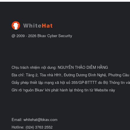
ầ
b
u
ắ
t
đ
ầ
u
@ 2009 -
2026
Bkav Cyber Security
Chịu trách nhiệm nội dung: NGUYỄN THẢO DIỄM HẰNG
Địa chỉ: Tầng 2, Tòa nhà HH1, Đường Dương Đình Nghệ, Phường Cầu 
Giấy phép thiết lập mạng xã hội số 355/GP-BTTTT do Bộ Thông tin và
Ghi rõ 'nguồn Bkav' khi phát hành lại thông tin từ Website này
Email:
whitehat@bkav.com
Hotline: (024) 3763 2552