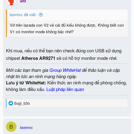
whf
bomtvc đã viết:
Vớ trên lazada con V2 về cài đủ kiểu không được, Không biết con
V1 có monitor mode không bác nhở?
Khi mua, nếu có thể bạn nên check đúng con USB sử dụng
chipset
Atheros AR9271
sẽ có hỗ trợ monitor mode nhé.
Mời các bạn tham gia
Group WhiteHat
để thảo luận và cập
nhật tin tức an ninh mạng hàng ngày.
Lưu ý từ WhiteHat:
Kiến thức an ninh mạng để phòng chống,
không làm điều xấu.
Luật pháp liên quan
R
Sugi_b3o
e
a
c
t
B
i
bomtvc
o