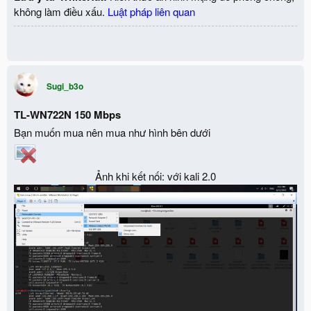
không làm điều xấu.
Luật pháp liên quan
Sugi_b3o
TL-WN722N 150 Mbps
Bạn muốn mua nên mua như hình bên dưới
Ảnh khi kết nối: với kali 2.0​