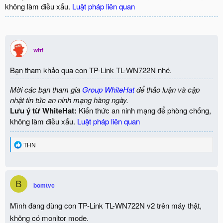
không làm điều xấu.
Luật pháp liên quan
whf
Bạn tham khảo qua con TP-Link TL-WN722N nhé.
Mời các bạn tham gia
Group WhiteHat
để thảo luận và cập
nhật tin tức an ninh mạng hàng ngày.
Lưu ý từ WhiteHat:
Kiến thức an ninh mạng để phòng chống,
không làm điều xấu.
Luật pháp liên quan
R
THN
e
a
c
t
B
i
bomtvc
o
n
Mình đang dùng con TP-Link TL-WN722N v2 trên máy thật,
s
:
không có monitor mode.