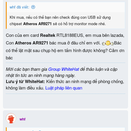
n
whf đã viết:
s
:
Khi mua, nếu có thể bạn nên check đúng con USB sử dụng
chipset
Atheros AR9271
sẽ có hỗ trợ monitor mode nhé.
Con của em card
Realtek
RTL8188EUS, em mua bên lazada,
Con
Atheros AR9271
bác mua ở đâu chỉ em với.
Bác
có thể lật mặt sau chụp hộ em tấm hình được không? Cảm ơn
bác
Mời các bạn tham gia
Group WhiteHat
để thảo luận và cập
nhật tin tức an ninh mạng hàng ngày.
Lưu ý từ WhiteHat:
Kiến thức an ninh mạng để phòng chống,
không làm điều xấu.
Luật pháp liên quan
whf