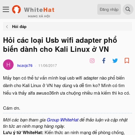
Đăng nhập
Hỏi đáp
Hỏi các loại Usb wifi adapter phổ
biến dành cho Kali Linux ở VN
H
hczcjc76
11/06/2017
Mấy bạn có thể tư vấn mình loại usb wifi adapter nào phổ biến
dành cho Kali Linux ở VN hay dùng và dễ tìm ko? Mình có tìm
hiểu và thấy alfa awuso36nh ưa chuộng nhiều mà kiếm thì ko có.
Cám ơn.
Mời các bạn tham gia
Group WhiteHat
để thảo luận và cập nhật
tin tức an ninh mạng hàng ngày.
Lưu ý từ WhiteHat:
Kiến thức an ninh mạng để phòng chống,