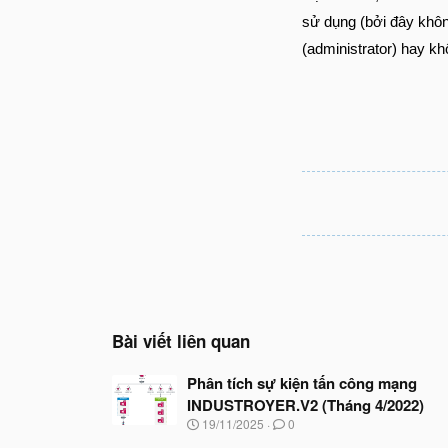
sử dụng (bởi đây khôn
(administrator) hay kh
Bài viết liên quan
Phân tích sự kiện tấn công mạng
INDUSTROYER.V2 (Tháng 4/2022)
N
19/11/2025
0
g