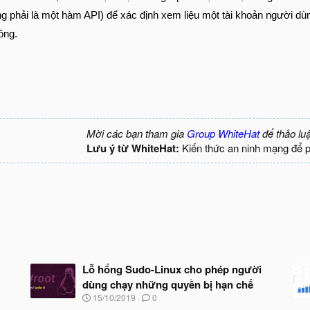
g phải là một hàm API) để xác định xem liệu một tài khoản người dù
ông.
Mời các bạn tham gia
Group WhiteHat
để thảo lu
Lưu ý từ WhiteHat:
Kiến thức an ninh mạng để 
Lỗ hổng Sudo-Linux cho phép người
dùng chạy những quyền bị hạn chế
N
15/10/2019
0
g