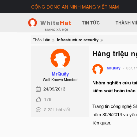
CỘNG ĐỒNG AN NINH MẠNG VIỆT NAM
TIN TỨC
THÀNH VI
Thảo luận
Infrastructure security
Hàng triệu 
MrQuậy
05/01
MrQuậy
Well-Known Member
Nhóm nghiên cứu tại 
24/09/2013
kiểm soát hoàn toàn
178
Trang tin công nghệ S
2.221 bài viết
hôm 30/9/2014 và yêu
liên quan.