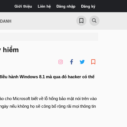
Giới thiệu
Liên hệ
Đăng nhập
Đăng ký
 DANH
y hiểm
 điều hành Windows 8.1 mà qua đó hacker có thể
o cho Microsoft biết về lỗ hổng bảo mật nói trên vào
ày nếu không họ sẽ công bố rộng rãi mọi thông tin