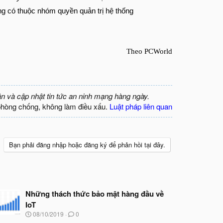
ng có thuộc nhóm quyền quản trị hệ thống
Theo PCWorld
ận và cập nhật tin tức an ninh mạng hàng ngày.
phòng chống, không làm điều xấu.
Luật pháp liên quan
Bạn phải đăng nhập hoặc đăng ký để phản hồi tại đây.
Những thách thức bảo mật hàng đầu về
IoT
N
08/10/2019
0
g