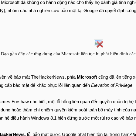
Microsoft đã không có hành động nào cho thấy họ đánh giá tính nghi
Mỹ), nhóm các nhà nghiên cứu bảo mật tại Google đã quyết định côn
Dạo gần đây các ứng dụng của Microsoft liên tục bị phát hiện dính cá
huyên về bảo mật TheHackerNews, phía
Microsoft
cũng đã lên tiếng x
g cấp bảo mật để khắc phục lỗi liên quan đến
Elevation of Privilege
.
mes Forshaw cho biết, một lỗ hổng liên quan đến quyền quản trị hệ
 dung hoặc thậm chí chiếm quyền kiểm soát toàn bộ máy tính của nạn
n hệ điều hành Windows 8.1 hiện đứng trước một rủi ro cao về bảo 
HackerNews
, lỗi bảo mật được Google phát hiện tồn tại trong hàm
Ah