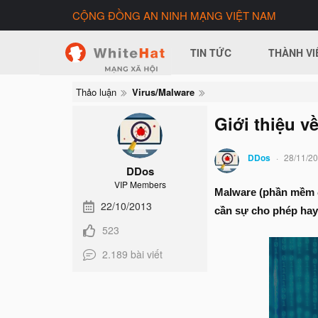
CỘNG ĐỒNG AN NINH MẠNG VIỆT NAM
TIN TỨC
THÀNH VI
Thảo luận
Virus/Malware
Giới thiệu v
DDos
28/11/2
DDos
VIP Members
Malware (phần mềm đ
22/10/2013
cần sự cho phép hay
523
2.189 bài viết