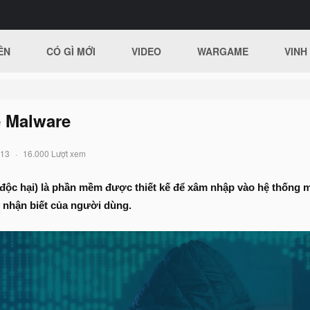
ÊN
CÓ GÌ MỚI
VIDEO
WARGAME
VINH
ề Malware
013
16.000 Lượt xem
ộc hại) là phần mềm được thiết kế để xâm nhập vào hệ thống m
 nhận biết của người dùng.