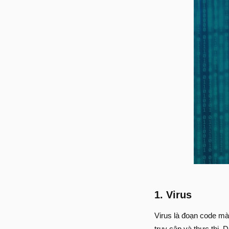
1. Virus
Virus là đoạn code mà
truy cập và thực thi. D