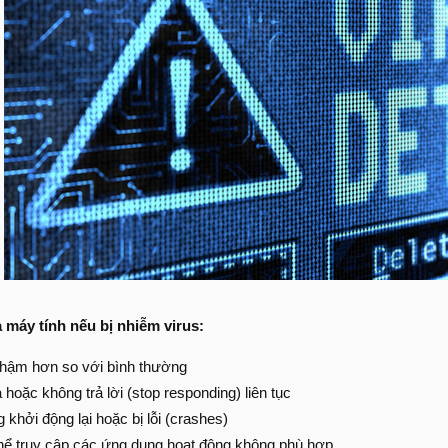
a máy tính nếu bị nhiễm virus:
chậm hơn so với bình thường
 hoặc không trả lời (stop responding) liên tục
 khởi động lại hoặc bị lỗi (crashes)
hể truy cập các ứng dụng hoạt động không phù hợp