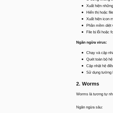
Xuất hiện những
Hiển thị hoặc fil
Xuất hiện icon m
Phần mềm diệt v
File bị lỗi hoặc
Ngăn ngừa virus:
Chạy và cập nhậ
Quét toàn bộ hệ
Cập nhật hệ điề
Sử dụng tường 
2. Worms
Worms là tương tự như 
Ngăn ngừa sâu: