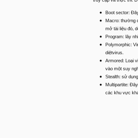
Boot sector: Đây
Macro: thường đ
mở tài liệu đó, 
Program: lây nhi
Polymorphic: Vi
diệtvirus.
Armored: Loại v
vào một suy nghĩ
Stealth: sử dụn
Multipartite: Đâ
các khu vực kh