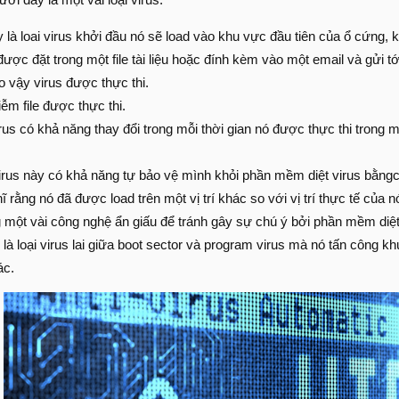
 là loai virus khởi đầu nó sẽ load vào khu vực đầu tiên của ổ cứng, 
ược đặt trong một file tài liệu hoặc đính kèm vào một email và gửi 
do vậy virus được thực thi.
ễm file được thực thi.
rus có khả năng thay đổi trong mỗi thời gian nó được thực thi trong
irus này có khả năng tự bảo vệ mình khỏi phần mềm diệt virus bằngcá
 rằng nó đã được load trên một vị trí khác so với vị trí thực tế của n
g một vài công nghệ ẩn giấu để tránh gây sự chú ý bởi phần mềm diệt
y là loại virus lai giữa boot sector và program virus mà nó tấn công k
ác.