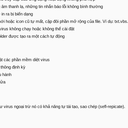
 âm thanh lạ, những tin nhắn báo lỗi không bình thường
e in ra bị biến dạng
ới hoặc icon cũ tự mất, cặp đôi phần mở rộng của file. Ví dụ: txt.vbs.
irus không chạy hoặc không thể cài đặt
 folder được tạo ra một cách tự động
t các phần mềm diệt virus
 thông định kỳ
u hành
lửa
virus ngoại trừ nó có khả năng tự tái tạo, sao chép (sefl-repicate).