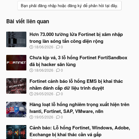
Bạn phải đăng nhập hoặc đăng ký để phản hồi tại đây.
Bài viết liên quan
Hơn 73.000 tường lửa Fortinet bị xâm nhập
trong làn sóng tấn công diện rộng
N
18/06/2026
0
g
à
Chưa kịp vá, 3 lỗ hổng Fortinet FortiSandbox
y
đã bị hacker săn lùng
b
N
18/06/2026
0
ắ
g
t
à
Fortinet cảnh báo lỗ hổng EMS bị khai thác
đ
y
ầ
nhằm đánh cắp dữ liệu trình duyệt
b
u
N
29/05/2026
0
ắ
g
t
à
Hàng loạt lỗ hổng nghiêm trọng xuất hiện trên
đ
y
ầ
Ivanti, Fortinet, SAP, VMware, n8n
b
u
N
19/05/2026
0
ắ
g
t
à
Cảnh báo: Lỗ hổng Fortinet, Windows, Adobe,
đ
y
ầ
Exchange bị khai thác cần vá gấp
b
u