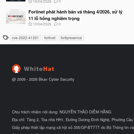
N
16/04/2026
0
ắ
g
t
à
Fortinet phát hành bản vá tháng 4/2026, xử lý
đ
y
ầ
11 lỗ hổng nghiêm trọng
b
u
N
15/04/2026
0
ắ
g
t
à
đ
T
cve-2022-41331
fortinet
fortipresence
y
ầ
h
b
u
ắ
ẻ
t
đ
ầ
u
@ 2009 -
2026
Bkav Cyber Security
Chịu trách nhiệm nội dung: NGUYỄN THẢO DIỄM HẰNG
Địa chỉ: Tầng 2, Tòa nhà HH1, Đường Dương Đình Nghệ, Phường Cầu 
Giấy phép thiết lập mạng xã hội số 355/GP-BTTTT do Bộ Thông tin và