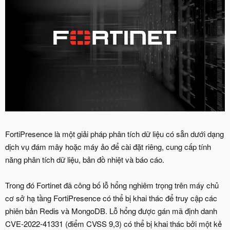
FortiPresence là một giải pháp phân tích dữ liệu có sẵn dưới dạng
dịch vụ đám mây hoặc máy ảo để cài đặt riêng, cung cấp tính
năng phân tích dữ liệu, bản đồ nhiệt và báo cáo.
Trong đó Fortinet đã công bố lỗ hổng nghiêm trọng trên máy chủ
cơ sở hạ tầng FortiPresence có thể bị khai thác để truy cập các
phiên bản Redis và MongoDB. Lỗ hổng được gán mã định danh
CVE-2022-41331 (điểm CVSS 9,3) có thể bị khai thác bởi một kẻ