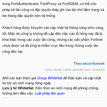
trong FortiAuthenticator, FortiProxy và FortiSIEM, có thể cho
phép kẻ tấn công có đặc quyền thấp ghi vào bộ nhớ đệm trang và
leo thang đặc quyền trên hệ thống.
Khách hàng được khuyến cáo cập nhật hệ thống càng sớm càng
tốt. Mặc dù công ty không đề cập đến việc các lỗ hổng này đã bị
khai thác trong các cuộc tấn công, nhưng các sản phẩm Fortinet
chưa được vá đã từng bị nhắm mục tiêu trong những cuộc tấn
công độc hại.
Theo securityweek
Chỉnh sửa lần cuối bởi người điều hành:
13/04/2023
Mời các bạn tham gia
Group WhiteHat
để thảo luận và cập nhật
tin tức an ninh mạng hàng ngày.
Lưu ý từ WhiteHat:
Kiến thức an ninh mạng để phòng chống,
không làm điều xấu.
Luật pháp liên quan