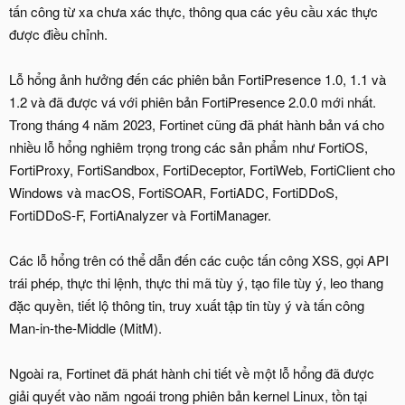
tấn công từ xa chưa xác thực, thông qua các yêu cầu xác thực
được điều chỉnh.
Lỗ hổng ảnh hưởng đến các phiên bản FortiPresence 1.0, 1.1 và
1.2 và đã được vá với phiên bản FortiPresence 2.0.0 mới nhất.
Trong tháng 4 năm 2023, Fortinet cũng đã phát hành bản vá cho
nhiều lỗ hổng nghiêm trọng trong các sản phẩm như FortiOS,
FortiProxy, FortiSandbox, FortiDeceptor, FortiWeb, FortiClient cho
Windows và macOS, FortiSOAR, FortiADC, FortiDDoS,
FortiDDoS-F, FortiAnalyzer và FortiManager.
Các lỗ hổng trên có thể dẫn đến các cuộc tấn công XSS, gọi API
trái phép, thực thi lệnh, thực thi mã tùy ý, tạo file tùy ý, leo thang
đặc quyền, tiết lộ thông tin, truy xuất tập tin tùy ý và tấn công
Man-in-the-Middle (MitM).
Ngoài ra, Fortinet đã phát hành chi tiết về một lỗ hổng đã được
giải quyết vào năm ngoái trong phiên bản kernel Linux, tồn tại