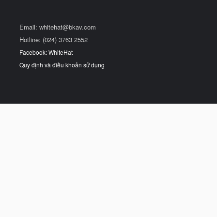
Email:
whitehat@bkav.com
Hotline: (024) 3763 2552
Facebook: WhiteHat
Quy định và điều khoản sử dụng