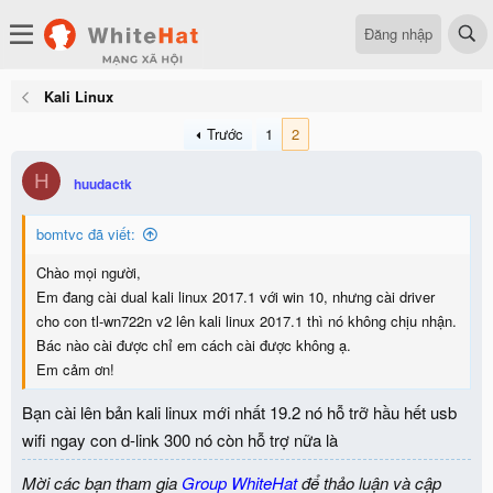
Đăng nhập
Kali Linux
Trước
1
2
H
huudactk
bomtvc đã viết:
Chào mọi người,
Em đang cài dual kali linux 2017.1 với win 10, nhưng cài driver
cho con tl-wn722n v2 lên kali linux 2017.1 thì nó không chịu nhận.
Bác nào cài được chỉ em cách cài được không ạ.
Em cảm ơn!
Bạn cài lên bản kali linux mới nhất 19.2 nó hỗ trỡ hầu hết usb
wifi ngay con d-link 300 nó còn hỗ trợ nữa là
Mời các bạn tham gia
Group WhiteHat
để thảo luận và cập