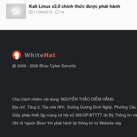
à
đ
Kali Linux v2.0 chính thức được phát hành
y
ầ
b
N
11/08/2015
14
u
ắ
g
t
à
đ
y
ầ
b
u
ắ
t
đ
ầ
u
@ 2009 -
2026
Bkav Cyber Security
Chịu trách nhiệm nội dung: NGUYỄN THẢO DIỄM HẰNG
Địa chỉ: Tầng 2, Tòa nhà HH1, Đường Dương Đình Nghệ, Phường Cầu 
Giấy phép thiết lập mạng xã hội số 355/GP-BTTTT do Bộ Thông tin và
Ghi rõ 'nguồn Bkav' khi phát hành lại thông tin từ Website này