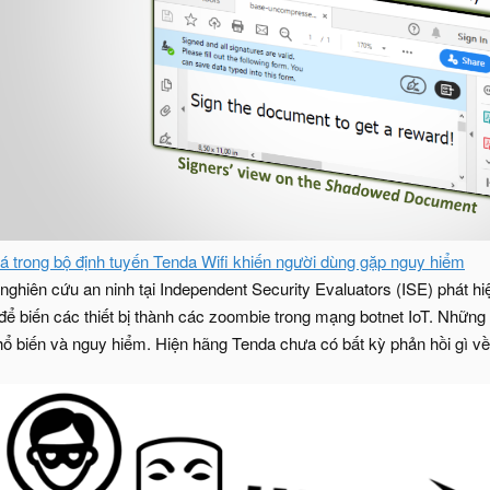
 trong bộ định tuyến Tenda Wifi khiến người dùng gặp nguy hiểm
à nghiên cứu an ninh tại Independent Security Evaluators (ISE) phát h
ác để biến các thiết bị thành các zoombie trong mạng botnet IoT. Nhữn
n và nguy hiểm. Hiện hãng Tenda chưa có bất kỳ phản hồi gì về l