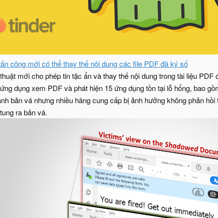
tấn công mới có thể thay thế nội dung các file PDF đã ký số
thuật mới cho phép tin tặc ẩn và thay thế nội dung trong tài liệu P
ứng dụng xem PDF và phát hiện 15 ứng dụng tồn tại lỗ hổng, bao gồ
ành bản vá nhưng nhiều hãng cung cấp bị ảnh hưởng không phản hồi
 tung ra bản vá.