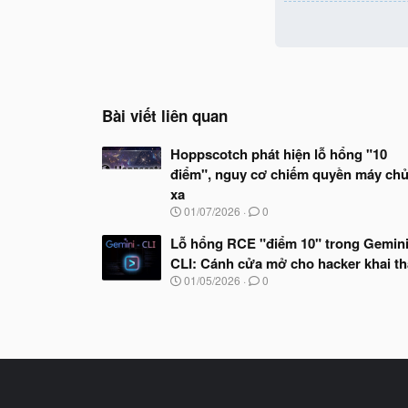
Bài viết liên quan
Hoppscotch phát hiện lỗ hổng "10
điểm", nguy cơ chiếm quyền máy chủ
xa
N
01/07/2026
0
g
à
Lỗ hổng RCE "điểm 10" trong Gemin
y
CLI: Cánh cửa mở cho hacker khai t
b
N
01/05/2026
0
ắ
g
t
à
đ
y
ầ
b
u
ắ
t
đ
ầ