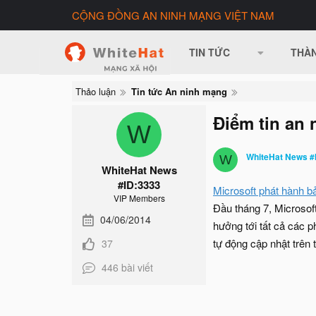
CỘNG ĐỒNG AN NINH MẠNG VIỆT NAM
TIN TỨC
THÀN
Thảo luận
Tin tức An ninh mạng
Điểm tin an 
W
WhiteHat News #
W
WhiteHat News
#ID:3333
Microsoft phát hành b
VIP Members
Đầu tháng 7, Microso
04/06/2014
hưởng tới tất cả các 
tự động cập nhật trên t
37
446 bài viết