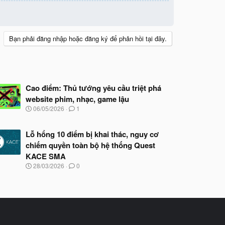
Bạn phải đăng nhập hoặc đăng ký để phản hồi tại đây.
Cao điểm: Thủ tướng yêu cầu triệt phá
website phim, nhạc, game lậu
N
06/05/2026
1
g
à
y
Lỗ hổng 10 điểm bị khai thác, nguy cơ
b
chiếm quyền toàn bộ hệ thống Quest
ắ
KACE SMA
t
đ
N
28/03/2026
0
ầ
g
u
à
y
b
ắ
t
đ