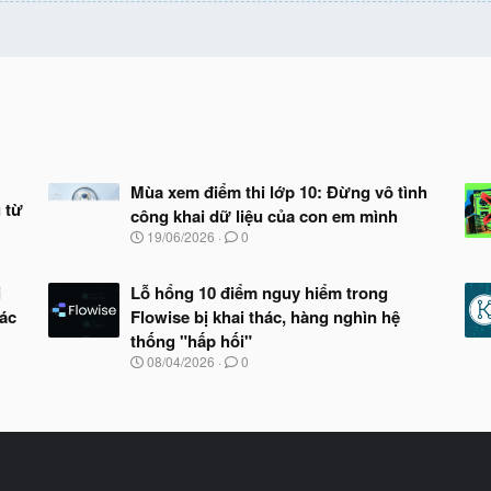
Mùa xem điểm thi lớp 10: Đừng vô tình
 từ
công khai dữ liệu của con em mình
N
19/06/2026
0
g
à
y
i
Lỗ hổng 10 điểm nguy hiểm trong
b
hác
Flowise bị khai thác, hàng nghìn hệ
ắ
thống "hấp hối"
t
đ
N
08/04/2026
0
ầ
g
u
à
y
b
ắ
t
đ