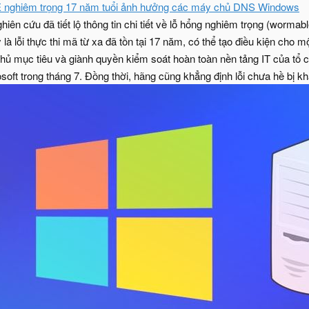
E nghiêm trọng 17 năm tuổi ảnh hưởng các máy chủ DNS Windows
hiên cứu đã tiết lộ thông tin chi tiết về lỗ hổng nghiêm trọng (wo
là lỗi thực thi mã từ xa đã tồn tại 17 năm, có thể tạo điều kiện cho
ủ mục tiêu và giành quyền kiểm soát hoàn toàn nền tảng IT của tổ chức.
soft trong tháng 7. Đồng thời, hãng cũng khẳng định lỗi chưa hề bị k