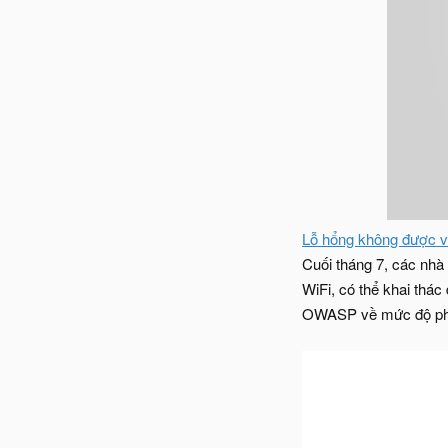
Lỗ hổng không được vá
Cuối tháng 7, các nh
WiFi, có thể khai th
OWASP về mức độ phổ biế