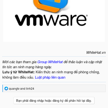
WhiteHat.vn
Mời các bạn tham gia
Group WhiteHat
để thảo luận và cập nhật
tin tức an ninh mạng hàng ngày.
Lưu ý từ WhiteHat:
Kiến thức an ninh mạng để phòng chống,
không làm điều xấu.
Luật pháp liên quan
R
quangtv
and
linh24
e
a
c
Bạn phải đăng nhập hoặc đăng ký để phản hồi tại đây.
t
i