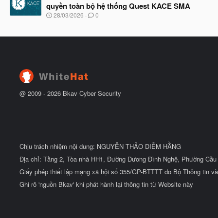
y
ầ
quyền toàn bộ hệ thống Quest KACE SMA
b
u
N
28/03/2026
0
ắ
g
t
à
đ
y
ầ
b
u
ắ
t
đ
ầ
u
@ 2009 -
2026
Bkav Cyber Security
Chịu trách nhiệm nội dung: NGUYỄN THẢO DIỄM HẰNG
Địa chỉ: Tầng 2, Tòa nhà HH1, Đường Dương Đình Nghệ, Phường Cầu 
Giấy phép thiết lập mạng xã hội số 355/GP-BTTTT do Bộ Thông tin và
Ghi rõ 'nguồn Bkav' khi phát hành lại thông tin từ Website này