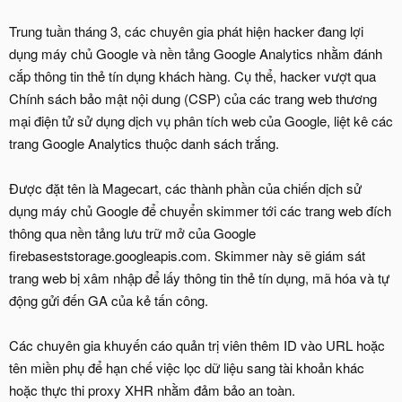
Trung tuần tháng 3, các chuyên gia phát hiện hacker đang lợi
dụng máy chủ Google và nền tảng Google Analytics nhằm đánh
cắp thông tin thẻ tín dụng khách hàng. Cụ thể, hacker vượt qua
Chính sách bảo mật nội dung (CSP) của các trang web thương
mại điện tử sử dụng dịch vụ phân tích web của Google, liệt kê các
trang Google Analytics thuộc danh sách trắng.
Được đặt tên là Magecart, các thành phần của chiến dịch sử
dụng máy chủ Google để chuyển skimmer tới các trang web đích
thông qua nền tảng lưu trữ mở của Google
firebaseststorage.googleapis.com. Skimmer này sẽ giám sát
trang web bị xâm nhập để lấy thông tin thẻ tín dụng, mã hóa và tự
động gửi đến GA của kẻ tấn công.
Các chuyên gia khuyến cáo quản trị viên thêm ID vào URL hoặc
tên miền phụ để hạn chế việc lọc dữ liệu sang tài khoản khác
hoặc thực thi proxy XHR nhằm đảm bảo an toàn.