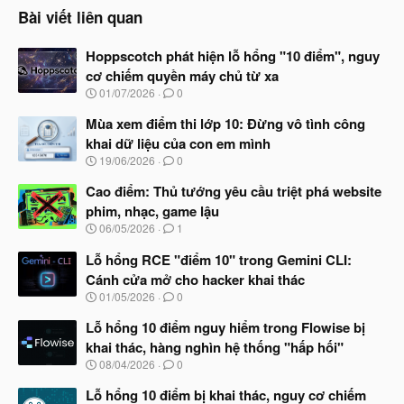
o
Bài viết liên quan
n
s
Hoppscotch phát hiện lỗ hổng "10 điểm", nguy
:
cơ chiếm quyền máy chủ từ xa
N
01/07/2026
0
g
à
Mùa xem điểm thi lớp 10: Đừng vô tình công
y
khai dữ liệu của con em mình
b
N
19/06/2026
0
ắ
g
t
à
Cao điểm: Thủ tướng yêu cầu triệt phá website
đ
y
ầ
phim, nhạc, game lậu
b
u
N
06/05/2026
1
ắ
g
t
à
Lỗ hổng RCE "điểm 10" trong Gemini CLI:
đ
y
ầ
Cánh cửa mở cho hacker khai thác
b
u
N
01/05/2026
0
ắ
g
t
à
Lỗ hổng 10 điểm nguy hiểm trong Flowise bị
đ
y
ầ
khai thác, hàng nghìn hệ thống "hấp hối"
b
u
N
08/04/2026
0
ắ
g
t
à
Lỗ hổng 10 điểm bị khai thác, nguy cơ chiếm
đ