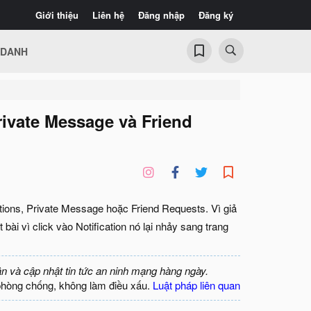
Giới thiệu
Liên hệ
Đăng nhập
Đăng ký
 DANH
rivate Message và Friend
ations, Private Message hoặc Friend Requests. Vì giả
ài vì click vào Notification nó lại nhảy sang trang
ận và cập nhật tin tức an ninh mạng hàng ngày.
phòng chống, không làm điều xấu.
Luật pháp liên quan