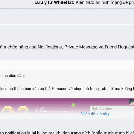
Lưu ý từ WhiteHat:
Kiến thức an ninh mạng để ph
thêm chức năng của Notifications, Private Message và Friend Reques
 cho diễn đàn,
ations có thông báo vẫn có thể R-mouse và chọn mở trong Tab mới mà không là
Nhấn để mở rộng...
o notification là lại bị log out khi đến trang đích (chắc mình mình b