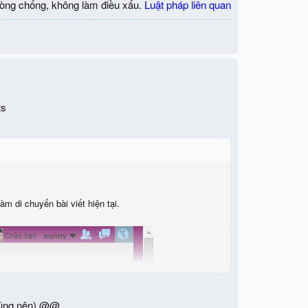
òng chống, không làm điều xấu.
Luật pháp liên quan
ts
m di chuyển bài viết hiện tại.
ị cũng nên) @@