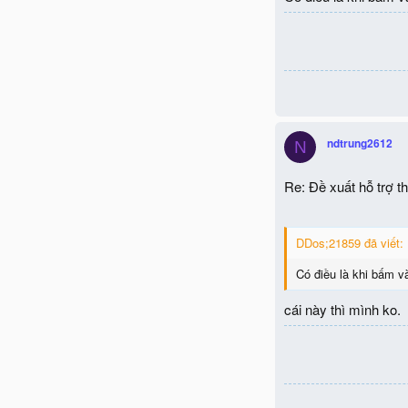
ndtrung2612
N
Re: Đề xuất hỗ trợ 
DDos;21859 đã viết:
Có điều là khi bấm và
cái này thì mình ko.
Private Message hiện
Thân,