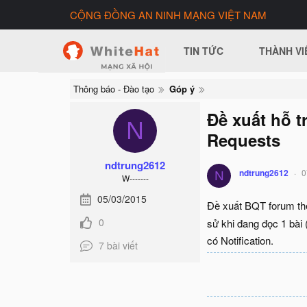
CỘNG ĐỒNG AN NINH MẠNG VIỆT NAM
TIN TỨC
THÀNH VI
Thông báo - Đào tạo
Góp ý
Đề xuất hỗ t
N
Requests
ndtrung2612
ndtrung2612
0
N
W-------
05/03/2015
Đề xuất BQT forum th
0
sử khi đang đọc 1 bài 
có Notification.
7 bài viết