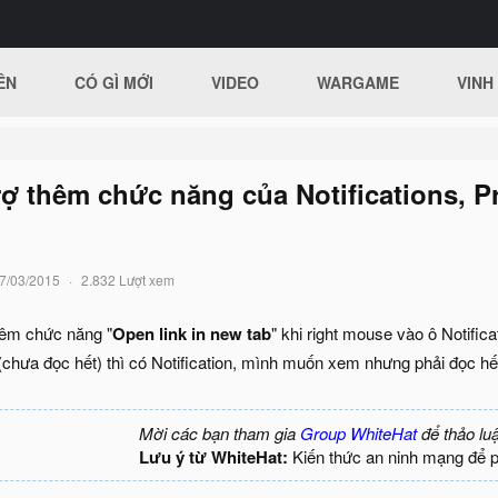
ÊN
CÓ GÌ MỚI
VIDEO
WARGAME
VINH
rợ thêm chức năng của Notifications, P
7/03/2015
2.832 Lượt xem
êm chức năng "
Open link in new tab
" khi right mouse vào ô Notific
(chưa đọc hết) thì có Notification, mình muốn xem nhưng phải đọc hết b
Mời các bạn tham gia
Group WhiteHat
để thảo lu
Lưu ý từ WhiteHat:
Kiến thức an ninh mạng để 