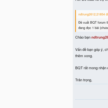
ndtrung2612;21854 đã
Đề xuất BQT forum t
đang đọc 1 bài (chưa 
Chào bạn
ndtrung2
Vấn đề bạn góp ý, c
thêm xong.
BQT rất mong nhận đ
Trân trọng,