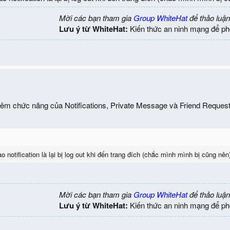
Mời các bạn tham gia
Group WhiteHat
để thảo luận
Lưu ý từ WhiteHat:
Kiến thức an ninh mạng để ph
thêm chức năng của Notifications, Private Message và Friend Reques
o notification là lại bị log out khi đến trang đích (chắc mình mình bị cũng n
 chưa cho R-mouse mở tab mới mà phải lick trực tiếp để vào trong, bên mình
Mời các bạn tham gia
Group WhiteHat
để thảo luận
Lưu ý từ WhiteHat:
Kiến thức an ninh mạng để ph