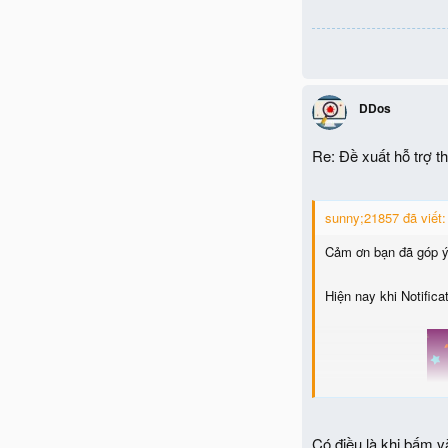
DDos
Re: Đề xuất hỗ trợ 
sunny;21857 đã viết:
Cảm ơn bạn đã góp ý
Hiện nay khi Notific
Có điều là khi bấm và