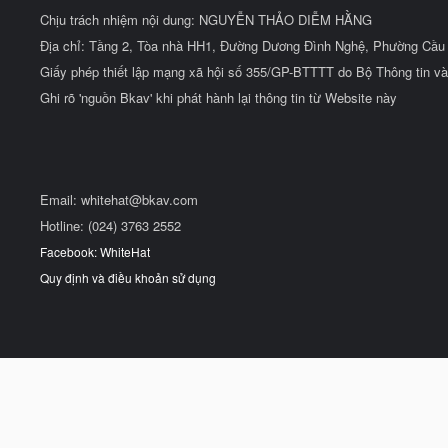
Chịu trách nhiệm nội dung: NGUYỄN THẢO DIỄM HẰNG
Địa chỉ: Tầng 2, Tòa nhà HH1, Đường Dương Đình Nghệ, Phường Cầu 
Giấy phép thiết lập mạng xã hội số 355/GP-BTTTT do Bộ Thông tin và
Ghi rõ 'nguồn Bkav' khi phát hành lại thông tin từ Website này
Email:
whitehat@bkav.com
Hotline: (024) 3763 2552
Facebook: WhiteHat
Quy định và điều khoản sử dụng