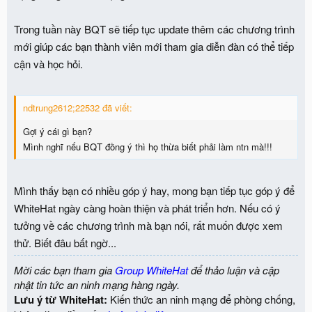
Trong tuần này BQT sẽ tiếp tục update thêm các chương trình
mới giúp các bạn thành viên mới tham gia diễn đàn có thể tiếp
cận và học hỏi.
ndtrung2612;22532 đã viết:
Gợi ý cái gì bạn?
Mình nghĩ nếu BQT đồng ý thì họ thừa biết phải làm ntn mà!!!
Mình thấy bạn có nhiều góp ý hay, mong bạn tiếp tục góp ý để
WhiteHat ngày càng hoàn thiện và phát triển hơn. Nếu có ý
tưởng về các chương trình mà bạn nói, rất muốn được xem
thử. Biết đâu bất ngờ...
Mời các bạn tham gia
Group WhiteHat
để thảo luận và cập
nhật tin tức an ninh mạng hàng ngày.
Lưu ý từ WhiteHat:
Kiến thức an ninh mạng để phòng chống,