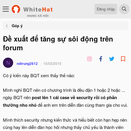
Đăng nhập
Góp ý
Đề xuất để tăng sự sôi động trên
forum
N
ndtrung2612
15/03/2015
Có ý kiến này BQT xem thấy thế nào:
Mình nghĩ BQT nên có chương trình là đều đặn 1 hoặc 2 hoặc ...
ngày BQT nên
post lên 1 cái case về security rồi có phần
thưởng nho nhỏ
để anh em trên diễn đàn cùng tham gia cho vui.
Mình thích security nhưng kiến thức và hiểu biết còn hạn hẹp nên
cũng hay lên diễn đàn học hỏi nhưng thấy chủ yếu là thành viên