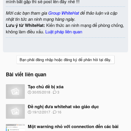
mình bắt gặp thì sẽ post lên đây nhé !!!
Mời các bạn tham gia
Group WhiteHat
để thảo luận và cập
nhật tin tức an ninh mạng hàng ngày.
Lưu ý từ WhiteHat:
Kiến thức an ninh mạng để phòng chống,
không làm điều xấu.
Luật pháp liên quan
Bạn phải đăng nhập hoặc đăng ký để phản hồi tại đây.
Bài viết liên quan
Tạo chủ đề bị xóa
N
30/05/2018
3
g
à
Đề nghị đưa whitehat vào giáo dục
y
b
N
19/12/2017
16
ắ
g
t
à
đ
Một warning nhỏ với connection đến các bài
y
ầ
b