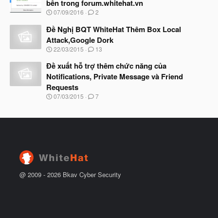
bên trong forum.whitehat.vn
u
ắ
N
07/09/2016
2
t
g
đ
à
Đề Nghị BQT WhiteHat Thêm Box Local
ầ
y
u
Attack,Google Dork
b
N
22/03/2015
13
ắ
g
t
à
Đề xuất hỗ trợ thêm chức năng của
đ
y
ầ
Notifications, Private Message và Friend
b
u
Requests
ắ
t
N
07/03/2015
7
đ
g
ầ
à
u
y
b
ắ
t
đ
ầ
u
@ 2009 -
2026
Bkav Cyber Security