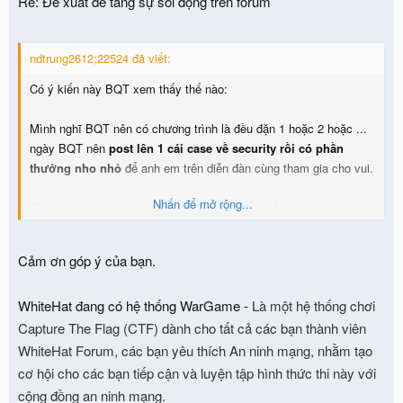
Re: Đề xuất để tăng sự sôi động trên forum
ndtrung2612;22524 đã viết:
Có ý kiến này BQT xem thấy thế nào:
Mình nghĩ BQT nên có chương trình là đều đặn 1 hoặc 2 hoặc ...
ngày BQT nên
post lên 1 cái case về security rồi có phần
thưởng nho nhỏ
để anh em trên diễn đàn cùng tham gia cho vui.
Nhấn để mở rộng...
Mình thích security nhưng kiến thức và hiểu biết còn hạn hẹp nên
cũng hay lên diễn đàn học hỏi nhưng thấy chủ yếu là thành viên
view chứ tương tác giữa các thành viên cũng không nhiều lắm.
Cảm ơn góp ý của bạn.
Mình đề xuất như vậy để thành viên trên diễn đàn
(tất nhiên về tài
liệu thì diễn đàn có nhiều rồi nhưng học IT mà thiếu tương tương
WhiteHat đang có hệ thống WarGame -
Là một hệ thống chơi
tác cộng đồng thì cũng khó học lắm)
có cái vừa học vừa "giải trí"
cho vui.
Capture The Flag (CTF) dành cho tất cả các bạn thành viên
WhiteHat Forum, các bạn yêu thích An ninh mạng, nhằm tạo
Nếu kết quả tốt thì mình nghĩ lợi ích đem lại không quá cao so với
cơ hội cho các bạn tiếp cận và luyện tập hình thức thi này với
đầu tư ban đầu !!!
cộng đồng an ninh mạng.