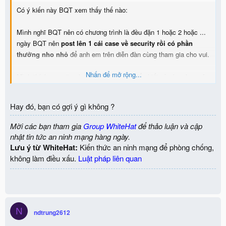
Có ý kiến này BQT xem thấy thế nào:
Mình nghĩ BQT nên có chương trình là đều đặn 1 hoặc 2 hoặc ...
ngày BQT nên
post lên 1 cái case về security rồi có phần
thưởng nho nhỏ
để anh em trên diễn đàn cùng tham gia cho vui.
Nhấn để mở rộng...
Mình thích security nhưng kiến thức và hiểu biết còn hạn hẹp nên
cũng hay lên diễn đàn học hỏi nhưng thấy chủ yếu là thành viên
view chứ tương tác giữa các thành viên cũng không nhiều lắm.
Hay đó, bạn có gợi ý gì không ?
Mình đề xuất như vậy để thành viên trên diễn đàn
(tất nhiên về tài
liệu thì diễn đàn có nhiều rồi nhưng học IT mà thiếu tương tương
Mời các bạn tham gia
Group WhiteHat
để thảo luận và cập
tác cộng đồng thì cũng khó học lắm)
có cái vừa học vừa "giải trí"
nhật tin tức an ninh mạng hàng ngày.
cho vui.
Lưu ý từ WhiteHat:
Kiến thức an ninh mạng để phòng chống,
không làm điều xấu.
Luật pháp liên quan
Nếu kết quả tốt thì mình nghĩ lợi ích đem lại không quá cao so với
đầu tư ban đầu !!!
N
ndtrung2612