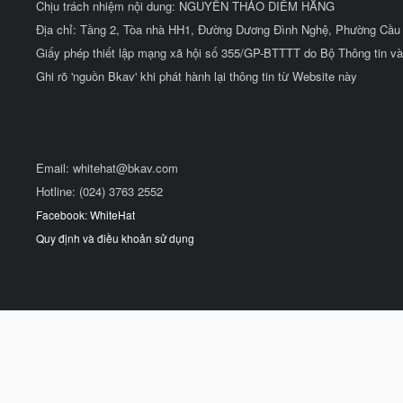
Chịu trách nhiệm nội dung: NGUYỄN THẢO DIỄM HẰNG
Địa chỉ: Tầng 2, Tòa nhà HH1, Đường Dương Đình Nghệ, Phường Cầu 
Giấy phép thiết lập mạng xã hội số 355/GP-BTTTT do Bộ Thông tin và
Ghi rõ 'nguồn Bkav' khi phát hành lại thông tin từ Website này
Email:
whitehat@bkav.com
Hotline: (024) 3763 2552
Facebook: WhiteHat
Quy định và điều khoản sử dụng