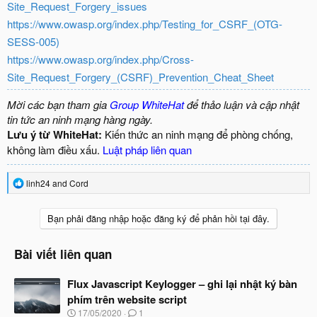
Site_Request_Forgery_issues
https://www.owasp.org/index.php/Testing_for_CSRF_(OTG-
SESS-005)
https://www.owasp.org/index.php/Cross-
Site_Request_Forgery_(CSRF)_Prevention_Cheat_Sheet
Mời các bạn tham gia
Group WhiteHat
để thảo luận và cập nhật
tin tức an ninh mạng hàng ngày.
Lưu ý từ WhiteHat:
Kiến thức an ninh mạng để phòng chống,
không làm điều xấu.
Luật pháp liên quan
R
linh24
and
Cord
e
a
c
Bạn phải đăng nhập hoặc đăng ký để phản hồi tại đây.
t
i
o
Bài viết liên quan
n
s
Flux Javascript Keylogger – ghi lại nhật ký bàn
:
phím trên website script
N
17/05/2020
1