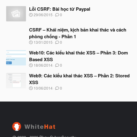
g
à
Lỗi CSRF: Bài học từ Paypal
y
N
29/06/2015
0
b
g
ắ
à
t
CSRF – Khái niệm, kịch bản khai thác và cách
y
đ
b
phòng chống - Phần 1
ầ
ắ
N
u
13/01/2015
0
t
g
đ
à
Web10: Các kiểu khai thác XSS – Phần 3: Dom
ầ
y
u
Based XSS
b
N
18/06/2014
0
ắ
g
t
à
Web9: Các kiểu khai thác XSS – Phần 2: Stored
đ
y
ầ
XSS
b
u
N
10/06/2014
0
ắ
g
t
à
đ
y
ầ
b
u
ắ
t
đ
ầ
u