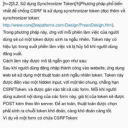
[h=2]3.2. Sử dụng Synchronizer Token[/h]Phương pháp phổ biến
nhất để chống CSRF là sử dụng synchronizer token (đọc thêm về
synchronizer token:
http://www.corej2eepatterns.com/Design/PresoDesign.htm
).
Trong phương pháp này, ứng với mỗi phiên làm việc của người
dùng sẽ có một token được sinh ra ngẫu nhiên. Token này có
hiệu lực trong suốt phiên làm việc và bị hủy bỏ khi người dùng
đăng xuất.
Cách làm này được mô tả ngắn gọn như sau:
Sau khi người dùng đăng nhập thành công vào website, ứng dụng
web sẽ sử dụng một thuật toán sinh ngẫu nhiên token. Token này
được điền vào một hidden input, với một tên chung, chẳng hạn
CSRFToken, và được gán vào tất cả các form. Mỗi khi người
dùng submit nội dung của các form này, giá trị của token sẽ được
POST kèm theo lên server. Để an toàn, thuật toán được chọn
phải sinh ra chuỗi token khó đoán, càng khó đoán càng tốt.
Ví dụ về một form có chứa CSRFToken: