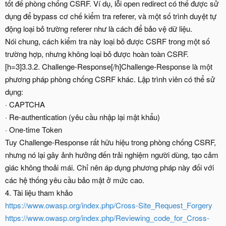
tốt để phòng chống CSRF. Ví dụ, lỗi open redirect có thể được sử
dụng để bypass cơ chế kiểm tra referer, và một số trình duyệt tự
động loại bỏ trường referer như là cách để bảo vệ dữ liệu.
Nói chung, cách kiểm tra này loại bỏ được CSRF trong một số
trường hợp, nhưng không loại bỏ được hoàn toàn CSRF.
[h=3]3.3.2. Challenge-Response[/h]Challenge-Response là một
phương pháp phòng chống CSRF khác. Lập trình viên có thể sử
dụng:
· CAPTCHA
· Re-authentication (yêu cầu nhập lại mật khẩu)
· One-time Token
Tuy Challenge-Response rất hữu hiệu trong phòng chống CSRF,
nhưng nó lại gây ảnh hưởng đến trải nghiệm người dùng, tạo cảm
giác không thoải mái. Chỉ nên áp dụng phương pháp này đối với
các hệ thống yêu cầu bảo mật ở mức cao.
4. Tài liệu tham khảo
https://www.owasp.org/index.php/Cross-Site_Request_Forgery
https://www.owasp.org/index.php/Reviewing_code_for_Cross-