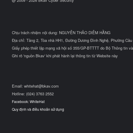
@ 2009 -
2026
Bkav Cyber Security
Chịu trách nhiệm nội dung: NGUYỄN THẢO DIỄM HẰNG
Địa chỉ: Tầng 2, Tòa nhà HH1, Đường Dương Đình Nghệ, Phường Cầu 
Giấy phép thiết lập mạng xã hội số 355/GP-BTTTT do Bộ Thông tin và
Ghi rõ 'nguồn Bkav' khi phát hành lại thông tin từ Website này
Email:
whitehat@bkav.com
Hotline: (024) 3763 2552
Facebook: WhiteHat
Quy định và điều khoản sử dụng