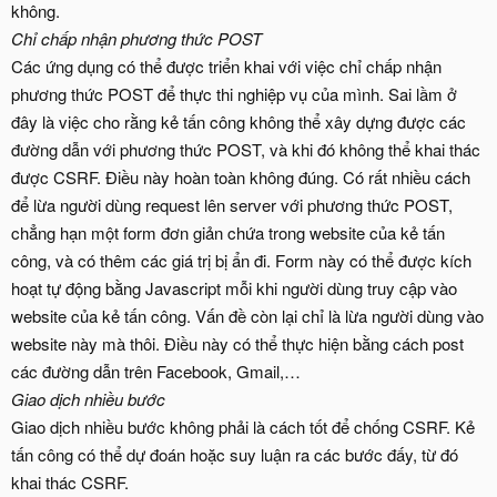
không.
Chỉ chấp nhận phương thức POST
Các ứng dụng có thể được triển khai với việc chỉ chấp nhận
phương thức POST để thực thi nghiệp vụ của mình. Sai lầm ở
đây là việc cho rằng kẻ tấn công không thể xây dựng được các
đường dẫn với phương thức POST, và khi đó không thể khai thác
được CSRF. Điều này hoàn toàn không đúng. Có rất nhiều cách
để lừa người dùng request lên server với phương thức POST,
chẳng hạn một form đơn giản chứa trong website của kẻ tấn
công, và có thêm các giá trị bị ẩn đi. Form này có thể được kích
hoạt tự động bằng Javascript mỗi khi người dùng truy cập vào
website của kẻ tấn công. Vấn đề còn lại chỉ là lừa người dùng vào
website này mà thôi. Điều này có thể thực hiện bằng cách post
các đường dẫn trên Facebook, Gmail,…
Giao dịch nhiều bước
Giao dịch nhiều bước không phải là cách tốt để chống CSRF. Kẻ
tấn công có thể dự đoán hoặc suy luận ra các bước đấy, từ đó
khai thác CSRF.