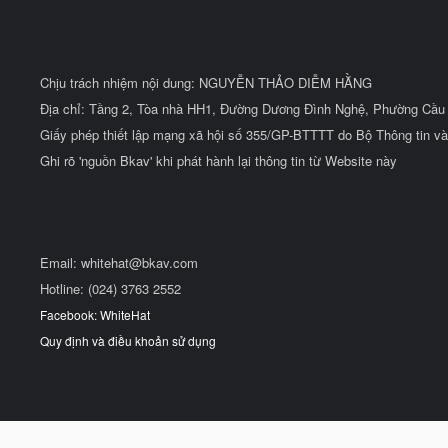
Chịu trách nhiệm nội dung: NGUYỄN THẢO DIỄM HẰNG
Địa chỉ: Tầng 2, Tòa nhà HH1, Đường Dương Đình Nghệ, Phường Cầu 
Giấy phép thiết lập mạng xã hội số 355/GP-BTTTT do Bộ Thông tin và
Ghi rõ 'nguồn Bkav' khi phát hành lại thông tin từ Website này
Email:
whitehat@bkav.com
Hotline: (024) 3763 2552
Facebook: WhiteHat
Quy định và điều khoản sử dụng