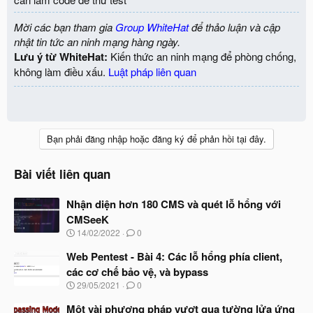
Mời các bạn tham gia
Group WhiteHat
để thảo luận và cập
nhật tin tức an ninh mạng hàng ngày.
Lưu ý từ WhiteHat:
Kiến thức an ninh mạng để phòng chống,
không làm điều xấu.
Luật pháp liên quan
Bạn phải đăng nhập hoặc đăng ký để phản hồi tại đây.
Bài viết liên quan
Nhận diện hơn 180 CMS và quét lỗ hổng với
CMSeeK
N
14/02/2022
0
g
à
Web Pentest - Bài 4: Các lỗ hổng phía client,
y
các cơ chế bảo vệ, và bypass
b
N
29/05/2021
0
ắ
g
t
à
Một vài phương pháp vượt qua tường lửa ứng
đ