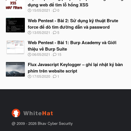
y
ầ
dụng web để tìm lỗ hổng XSS
b
u
N
15/05/2021
0
ắ
g
t
à
Web Pentest - Bài 2: Sử dụng kỹ thuật Brute
đ
y
ầ
force để dò tìm đường dẫn và password
b
u
N
13/05/2021
5
ắ
g
t
à
Web Pentest - Bài 1: Burp Academy và Giới
đ
y
ầ
thiệu về Burp Suite
b
u
N
06/05/2021
15
ắ
g
t
à
Flux Javascript Keylogger – ghi lại nhật ký bàn
đ
y
ầ
phím trên website script
b
u
N
17/05/2020
1
ắ
g
t
à
đ
y
ầ
b
u
ắ
t
đ
ầ
u
@ 2009 -
2026
Bkav Cyber Security