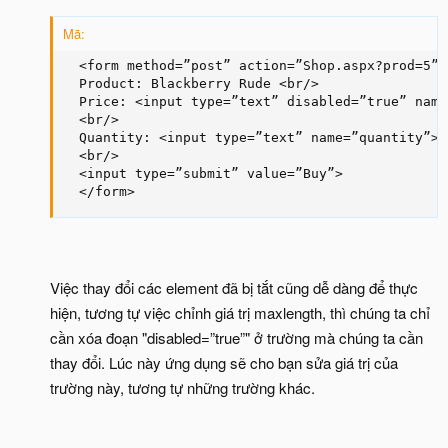
Mã:
  <form method=”post” action=”Shop.aspx?prod=5”>

  Product: Blackberry Rude <br/>

  Price: <input type=”text” disabled=”true” name
  <br/>

  Quantity: <input type=”text” name=”quantity”> 
  <br/>

  <input type=”submit” value=”Buy”>

  </form>
Việc thay đổi các element đã bị tắt cũng dễ dàng để thực
hiện, tương tự việc chỉnh giá trị maxlength, thì chúng ta chỉ
cần xóa đoạn "disabled=”true”" ở trường mà chúng ta cần
thay đổi. Lúc này ứng dụng sẽ cho bạn sửa giá trị của
trường này, tương tự những trường khác.