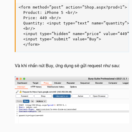
<form method=”post” action=”Shop.aspx?prod=1”>

  Product: iPhone 5 <br/>

  Price: 449 <br/>

  Quantity: <input type=”text” name=”quantity”> 
  <br/>

  <input type=”hidden” name=”price” value=”449”>

  <input type=”submit” value=”Buy”>

  </form>
Và khi nhấn nút Buy, ứng dụng sẽ gửi request như sau: