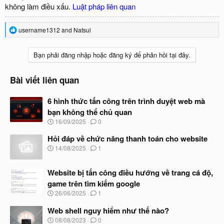
không làm điều xấu.
Luật pháp liên quan
R
username1312
and
Natsui
e
a
c
Bạn phải đăng nhập hoặc đăng ký để phản hồi tại đây.
t
i
o
Bài viết liên quan
n
s
6 hình thức tấn công trên trình duyệt web mà
:
bạn không thể chủ quan
N
16/09/2025
0
g
à
Hỏi đáp về chức năng thanh toán cho website
y
N
14/08/2025
1
b
g
ắ
à
t
Website bị tấn công điều hướng về trang cá độ,
y
đ
b
game trên tìm kiếm google
ầ
ắ
N
u
26/06/2025
1
t
g
đ
à
Web shell nguy hiểm như thế nào?
ầ
y
N
u
08/08/2023
0