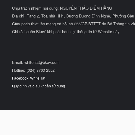
Chịu trách nhiệm nội dung: NGUYỄN THẢO DIỄM HẰNG
Địa chỉ: Tầng 2, Tòa nhà HH1, Đường Dương Đình Nghệ, Phường Cầu 
Giấy phép thiết lập mạng xã hội số 355/GP-BTTTT do Bộ Thông tin và
Ghi rõ 'nguồn Bkav' khi phát hành lại thông tin từ Website này
Email:
whitehat@bkav.com
Hotline: (024) 3763 2552
Facebook: WhiteHat
Quy định và điều khoản sử dụng