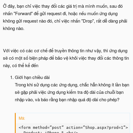
Ở đây, bạn chỉ việc thay đổi các giá trị mà mình muốn, sau đó
nhấn "Forward" để gửi request đi, hoặc nếu muốn ứng dụng
không gửi request nào đó, chỉ việc nhấn "Drop", rất dễ dàng phải
không nào.
Với việc có các cơ chế để truyền thông tin như vậy, thì ứng dụng
sẽ có một số biện pháp để bảo vệ khỏi việc thay đổi các thông tin
này, có thể kể đến
Giới hạn chiều dài
Trong khi sử dụng các ứng dụng, chắc hẳn không ít lần bạn
sẽ gặp phải việc ứng dụng kiểm tra độ dài của chuỗi bạn
nhập vào, và báo rằng bạn nhập quá độ dài cho phép?
Mã:
<form method=”post” action=”Shop.aspx?prod=1”>

  Product: iPhone 5 <br/>
