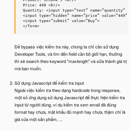
  Price: 449 <br/>

  Quantity: <input type=”text” name=”quantity” m
  <input type=”hidden” name=”price” value=”449”>

  <input type=”submit” value=”Buy”>

  </form>
Để bypass việc kiểm tra này, chúng ta chỉ cần sử dụng
Developer Tools, và tìm đến field cần bỏ giới hạn, thường
thì sẽ search theo keyword "maxlength" và sửa thành giá trị
mà bạn muốn.
Sử dụng Javascript để kiểm tra input
Ngoài việc kiểm tra theo dạng hardcode trong response,
một số ứng dụng sử dụng Javascript để thực hiện kiểm tra
input từ người dùng, ví dụ kiểm tra xem email đã đúng
format hay chưa, mật khẩu đủ mạnh hay chưa, thậm chí là
giá của một sản phẩm, ...