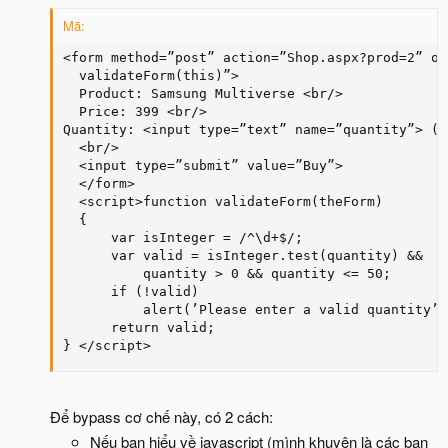
Mã:
<form method=”post” action=”Shop.aspx?prod=2” on
  validateForm(this)”>

  Product: Samsung Multiverse <br/>

  Price: 399 <br/>

Quantity: <input type=”text” name=”quantity”> (M
  <br/>

  <input type=”submit” value=”Buy”>

  </form>

  <script>function validateForm(theForm)

  {

      var isInteger = /^\d+$/;

      var valid = isInteger.test(quantity) &&

          quantity > 0 && quantity <= 50;

      if (!valid)

          alert(’Please enter a valid quantity’);
      return valid;

} </script>
Để bypass cơ chế này, có 2 cách:
Nếu bạn hiểu về javascript (mình khuyên là các bạn