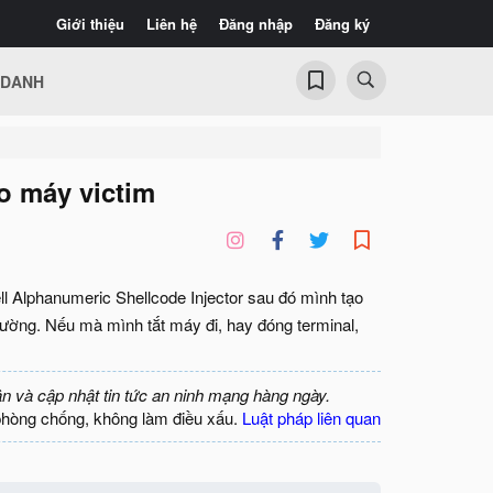
Giới thiệu
Liên hệ
Đăng nhập
Đăng ký
 DANH
o máy victim
ll Alphanumeric Shellcode Injector sau đó mình tạo
thường. Nếu mà mình tắt máy đi, hay đóng terminal,
ận và cập nhật tin tức an ninh mạng hàng ngày.
phòng chống, không làm điều xấu.
Luật pháp liên quan