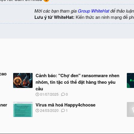
Mời các bạn tham gia
Group WhiteHat
để thảo luận
Lưu ý từ WhiteHat:
Kiến thức an ninh mạng để ph
cao
Cảnh báo: "Chợ đen" ransomware nhen
nhóm, tin tặc có thể đặt hàng theo yêu
cầu
N
01/07/2025
0
g
à
nner
Virus mã hoá Happy4choose
y
N
24/03/2020
1
b
g
ắ
à
t
y
đ
b
ầ
ắ