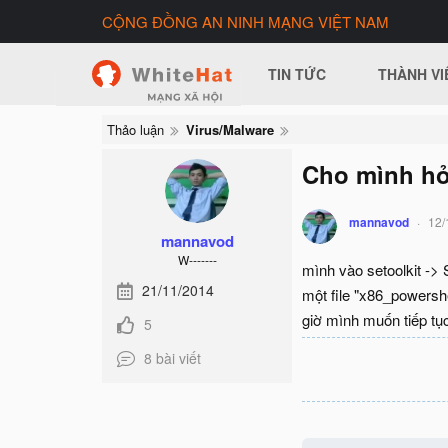
CỘNG ĐỒNG AN NINH MẠNG VIỆT NAM
TIN TỨC
THÀNH VI
Thảo luận
Virus/Malware
Cho mình hỏi
mannavod
12/
mannavod
W-------
mình vào setoolkit ->
21/11/2014
một file "x86_powershe
giờ mình muốn tiếp tụ
5
8 bài viết