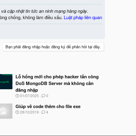
 và cập nhật tin tức an ninh mạng hàng ngày.
òng chống, không làm điều xấu.
Luật pháp liên quan
Bạn phải đăng nhập hoặc đăng ký để phản hồi tại đây.
Lỗ hổng mới cho phép hacker tấn công
DoS MongoDB Server mà không cần
đăng nhập
N
01/07/2025
0
g
à
Giúp về code thêm cho file exe
y
N
28/10/2019
4
b
g
ắ
à
t
y
đ
b
ầ
ắ