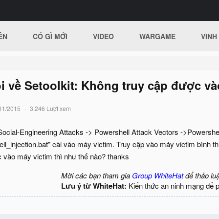
ÊN
CÓ GÌ MỚI
VIDEO
WARGAME
VINH
 về Setoolkit: Không truy cập được và
11/2015
3.246 Lượt xem
 Social-Engineering Attacks -> Powershell Attack Vectors ->Powershe
ll_injection.bat" cài vào máy victim. Truy cập vào máy victim bình 
c vào máy victim thì như thế nào? thanks
Mời các bạn tham gia
Group WhiteHat
để thảo lu
Lưu ý từ WhiteHat:
Kiến thức an ninh mạng để 