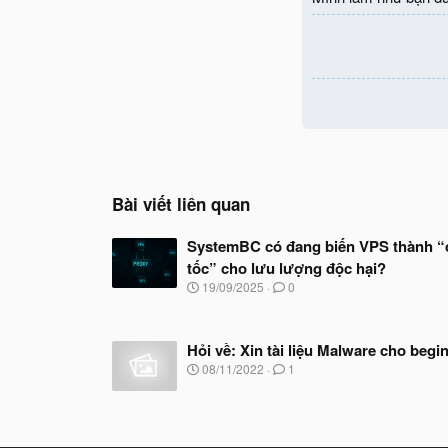
Bài viết liên quan
SystemBC có đang biến VPS thành “
tốc” cho lưu lượng độc hại?
N
19/09/2025
0
g
à
y
Hỏi về: Xin tài liệu Malware cho begi
b
ắ
N
08/11/2022
1
t
g
đ
à
ầ
y
u
b
ắ