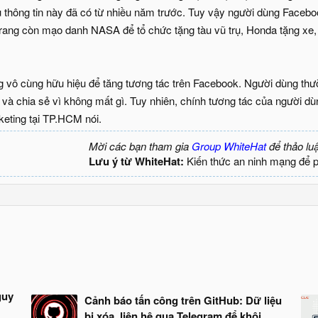
 thông tin này đã có từ nhiều năm trước. Tuy vậy người dùng Faceboo
rang còn mạo danh NASA để tổ chức tặng tàu vũ trụ, Honda tặng xe, T
g vô cùng hữu hiệu để tăng tương tác trên Facebook. Người dùng thư
 và chia sẻ vì không mất gì. Tuy nhiên, chính tương tác của người dù
eting tại TP.HCM nói.
Mời các bạn tham gia
Group WhiteHat
để thảo lu
Lưu ý từ WhiteHat:
Kiến thức an ninh mạng để 
guy
Cảnh báo tấn công trên GitHub: Dữ liệu
bị xóa, liên hệ qua Telegram để khôi