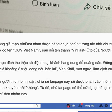
rang giả mạo VinFast nhận được hàng chục nghìn tương tác nhờ chương
 có tên "CGV Việt Nam", sau đổi tên thành "VinFast- Ôtô của Người V
ục đích thu thập số điện thoại khách hàng dùng để quảng cáo. Đồng t
 giá khoảng 8 triệu đồng nếu bán lại", Văn Khải, một người làm dịch v
người thích, bình luận, chia sẻ fanpage này sẽ được phân vào nhóm 
ình khuyến mãi "khủng". Từ đó, chủ fanpage có thể sử dụng thông ti
tế" đến nhóm này.