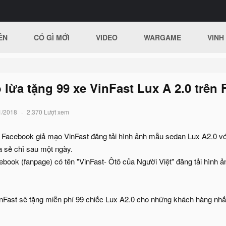
ÊN
CÓ GÌ MỚI
VIDEO
WARGAME
VINH
 lừa tặng 99 xe VinFast Lux A 2.0 trên
1/2018
2.370 Lượt xem
 Facebook giả mạo VinFast đăng tải hình ảnh mẫu sedan Lux A2.0 với
a sẻ chỉ sau một ngày.
ebook (fanpage) có tên "VinFast- Ôtô của Người Việt" đăng tải hình
inFast sẽ tặng miễn phí 99 chiếc Lux A2.0 cho những khách hàng nhấn