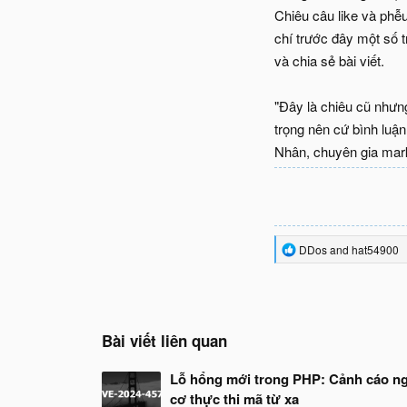
Chiêu câu like và phễu
chí trước đây một số t
và chia sẻ bài viết.
"Đây là chiêu cũ nhưn
trọng nên cứ bình luận
Nhân, chuyên gia mark
R
DDos
and
hat54900
e
a
c
t
i
o
Bài viết liên quan
n
s
Lỗ hổng mới trong PHP: Cảnh cáo n
:
cơ thực thi mã từ xa