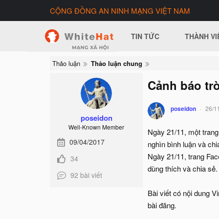
CỘNG ĐỒNG AN NINH MẠNG VIỆT NAM
TIN TỨC
THÀNH VI
Thảo luận
Thảo luận chung
Cảnh báo trò
poseidon
26/1
poseidon
Well-Known Member
Ngày 21/11, một trang
09/04/2017
nghìn bình luận và chi
Ngày 21/11, trang Fac
34
dùng thích và chia sẻ.
92 bài viết
Bài viết có nội dung V
bài đăng.