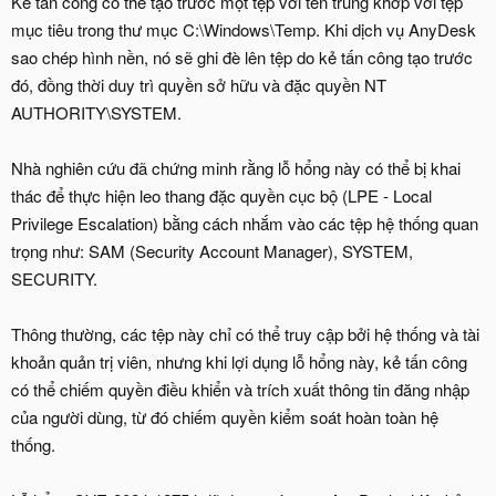
Kẻ tấn công có thể tạo trước một tệp với tên trùng khớp với tệp
mục tiêu trong thư mục C:\Windows\Temp. Khi dịch vụ AnyDesk
sao chép hình nền, nó sẽ ghi đè lên tệp do kẻ tấn công tạo trước
đó, đồng thời duy trì quyền sở hữu và đặc quyền NT
AUTHORITY\SYSTEM.
Nhà nghiên cứu đã chứng minh rằng lỗ hổng này có thể bị khai
thác để thực hiện leo thang đặc quyền cục bộ (LPE - Local
Privilege Escalation) bằng cách nhắm vào các tệp hệ thống quan
trọng như: SAM (Security Account Manager), SYSTEM,
SECURITY.
Thông thường, các tệp này chỉ có thể truy cập bởi hệ thống và tài
khoản quản trị viên, nhưng khi lợi dụng lỗ hổng này, kẻ tấn công
có thể chiếm quyền điều khiển và trích xuất thông tin đăng nhập
của người dùng, từ đó chiếm quyền kiểm soát hoàn toàn hệ
thống.