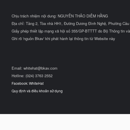
Chịu trách nhiệm nội dung: NGUYỄN THẢO DIỄM HẰNG
Địa chỉ: Tầng 2, Tòa nhà HH1, Đường Dương Đình Nghệ, Phường Cầu 
Giấy phép thiết lập mạng xã hội số 355/GP-BTTTT do Bộ Thông tin và
Ghi rõ 'nguồn Bkav' khi phát hành lại thông tin từ Website này
Email:
whitehat@bkav.com
Hotline: (024) 3763 2552
Facebook: WhiteHat
Quy định và điều khoản sử dụng