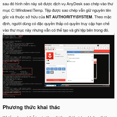
sau đó hình nền này sẽ được dịch vụ AnyDesk sao chép vào thư
mục C:\Windows\Temp. Tệp được sao chép vẫn giữ nguyên tên
gốc và thuộc sở hữu của
NT AUTHORITY\SYSTEM
. Theo mặc
định, người dùng có đặc quyền thấp có quyền truy cập hạn chế
vào thư mục này nhưng vẫn có thể tạo và ghi tệp bên trong đó.
Phương thức khai thác