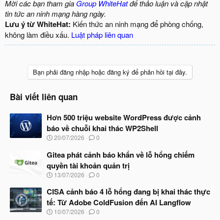
Mời các bạn tham gia
Group WhiteHat
để thảo luận và cập nhật
tin tức an ninh mạng hàng ngày.
Lưu ý từ WhiteHat:
Kiến thức an ninh mạng để phòng chống,
không làm điều xấu.
Luật pháp liên quan
Bạn phải đăng nhập hoặc đăng ký để phản hồi tại đây.
Bài viết liên quan
Hơn 500 triệu website WordPress được cảnh
báo về chuỗi khai thác WP2Shell
N
20/07/2026
0
g
à
Gitea phát cảnh báo khẩn về lỗ hổng chiếm
y
quyền tài khoản quản trị
b
N
13/07/2026
0
ắ
g
t
à
CISA cảnh báo 4 lỗ hổng đang bị khai thác thực
đ
y
ầ
tế: Từ Adobe ColdFusion đến AI Langflow
b
u
N
10/07/2026
0
ắ
g