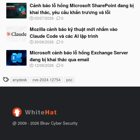
t
à
Cảnh báo lỗ hổng Microsoft SharePoint đang bị
đ
y
ầ
khai thác, yêu cầu khẩn trương vá lỗi
b
u
N
03/07/2026
0
ắ
g
t
à
Mozilla cảnh báo kỹ thuật mới nhắm vào
đ
y
ầ
Claude Code và các AI lập trình
b
u
N
30/06/2026
0
ắ
g
t
à
Microsoft cảnh báo lỗ hổng Exchange Server
đ
y
ầ
đang bị khai thác qua email
b
u
N
12/06/2026
0
ắ
g
t
à
đ
T
anydesk
cve-2024-12754
poc
y
ầ
h
b
u
ắ
ẻ
t
đ
ầ
u
@ 2009 -
2026
Bkav Cyber Security