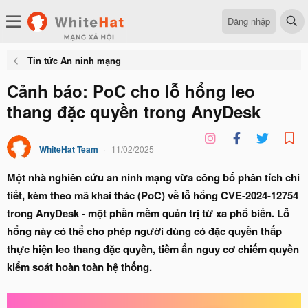
Đăng nhập
Tin tức An ninh mạng
Cảnh báo: PoC cho lỗ hổng leo
thang đặc quyền trong AnyDesk
WhiteHat Team
11/02/2025
Một nhà nghiên cứu an ninh mạng vừa công bố phân tích chi
tiết, kèm theo mã khai thác (PoC) về lỗ hổng CVE-2024-12754
trong AnyDesk - một phần mềm quản trị từ xa phổ biến. Lỗ
hổng này có thể cho phép người dùng có đặc quyền thấp
thực hiện leo thang đặc quyền, tiềm ẩn nguy cơ chiếm quyền
kiểm soát hoàn toàn hệ thống.