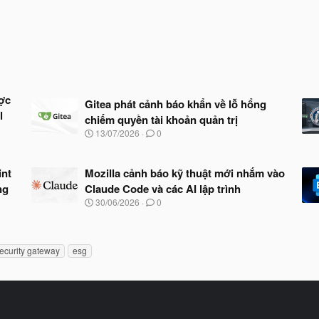
ợc
Gitea phát cảnh báo khẩn về lỗ hổng
l
chiếm quyền tài khoản quản trị
N
13/07/2026
0
g
à
y
int
Mozilla cảnh báo kỹ thuật mới nhắm vào
b
ng
Claude Code và các AI lập trình
ắ
t
N
30/06/2026
0
đ
g
ầ
à
u
y
b
ecurity gateway
esg
ắ
t
đ
ầ
u