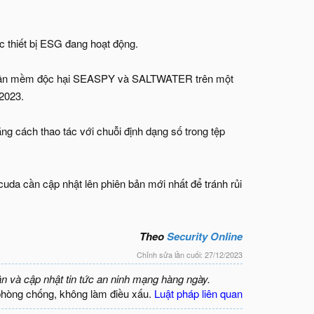
 thiết bị ESG đang hoạt động.
a phần mềm độc hại SEASPY và SALTWATER trên một
2023.
g cách thao tác với chuỗi định dạng số trong tệp
cuda cần cập nhật lên phiên bản mới nhất để tránh rủi
Theo
Security Online
Chỉnh sửa lần cuối:
27/12/2023
ận và cập nhật tin tức an ninh mạng hàng ngày.
phòng chống, không làm điều xấu.
Luật pháp liên quan