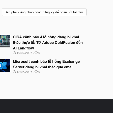
Bạn phải đăng nhập hoặc đăng ký để phản hồi tại đây.
CISA cảnh báo 4 lỗ hổng đang bị khai
thác thực tế: Từ Adobe ColdFusion đến
AI Langflow
N
10/07/2026
0
g
à
Microsoft cảnh báo lỗ hổng Exchange
y
Server đang bị khai thác qua email
b
N
12/06/2026
0
ắ
g
t
à
đ
y
ầ
b
u
ắ
t
đ
ầ
u