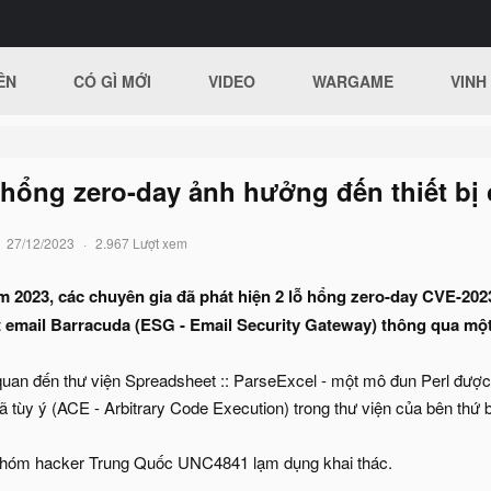
ÊN
CÓ GÌ MỚI
VIDEO
WARGAME
VINH
 hổng zero-day ảnh hưởng đến thiết bị
27/12/2023
2.967 Lượt xem
 2023, các chuyên gia đã phát hiện 2 lỗ hổng zero-day CVE-20
t email Barracuda (ESG - Email Security Gateway) thông qua một
 quan đến thư viện Spreadsheet :: ParseExcel - một mô đun Perl được
ã tùy ý (ACE - Arbitrary Code Execution) trong thư viện của bên thứ
 nhóm hacker Trung Quốc UNC4841 lạm dụng khai thác.