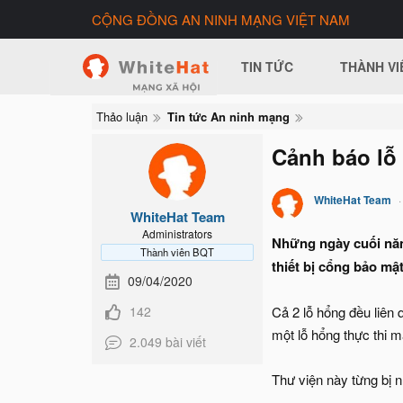
CỘNG ĐỒNG AN NINH MẠNG VIỆT NAM
TIN TỨC
THÀNH VI
Thảo luận
Tin tức An ninh mạng
Cảnh báo lỗ
WhiteHat Team
WhiteHat Team
Administrators
Những ngày cuối năm
Thành viên BQT
thiết bị cổng bảo mậ
09/04/2020
142
Cả 2 lỗ hổng đều liên
một lỗ hổng thực thi m
2.049 bài viết
Thư viện này từng bị