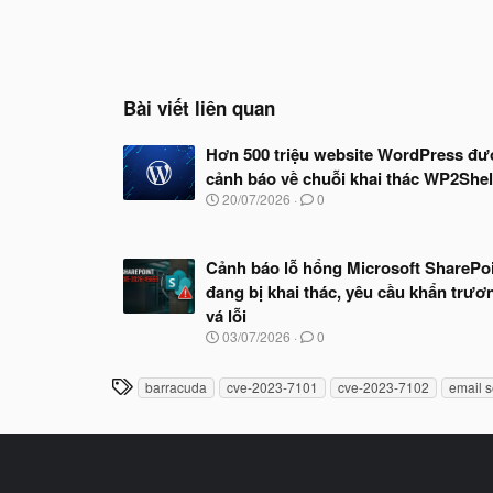
Bài viết liên quan
Hơn 500 triệu website WordPress đư
cảnh báo về chuỗi khai thác WP2Shel
N
20/07/2026
0
g
à
y
Cảnh báo lỗ hổng Microsoft SharePo
b
ắ
đang bị khai thác, yêu cầu khẩn trươ
t
vá lỗi
đ
N
03/07/2026
0
ầ
g
u
à
T
barracuda
cve-2023-7101
cve-2023-7102
email s
y
h
b
ắ
ẻ
t
đ
ầ