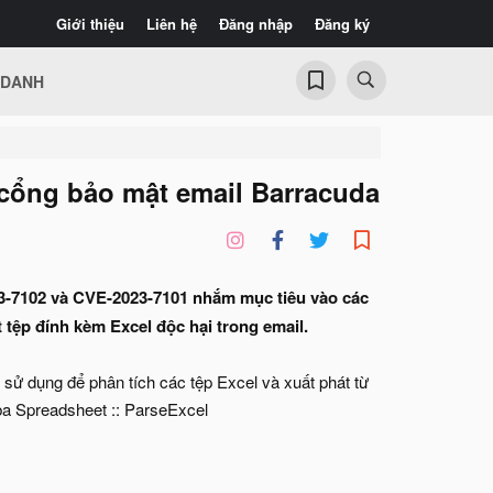
Giới thiệu
Liên hệ
Đăng nhập
Đăng ký
 DANH
 cổng bảo mật email Barracuda
23-7102 và CVE-2023-7101 nhắm mục tiêu vào các
 tệp đính kèm Excel độc hại trong email.
 sử dụng để phân tích các tệp Excel và xuất phát từ
 ba Spreadsheet :: ParseExcel