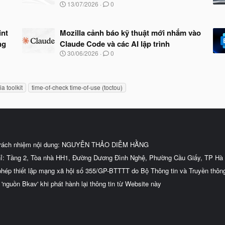
N
13/07/2026
0
g
à
y
int
Mozilla cảnh báo kỹ thuật mới nhắm vào
b
ng
Claude Code và các AI lập trình
ắ
t
N
30/06/2026
0
đ
g
ầ
à
u
y
b
ia toolkit
time-of-check time-of-use (toctou)
ắ
t
đ
ầ
u
trách nhiệm nội dung: NGUYỄN THẢO DIỄM HẰNG
hỉ: Tầng 2, Tòa nhà HH1, Đường Dương Đình Nghệ, Phường Cầu Giấy, TP Hà 
phép thiết lập mạng xã hội số 355/GP-BTTTT do Bộ Thông tin và Truyền thôn
 'nguồn Bkav' khi phát hành lại thông tin từ Website này