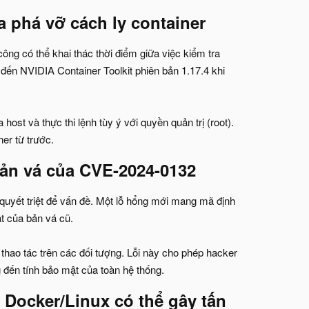
phá vỡ cách ly container​
g có thể khai thác thời điểm giữa việc kiểm tra
 đến NVIDIA Container Toolkit phiên bản 1.17.4 khi
host và thực thi lệnh tùy ý với quyền quản trị (root).
ner từ trước.
n vá của CVE-2024-0132​
quyết triệt để vấn đề. Một lỗ hổng mới mang mã định
 của bản vá cũ.
 thao tác trên các đối tượng. Lỗi này cho phép hacker
 đến tính bảo mật của toàn hệ thống.
 Docker/Linux có thể gây tấn