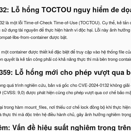
32: Lỗ hổng TOCTOU nguy hiểm đe dọa 
 là một lỗi Time-of-Check Time-of-Use (TOCTOU). Cụ thể, kẻ tấn côn
 sử dụng tài nguyên để thực hiện hành vi độc hại. Lỗi này ảnh hưởng
ompat-libs-from-container được bật.
một container được thiết kế đặc biệt để truy cập vào hệ thống file của 
iên quyết là kẻ tấn công phải có khả năng thực thi mã bên trong contai
359: Lỗ hổng mới cho phép vượt qua bả
rong quá trình nghiên cứu, bản vá gốc cho CVE-2024-0132 không giải 
(CVSS: 9,0) được phát hiện cũng cho phép vượt qua cơ chế bảo mật
 trong hàm mount_files, nơi thiếu cơ chế lock đồng bộ khi thực hiện
à thực thi mã độc trên hệ điều hành chủ, gây ảnh hưởng nghiêm trọng
êm: Vấn đề hiệu suất nghiêm trọng trên