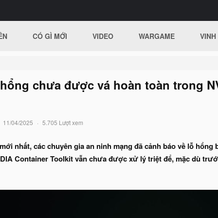
ÊN
CÓ GÌ MỚI
VIDEO
WARGAME
VINH
hổng chưa được vá hoàn toàn trong NV
11/04/2025
5.705 Lượt xem
 mới nhất, các chuyên gia an ninh mạng đã cảnh báo về lỗ hổng
DIA Container Toolkit vẫn chưa được xử lý triệt để, mặc dù tr