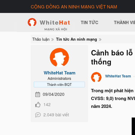
CỘNG ĐỒNG AN NINH MẠNG VIỆT NAM
TIN TỨC
THÀNH VI
Thảo luận
Tin tức An ninh mạng
Cảnh báo lỗ 
thống
WhiteHat Team
WhiteHat Team
Administrators
Thành viên BQT
Trong một phát hiện
09/04/2020
CVSS: 9,0) trong NVI
142
năm 2024.
2.049 bài viết