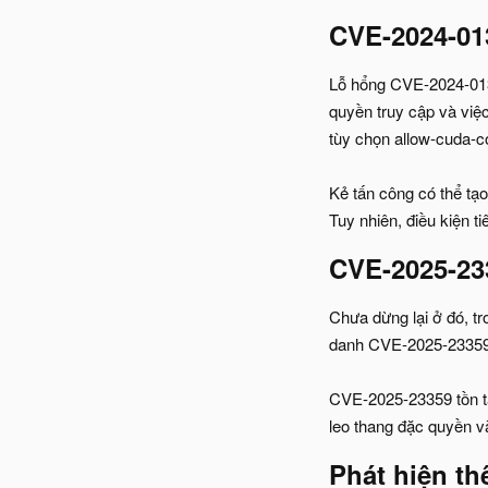
CVE-2024-01
Lỗ hổng CVE-2024-0132
quyền truy cập và việc
tùy chọn allow-cuda-c
Kẻ tấn công có thể tạo 
Tuy nhiên, điều kiện t
CVE-2025-23
Chưa dừng lại ở đó, t
danh CVE-2025-23359 
CVE-2025-23359 tồn tại
leo thang đặc quyền v
Phát hiện th