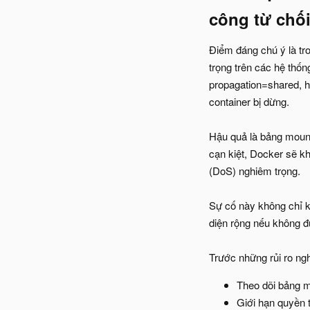
công từ chối
Điểm đáng chú ý là tr
trọng trên các hệ thốn
propagation=shared, h
container bị dừng.
Hậu quả là bảng mount 
cạn kiệt, Docker sẽ kh
(DoS) nghiêm trọng.
Sự cố này không chỉ kh
diện rộng nếu không đư
Trước những rủi ro ng
Theo dõi bảng m
Giới hạn quyền 