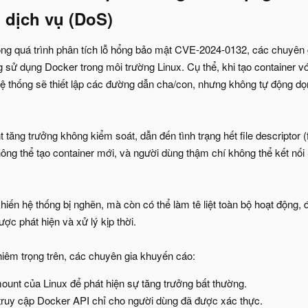
 dịch vụ (DoS)​
ong quá trình phân tích lỗ hổng bảo mật CVE-2024-0132, các chuyên 
g sử dụng Docker trong môi trường Linux. Cụ thể, khi tạo container v
ệ thống sẽ thiết lập các đường dẫn cha/con, nhưng không tự động d
tăng trưởng không kiểm soát, dẫn đến tình trạng hết file descriptor (f
ông thể tạo container mới, và người dùng thậm chí không thể kết nối
iến hệ thống bị nghẽn, mà còn có thể làm tê liệt toàn bộ hoạt động, đ
ợc phát hiện và xử lý kịp thời.
hiêm trọng trên, các chuyên gia khuyến cáo:
ount của Linux để phát hiện sự tăng trưởng bất thường.
truy cập Docker API chỉ cho người dùng đã được xác thực.