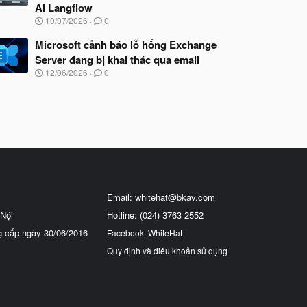
AI Langflow
N
10/07/2026
0
g
à
Microsoft cảnh báo lỗ hổng Exchange
y
Server đang bị khai thác qua email
b
N
12/06/2026
0
ắ
g
t
à
đ
y
ầ
b
u
ắ
t
đ
ầ
u
Email:
whitehat@bkav.com
Nội
Hotline: (024) 3763 2552
g cấp ngày 30/06/2016
Facebook: WhiteHat
Quy định và điều khoản sử dụng