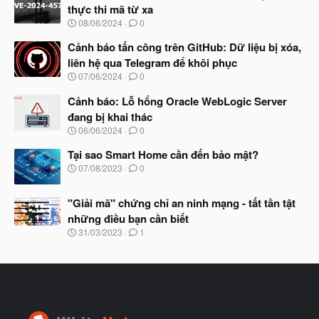
y
thực thi mã từ xa
b
N
08/06/2024
0
ắ
g
t
à
Cảnh báo tấn công trên GitHub: Dữ liệu bị xóa,
đ
y
ầ
liên hệ qua Telegram để khôi phục
b
u
N
07/06/2024
0
ắ
g
t
à
Cảnh báo: Lỗ hổng Oracle WebLogic Server
đ
y
ầ
đang bị khai thác
b
u
N
06/06/2024
0
ắ
g
t
à
Tại sao Smart Home cần đến bảo mật?
đ
y
ầ
N
07/08/2023
0
b
u
g
ắ
à
t
"Giải mã" chứng chỉ an ninh mạng - tất tần tật
y
đ
b
những điều bạn cần biết
ầ
ắ
N
u
31/03/2023
1
t
g
đ
à
ầ
y
u
b
ắ
t
đ