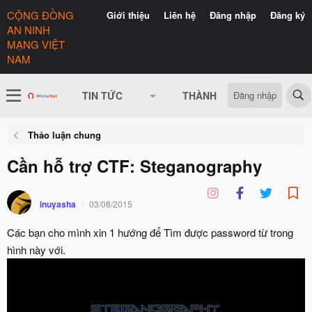
CỘNG ĐỒNG
Giới thiệu
Liên hệ
Đăng nhập
Đăng ký
AN NINH
MẠNG VIỆT
NAM
Đăng nhập
TIN TỨC
THÀNH VIÊN
CÓ GÌ 
Thảo luận chung
Cần hỗ trợ CTF: Steganography
inuyasha
03/08/2015
Các bạn cho mình xin 1 hướng để Tìm được password từ trong
hình này với.