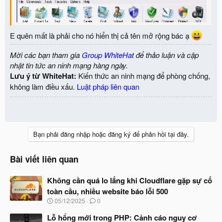
E quên mất là phải cho nó hiển thị cả tên mở rộng bác ạ
Mời các bạn tham gia
Group WhiteHat
để thảo luận và cập
nhật tin tức an ninh mạng hàng ngày.
Lưu ý từ WhiteHat:
Kiến thức an ninh mạng để phòng chống,
không làm điều xấu.
Luật pháp liên quan
Bạn phải đăng nhập hoặc đăng ký để phản hồi tại đây.
Bài viết liên quan
P/S: trong hình minh họa trên của mình cũng có một password
Không cần quá lo lắng khi Cloudflare gặp sự cố
toàn cầu, nhiều website báo lỗi 500
N
05/12/2025
0
g
à
Lỗ hổng mới trong PHP: Cảnh cáo nguy cơ