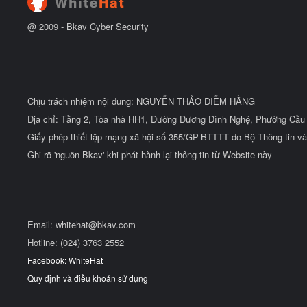
ầ
u
@ 2009 -
Bkav Cyber Security
Chịu trách nhiệm nội dung: NGUYỄN THẢO DIỄM HẰNG
Địa chỉ: Tầng 2, Tòa nhà HH1, Đường Dương Đình Nghệ, Phường Cầu 
Giấy phép thiết lập mạng xã hội số 355/GP-BTTTT do Bộ Thông tin và
Ghi rõ 'nguồn Bkav' khi phát hành lại thông tin từ Website này
Email:
whitehat@bkav.com
Hotline: (024) 3763 2552
Facebook: WhiteHat
Quy định và điều khoản sử dụng