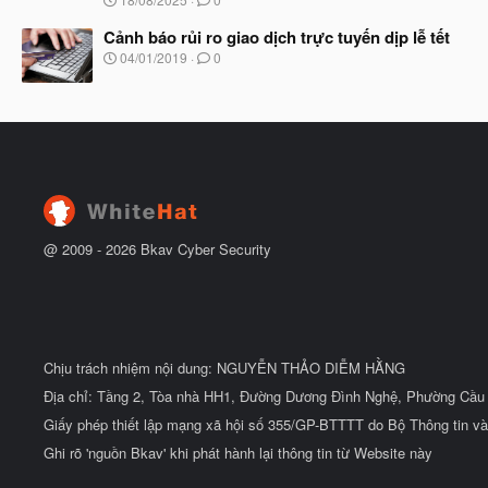
ắ
g
t
à
Cảnh báo rủi ro giao dịch trực tuyến dịp lễ tết
đ
y
ầ
N
04/01/2019
0
b
u
g
ắ
à
t
y
đ
b
ầ
ắ
u
t
đ
ầ
u
@ 2009 -
2026
Bkav Cyber Security
Chịu trách nhiệm nội dung: NGUYỄN THẢO DIỄM HẰNG
Địa chỉ: Tầng 2, Tòa nhà HH1, Đường Dương Đình Nghệ, Phường Cầu 
Giấy phép thiết lập mạng xã hội số 355/GP-BTTTT do Bộ Thông tin và
Ghi rõ 'nguồn Bkav' khi phát hành lại thông tin từ Website này