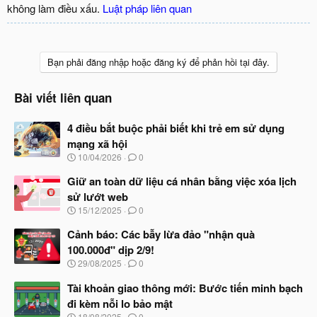
không làm điều xấu.
Luật pháp liên quan
Bạn phải đăng nhập hoặc đăng ký để phản hồi tại đây.
Bài viết liên quan
4 điều bắt buộc phải biết khi trẻ em sử dụng
mạng xã hội
N
10/04/2026
0
g
à
Giữ an toàn dữ liệu cá nhân bằng việc xóa lịch
y
sử lướt web
b
N
15/12/2025
0
ắ
g
t
à
Cảnh báo: Các bẫy lừa đảo "nhận quà
đ
y
ầ
100.000đ" dịp 2/9!
b
u
N
29/08/2025
0
ắ
g
t
à
Tài khoản giao thông mới: Bước tiến minh bạch
đ
y
ầ
đi kèm nỗi lo bảo mật
b
u
N
18/08/2025
0