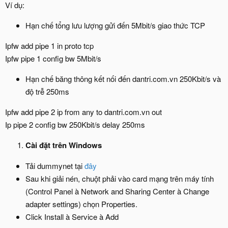
Ví dụ:
Hạn chế tổng lưu lượng gửi đến 5Mbit/s giao thức TCP
Ipfw add pipe 1 in proto tcp
Ipfw pipe 1 config bw 5Mbit/s
Hạn chế băng thông kết nối đến dantri.com.vn 250Kbit/s và
độ trễ 250ms
Ipfw add pipe 2 ip from any to dantri.com.vn out
Ip pipe 2 config bw 250Kbit/s delay 250ms
Cài đặt trên Windows
Tải dummynet tại
đây
Sau khi giải nén, chuột phải vào card mạng trên máy tính
(Control Panel à Network and Sharing Center à Change
adapter settings) chọn Properties.
Click Install à Service à Add