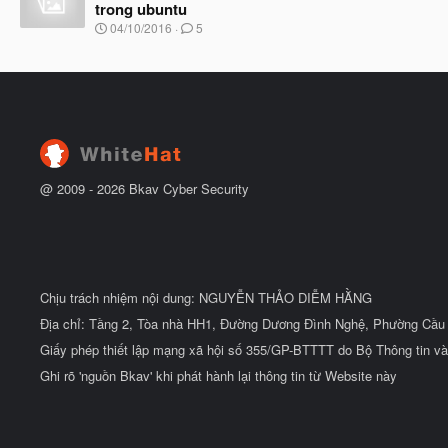
u
trong ubuntu
b
N
04/10/2016
5
ắ
g
t
à
đ
y
ầ
b
u
ắ
t
đ
ầ
u
@ 2009 -
2026
Bkav Cyber Security
Chịu trách nhiệm nội dung: NGUYỄN THẢO DIỄM HẰNG
Địa chỉ: Tầng 2, Tòa nhà HH1, Đường Dương Đình Nghệ, Phường Cầu 
Giấy phép thiết lập mạng xã hội số 355/GP-BTTTT do Bộ Thông tin và
Ghi rõ 'nguồn Bkav' khi phát hành lại thông tin từ Website này