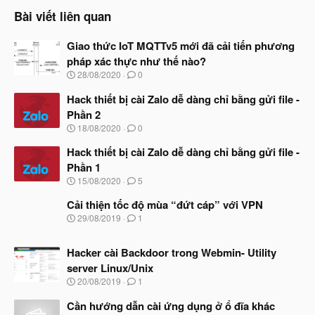
Bài viết liên quan
Giao thức IoT MQTTv5 mới đã cải tiến phương
pháp xác thực như thế nào?
N
28/08/2020
0
g
à
Hack thiết bị cài Zalo dễ dàng chỉ bằng gửi file -
y
Phần 2
b
N
18/08/2020
0
ắ
g
t
à
Hack thiết bị cài Zalo dễ dàng chỉ bằng gửi file -
đ
y
ầ
Phần 1
b
u
N
15/08/2020
5
ắ
g
t
à
Cải thiện tốc độ mùa “đứt cáp” với VPN
đ
y
ầ
N
29/08/2019
1
b
u
g
ắ
à
t
Hacker cài Backdoor trong Webmin- Utility
y
đ
b
server Linux/Unix
ầ
ắ
N
u
20/08/2019
1
t
g
đ
à
Cần hướng dẫn cài ứng dụng ở ổ đĩa khác
ầ
y