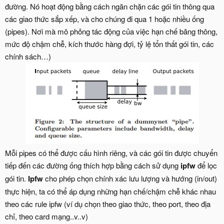
đường. Nó hoạt động bằng cách ngăn chặn các gói tin thông qua
các giao thức sắp xếp, và cho chúng đi qua 1 hoặc nhiều ống
(pipes). Nơi mà mô phỏng tác động của việc hạn chế băng thông,
mức độ chậm chễ, kích thước hàng đợi, tỷ lệ tổn thất gói tin, các
chính sách…)
Mỗi pipes có thể được cấu hình riêng, và các gói tin được chuyển
tiếp đến các đường ống thích hợp bằng cách sử dụng
ipfw
để lọc
gói tin.
Ipfw
cho phép chọn chính xác lưu lượng và hướng (in/out)
thực hiện, ta có thể áp dụng những hạn chế/chậm chễ khác nhau
theo các rule ipfw (ví dụ chọn theo giao thức, theo port, theo địa
chỉ, theo card mạng..v..v)