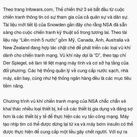
Theo trang Infowars.com, Thế chiến thứ 3 sẽ bắt đầu từ cuộc
chiến tranh thông tin có sự tham gia của cả quân sự và dân sự.
Tài liệu mới tiết lộ của Snowden gần đây cho rằng NSA đã sẵn
sàng cho cuộc chiến tranh kỹ thuật số trong tương lai. Theo tài
liệu này “Liên minh 5 nước” gồm Mỹ, Canada, Anh, Australia và
New Zealand đang hợp tác chặt chẽ để phát triển các loại vũ khí
dành cho chiến tranh mạng. Vũ khí này dọi là “D”, theo tạp chí
Der Spiegel, sẽ làm tê liệt mạng máy tính và cơ sở hạ tầng của
đối phương. Các hệ thống quản lý về cung cấp nước sạch, nhà
máy, sân bay, cũng như hệ thống ngân hàng đều là các mục tiêu
tiềm năng.
Chương trình vũ khí chiến tranh mạng của NSA chắc chắn sẽ
khai thác nhiều loại thiết bị, kể cả các thiết bị gia dụng và đáng sợ
hơn là các thiết bị y tế để thực hiện các vụ tấn công mạng. Máy
tạo nhịp tim có thể được dừng lại từ xa và máy bơm insulin có thể
được thực hiện để cung cấp một liều gây chết người. Với sự ra