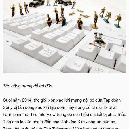
Tấn công mạng để trả đũa
Cuối năm 2014, thế giới xôn xao khi mạng nội bộ của Tập đoàn
Sony bị tấn công sau khi tập đoàn này công bố chuẩn bị phát
hành phim hài The Interview trong đó có nhiều chi tiết bị phía Triều
Tiên cho là xúc phạm đến nhà lãnh đạo Kim Jong-un của họ.
Theo thông tin trên tờ The Telegraph, Mỹ đã tấn công mạng do