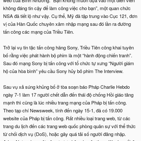
web của Bình Nhưỡng. “Bạn không muốn dựa vào một diễn viên
không đáng tin cậy để làm công việc cho bạn”, một quan chức
NSA đã tiết lộ như vậy. Cụ thể, Mỹ đã tập trung vào Cục 121, đơn
vị của Hàn Quốc chuyên xâm nhập mạng sau đó lần ra đường
tấn công các mạng của Triều Tiên.
Trở lại vụ tin tặc tấn công hãng Sony, Triều Tiên công khai tuyên
bố rằng việc phát hành bộ phim là một “hành động chiến tranh”.
Sau đó mạng Sony bị tấn công với tổ chức tự xưng “Người giám
hộ của hòa bình” yêu cầu Sony hủy bỏ phim The Interview.
Sau vụ xả súng khủng bố ở tòa soạn báo Pháp Charlie Hebdo
ngày 7-1 làm 17 người chết dẫn đến thái độ chống Hồi giáo tăng
mạnh thì cũng là lúc nhiều trang mạng của Pháp bị tấn công.
Theo tạp chí Newsweek, tính đến ngày 15-1, đã có 19.000
website của Pháp bị tấn công. Rất nhiều loại trang web, từ các
trang du lịch đến các trang web quốc phòng quân sự với thể thức
từ chối dịch vụ (DoS), hoặc gây quá tải số người đăng nhập.