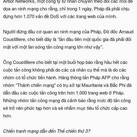
Arbor Networks, một công ty tư nhân chuyên theo dõi các mối đe
dọa an ninh mạng cho rằng, chỉ trong 1 ngày, Pháp đã phải chịu
đựng hơn 1.070 vấn đề DoS với các trang web của mình.
Người đứng đầu cơ quan an ninh mạng của Pháp, Đô đốc Arnaud
Coustilliere, cho biết đây là “lần đầu tiên một quốc gia đã phải đối
mặt với một làn sóng tấn công mạng lớn như vậy”.
Ông Coustilliere cho biết tại một buổi họp báo rằng hầu hết các
cuộc tấn công không phải do các cá nhân cụ thể mà là do các
nhóm có tổ chức tiến hành. Hãng thông tấn Pháp AFP cho rằng
nhóm “Thánh chiến mạng” có trụ sở tại Mauritania và Bắc Phi đã
dẫn đầu các cuộc tấn công trên hơn 1.000 trang web ở Pháp.
Những nhóm tấn công mạng đã cảnh báo rằng mức độ tấn công
sẽ trở nên phức tạp hơn và sẽ nhắm mục tiêu tổ chức cấp cao
hơn.
Chiến tranh mạng dẫn đến Thế chiến thứ 3?