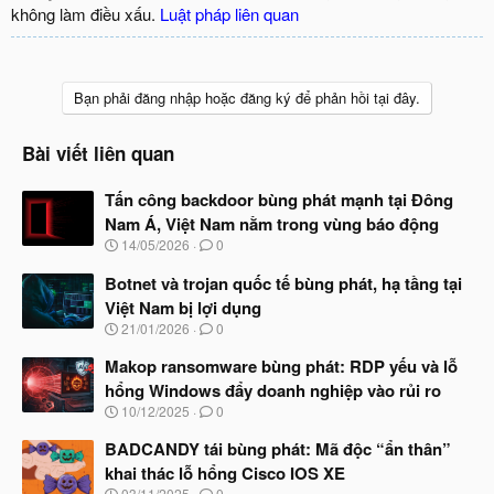
không làm điều xấu.
Luật pháp liên quan
Bạn phải đăng nhập hoặc đăng ký để phản hồi tại đây.
Bài viết liên quan
Tấn công backdoor bùng phát mạnh tại Đông
Nam Á, Việt Nam nằm trong vùng báo động
N
14/05/2026
0
g
à
Botnet và trojan quốc tế bùng phát, hạ tầng tại
y
Việt Nam bị lợi dụng
b
N
21/01/2026
0
ắ
g
t
à
Makop ransomware bùng phát: RDP yếu và lỗ
đ
y
ầ
hổng Windows đẩy doanh nghiệp vào rủi ro
b
u
N
10/12/2025
0
ắ
g
t
à
BADCANDY tái bùng phát: Mã độc “ẩn thân”
đ
y
ầ
khai thác lỗ hổng Cisco IOS XE
b
u
N
03/11/2025
0