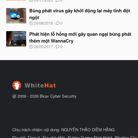
ắ
g
t
à
Bùng phát virus gây khởi động lại máy tính đột
đ
y
ầ
ngột
b
u
N
24/08/2018
0
ắ
g
t
à
Phát hiện lỗ hổng mới gây quan ngại bùng phát
đ
y
ầ
thêm một WannaCry
b
u
N
26/05/2017
0
ắ
g
t
à
đ
y
ầ
b
u
ắ
t
đ
ầ
u
@ 2009 -
2026
Bkav Cyber Security
Chịu trách nhiệm nội dung: NGUYỄN THẢO DIỄM HẰNG
Địa chỉ: Tầng 2, Tòa nhà HH1, Đường Dương Đình Nghệ, Phường Cầu 