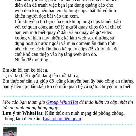
diễn đàn để tránh việc bạn lạm dụng quảng cáo cho
web đen kia, nếu bạn em bị tung clips thật thì vô tình
khiến người đọc bài vào tìm xem.
Lời khuyên cho bạn của em khi bị tung clips là nên báo
với cơ quan công an xử lý người quay clips đó vì chỉ có
bạn em mới biết quay ở đâu và ai quay để gỡ video
xuống vì hiện nay những kẻ làm web sex thường sử
dụng host ở nước ngoài và mua domain ẩn danh tính
nên chỉ có cách lần theo kẻ quay clips để xử lý triệt để
chứ khó can thiệp vào hạ tầng web đen đó.
Nhấn để mở rộng...
Em xin lỗi em ko biết ạ.
Tại vì ko biết người đăng lên mới khó ạ,
Em thực sự cần sự giúp đỡ ,cũng khuyên bạn ấy báo công an nhưng
bạn ý tiêu cực lắm,kêu ko có mối quan hệ cả sợ to chuyện m.n biết
Mời các bạn tham gia
Group WhiteHat
để thảo luận và cập nhật tin
tức an ninh mạng hàng ngày.
Lưu ý từ WhiteHat:
Kiến thức an ninh mạng để phòng chống,
không làm điều xấu.
Luật pháp liên quan