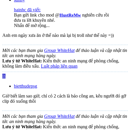
hainhc đã viết:
Bạn gửi link cho mod @
nghiên cứu rồi
HustReMw
đưa ra lời khuyên nhé.
Nhấn để mở rộng...
Anh em ngày xưa ăn ở thế nào mà lại bị troll như thế này =))
Mời các bạn tham gia
Group WhiteHat
để thảo luận và cập nhật tin
tức an ninh mạng hàng ngày.
Lưu ý từ WhiteHat:
Kiến thức an ninh mạng để phòng chống,
không làm điều xấu.
Luật pháp liên quan
B
bietthudepsg
Giờ biết làm sao giờ, chỉ có 2 cách là báo công an, kêu người đó gỡ
clip đó xuống thôi
Mời các bạn tham gia
Group WhiteHat
để thảo luận và cập nhật tin
tức an ninh mạng hàng ngày.
Lưu ý từ WhiteHat:
Kiến thức an ninh mạng để phòng chống,