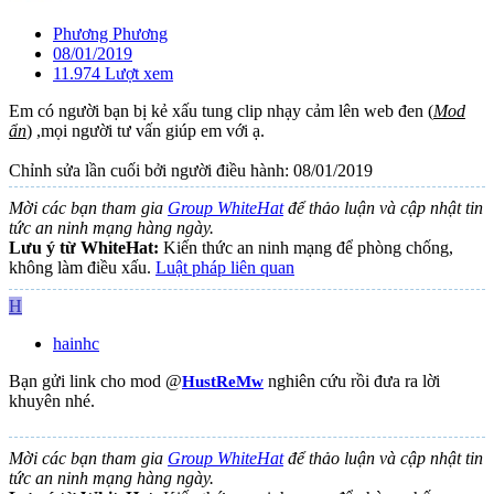
Phương Phương
08/01/2019
11.974 Lượt xem
Em có người bạn bị kẻ xấu tung clip nhạy cảm lên web đen (
Mod
ẩn
) ,mọi người tư vấn giúp em với ạ.
Chỉnh sửa lần cuối bởi người điều hành:
08/01/2019
Mời các bạn tham gia
Group WhiteHat
để thảo luận và cập nhật tin
tức an ninh mạng hàng ngày.
Lưu ý từ WhiteHat:
Kiến thức an ninh mạng để phòng chống,
không làm điều xấu.
Luật pháp liên quan
H
hainhc
Bạn gửi link cho mod @
nghiên cứu rồi đưa ra lời
HustReMw
khuyên nhé.
Mời các bạn tham gia
Group WhiteHat
để thảo luận và cập nhật tin
tức an ninh mạng hàng ngày.