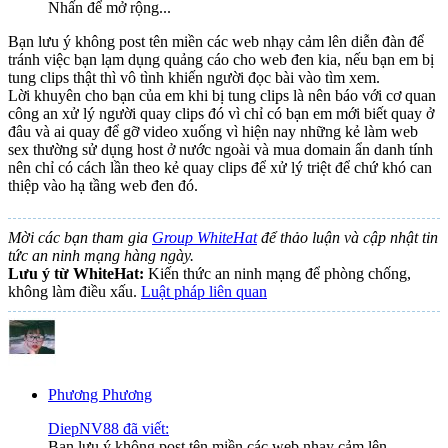
Nhấn để mở rộng...
Bạn lưu ý không post tên miền các web nhạy cảm lên diễn đàn để
tránh việc bạn lạm dụng quảng cáo cho web đen kia, nếu bạn em bị
tung clips thật thì vô tình khiến người đọc bài vào tìm xem.
Lời khuyên cho bạn của em khi bị tung clips là nên báo với cơ quan
công an xử lý người quay clips đó vì chỉ có bạn em mới biết quay ở
đâu và ai quay để gỡ video xuống vì hiện nay những kẻ làm web
sex thường sử dụng host ở nước ngoài và mua domain ẩn danh tính
nên chỉ có cách lần theo kẻ quay clips để xử lý triệt để chứ khó can
thiệp vào hạ tầng web đen đó.
Mời các bạn tham gia
Group WhiteHat
để thảo luận và cập nhật tin
tức an ninh mạng hàng ngày.
Lưu ý từ WhiteHat:
Kiến thức an ninh mạng để phòng chống,
không làm điều xấu.
Luật pháp liên quan
Phương Phương
DiepNV88 đã viết:
Bạn lưu ý không post tên miền các web nhạy cảm lên