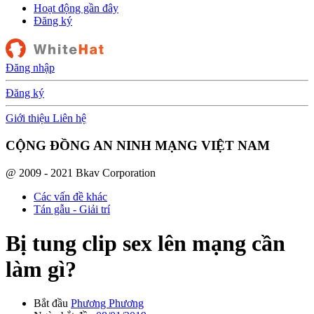
Hoạt động gần đây
Đăng ký
Đăng nhập
Đăng ký
Giới thiệu
Liên hệ
CỘNG ĐỒNG AN NINH MẠNG VIỆT NAM
@ 2009 - 2021 Bkav Corporation
Các vấn đề khác
Tán gẫu - Giải trí
Bị tung clip sex lên mạng cần
làm gì?
Bắt đầu
Phương Phương