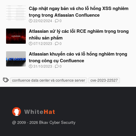
g
t
à
Cập nhật ngay bản vá cho lỗ hổng XSS nghiêm
đ
y
ầ
trọng trong Atlassian Confluence
b
u
N
22/02/2024
0
ắ
g
t
à
Atlassian xử lý các lỗi RCE nghiêm trọng trong
đ
y
ầ
nhiều sản phẩm
b
u
N
07/12/2023
0
ắ
g
t
à
Atlassian khuyến cáo vá lỗ hổng nghiêm trọng
đ
y
ầ
trong công cụ Confluence
b
u
N
31/10/2023
0
ắ
g
t
à
đ
T
confluence data center và confluence server
cve-2023-22527
y
ầ
h
b
u
ắ
ẻ
t
đ
ầ
u
@ 2009 -
2026
Bkav Cyber Security