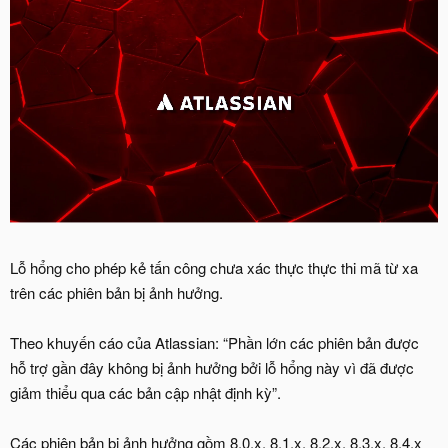
Lỗ hổng cho phép kẻ tấn công chưa xác thực thực thi mã từ xa
trên các phiên bản bị ảnh hưởng.
Theo khuyến cáo của Atlassian: “Phần lớn các phiên bản được
hỗ trợ gần đây không bị ảnh hưởng bởi lỗ hổng này vì đã được
giảm thiểu qua các bản cập nhật định kỳ”.
Các phiên bản bị ảnh hưởng gồm 8.0.x, 8.1.x, 8.2.x, 8.3.x, 8.4.x