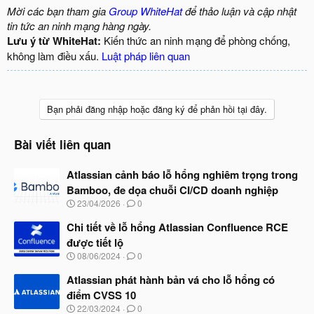
Mời các bạn tham gia
Group WhiteHat
để thảo luận và cập nhật
tin tức an ninh mạng hàng ngày.
Lưu ý từ WhiteHat:
Kiến thức an ninh mạng để phòng chống,
không làm điều xấu.
Luật pháp liên quan
Bạn phải đăng nhập hoặc đăng ký để phản hồi tại đây.
Bài viết liên quan
Atlassian cảnh báo lỗ hổng nghiêm trọng trong
Bamboo, đe dọa chuỗi CI/CD doanh nghiệp
N
23/04/2026
0
g
à
Chi tiết về lỗ hổng Atlassian Confluence RCE
y
được tiết lộ
b
N
08/06/2024
0
ắ
g
t
à
Atlassian phát hành bản vá cho lỗ hổng có
đ
y
ầ
điểm CVSS 10
b
u
N
22/03/2024
0
ắ