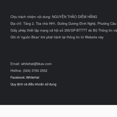
Chịu trách nhiệm nội dung: NGUYỄN THẢO DIỄM HẰNG
Địa chỉ: Tầng 2, Tòa nhà HH1, Đường Dương Đình Nghệ, Phường Cầu 
Giấy phép thiết lập mạng xã hội số 355/GP-BTTTT do Bộ Thông tin và
Ghi rõ 'nguồn Bkav' khi phát hành lại thông tin từ Website này
Email:
whitehat@bkav.com
Hotline: (024) 3763 2552
Facebook: WhiteHat
Quy định và điều khoản sử dụng