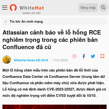
Đăng nhập
Tin tức An ninh mạng
Atlassian cảnh báo về lỗ hổng RCE
nghiêm trọng trong các phiên bản
Confluence đã cũ
WhiteHat News #ID:2018
17/01/2024
Một lỗ hổng chèn mẫu trên các phiên bản đã lỗi thời của
Confluence Data Center và Confluence Server (t
rung tâm dữ
liệu Confluence và phần mềm máy chủ)
vừa được phát hiện.
Lỗ hổng có mã định danh CVE-2023-22527, được đánh giá có
mức độ nghiêm trọng với điểm CVSS tuyệt đối là 10/10.