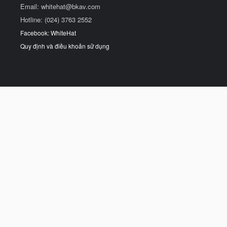
Email:
whitehat@bkav.com
Hotline: (024) 3763 2552
Facebook: WhiteHat
Quy định và điều khoản sử dụng