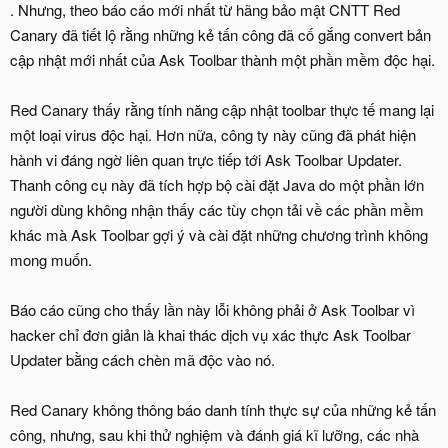
. Nhưng, theo báo cáo mới nhất từ hãng bảo mật CNTT Red
Canary đã tiết lộ rằng những kẻ tấn công đã cố gắng convert bản
cập nhật mới nhất của Ask Toolbar thành một phần mềm độc hại.
Red Canary thấy rằng tính năng cập nhật toolbar thực tế mang lại
một loại virus độc hại. Hơn nữa, công ty này cũng đã phát hiện
hành vi đáng ngờ liên quan trực tiếp tới Ask Toolbar Updater.
Thanh công cụ này đã tích hợp bộ cài đặt Java do một phần lớn
người dùng không nhận thấy các tùy chọn tải về các phần mềm
khác mà Ask Toolbar gợi ý và cài đặt những chương trình không
mong muốn.
Báo cáo cũng cho thấy lần này lỗi không phải ở Ask Toolbar vì
hacker chỉ đơn giản là khai thác dịch vụ xác thực Ask Toolbar
Updater bằng cách chèn mã độc vào nó.
Red Canary không thông báo danh tính thực sự của những kẻ tấn
công, nhưng, sau khi thử nghiệm và đánh giá kĩ lưỡng, các nhà