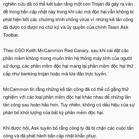
nghiên cứu đã có thể kết luận rằng một con Trojan đã gây ra vấn
đề trong bản cập nhật này trong khi các mã độc hại vẫn không bị
phát hiện bởi các chương trình chống virus vì những kẻ tấn công
đã được có được nó chữ ký và ủy quyền của chính Team Ask
Toolbar.
Theo CSO Keith McCammon Red Canary, sau khi cài đặt các
phần mềm không mong muốn trên hệ thống máy tính của người
sử dụng, các phần mềm độc hại mang lại phần mềm độc hại thứ
cấp như banking trojan hoặc mã lừa đảo trực tuyến.
McCammon tin rằng những kẻ tấn công đã có thể cố gắng thử
nghiệm với các loại phần mềm độc hại khác nhau để những lần
tấn công sau hoàn hảo hơn. Tuy nhiên, không có dấu hiệu của sự
phân bố khối lượng của bất kỳ phần mềm độc hại.
Khi được hỏi, Ask tuyên bố rằng công ty đã bị chặn các cuộc tấn
công và đã phát hành bản cập nhật khắc phục.