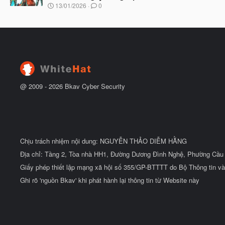
u
N
13/01/2026
0
ắ
g
t
à
đ
y
ầ
b
u
ắ
t
đ
ầ
u
@ 2009 -
2026
Bkav Cyber Security
Chịu trách nhiệm nội dung: NGUYỄN THẢO DIỄM HẰNG
Địa chỉ: Tầng 2, Tòa nhà HH1, Đường Dương Đình Nghệ, Phường Cầu 
Giấy phép thiết lập mạng xã hội số 355/GP-BTTTT do Bộ Thông tin và
Ghi rõ 'nguồn Bkav' khi phát hành lại thông tin từ Website này