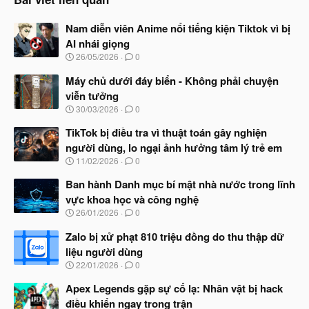
Nam diễn viên Anime nổi tiếng kiện Tiktok vì bị
AI nhái giọng
N
26/05/2026
0
g
à
Máy chủ dưới đáy biển - Không phải chuyện
y
viễn tưởng
b
N
30/03/2026
0
ắ
g
t
à
TikTok bị điều tra vì thuật toán gây nghiện
đ
y
ầ
người dùng, lo ngại ảnh hưởng tâm lý trẻ em
b
u
N
11/02/2026
0
ắ
g
t
à
Ban hành Danh mục bí mật nhà nước trong lĩnh
đ
y
ầ
vực khoa học và công nghệ
b
u
N
26/01/2026
0
ắ
g
t
à
Zalo bị xử phạt 810 triệu đồng do thu thập dữ
đ
y
ầ
liệu người dùng
b
u
N
22/01/2026
0
ắ
g
t
à
Apex Legends gặp sự cố lạ: Nhân vật bị hack
đ
y
ầ
điều khiển ngay trong trận
b