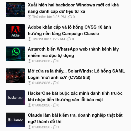
Xuất hiện hai backdoor Windows mới có khả
năng đánh cắp dữ liệu từ xa
N
Thứ năm lúc 3:35 PM
0
g
à
Adobe khẩn cấp vá lỗ hổng CVSS 10 ảnh
y
hưởng nền tảng Campaign Classic
b
N
Thứ ba lúc 10:25 AM
0
ắ
g
t
à
Astaroth biến WhatsApp web thành kênh lây
đ
y
ầ
nhiễm mã độc tự động
b
u
N
01/08/2026
0
ắ
g
t
à
Mở cửa ra là thấy... SolarWinds: Lỗ hổng SAML
đ
y
ầ
Login 'mời anh xơi' (CVSS 9.8)
b
u
N
01/08/2026
0
ắ
g
t
à
HackerOne bắt buộc xác minh danh tính trước
đ
y
ầ
khi nhận tiền thưởng săn lỗi bảo mật
b
u
N
01/08/2026
0
ắ
g
t
à
Claude làm bài kiểm tra, doanh nghiệp thật bất
đ
y
ầ
ngờ thành đề thi
b
u
N
01/08/2026
1
ắ