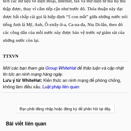
tích các dữ liệu về điện thoại, internet, fax và thư điện tử mà họ thu
thập được, thay vì cấm tiếp cận như trước đó. Thỏa thuận này đạt
được bất chấp cái gọi là hiệp định “5 con mắt” giữa những nước nói
tiếng Anh là Mỹ, Anh, Ô-xtrây-li-a, Ca-na-đa, Niu Di-lân, theo đó
các công dân của mỗi nước này được bảo vệ trước sự giám sát của
những nước còn lại.
TTXVN
Mời các bạn tham gia
Group WhiteHat
để thảo luận và cập nhật
tin tức an ninh mạng hàng ngày.
Lưu ý từ WhiteHat:
Kiến thức an ninh mạng để phòng chống,
không làm điều xấu.
Luật pháp liên quan
Bạn phải đăng nhập hoặc đăng ký để phản hồi tại đây.
Bài viết liên quan