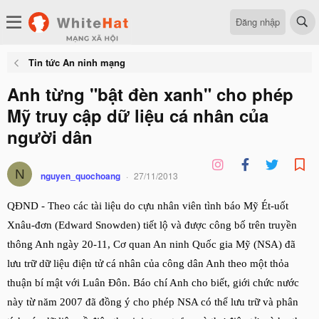
Đăng nhập
Tin tức An ninh mạng
Anh từng "bật đèn xanh" cho phép
Mỹ truy cập dữ liệu cá nhân của
người dân
N
nguyen_quochoang
27/11/2013
QĐND - Theo các tài liệu do cựu nhân viên tình báo Mỹ Ét-uốt
Xnâu-đơn (Edward Snowden) tiết lộ và được công bố trên truyền
thông Anh ngày 20-11, Cơ quan An ninh Quốc gia Mỹ (NSA) đã
lưu trữ dữ liệu điện tử cá nhân của công dân Anh theo một thỏa
thuận bí mật với Luân Đôn. Báo chí Anh cho biết, giới chức nước
này từ năm 2007 đã đồng ý cho phép NSA có thể lưu trữ và phân