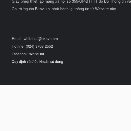
Giấy phép thiết lập mạng xã hội số 355/GP-BTTTT do Bộ Thông tin và
Ghi rõ 'nguồn Bkav' khi phát hành lại thông tin từ Website này
Email:
whitehat@bkav.com
Hotline: (024) 3763 2552
Facebook: WhiteHat
Quy định và điều khoản sử dụng